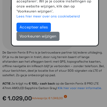
accepteren'. Wil je je cookie instellingen op
onze website wijzigen, klik dan op
'Voorkeuren wijzigen'.
Lees hier meer over ons cookiebeleid
Accepteer alles
Voorkeuren wijzigen
De Garmin Fenix 8 Pro is je betrouwbare partner bij iedere uitdaging.
Of je nu de bergen in trekt, door ruig terrein baant of lange
afstanden aan het afleggen bent: met GPS, topografische kaarten,
offline navigatie én inReach blijf je verbonden – zonder telefoon. Bel,
stuur berichten, deel je locatie live of stuur SOS-signalen via LTE of
satelliet. Zo ga je onbezorgd op pad.
ACTIE
Je krijgt nu
€ 100,- cash back
op de Garmin Fenix 8 PRO LTE
47mm AMOLED Sapphire Carbon Gray!
Klik hier voor meer informatie.
€ 1.029,00
Adviesprijs:
€ 1.349,00