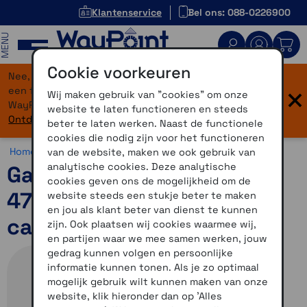
Klantenservice
Bel ons: 088-0226900
MENU
Cookie voorkeuren
Nee, je bent niet verdwaald! Onze website heeft
×
een flinke upgrade gekregen. Dezelfde vertrouwde
Wij maken gebruik van "cookies" om onze
WayPoint-service, maar dan in een modern jasje.
website te laten functioneren en steeds
Ontdek hier wat er allemaal nieuw is.
beter te laten werken. Naast de functionele
cookies die nodig zijn voor het functioneren
Home >
Horloges >
Avontuur >
Garmin Fenix 8 Pro
van de website, maken we ook gebruik van
analytische cookies. Deze analytische
Garmin Fenix 8 Pro LTE
cookies geven ons de mogelijkheid om de
47mm AMOLED Sapphire
website steeds een stukje beter te maken
en jou als klant beter van dienst te kunnen
carbon gray - leren band
zijn. Ook plaatsen wij cookies waarmee wij,
en partijen waar we mee samen werken, jouw
gedrag kunnen volgen en persoonlijke
informatie kunnen tonen. Als je zo optimaal
mogelijk gebruik wilt kunnen maken van onze
website, klik hieronder dan op 'Alles