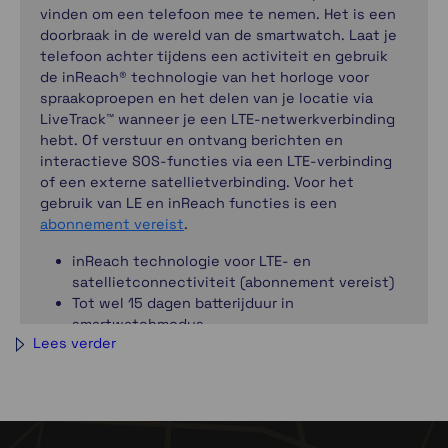
vinden om een telefoon mee te nemen. Het is een
doorbraak in de wereld van de smartwatch. Laat je
telefoon achter tijdens een activiteit en gebruik
de inReach® technologie van het horloge voor
spraakoproepen en het delen van je locatie via
LiveTrack™ wanneer je een LTE-netwerkverbinding
hebt. Of verstuur en ontvang berichten en
interactieve SOS-functies via een LTE-verbinding
of een externe satellietverbinding. Voor het
gebruik van LE en inReach functies is een
abonnement vereist
.
inReach technologie voor LTE- en
satellietconnectiviteit (abonnement vereist)
Tot wel 15 dagen batterijduur in
smartwatchmodus
Lees verder
Helder, scherp AMOLED scherm en titanium
rand
Geavanceerde trainings- en prestatiefuncties
Heldere, dimbare LED-zaklamp
24/7 gezondheids- en fitheidsfuncties