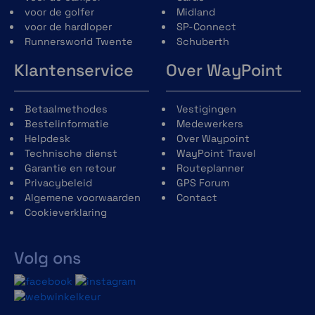
voor temperatuur-, schok- en
voor de golfer
Midland
waterbestendigheid.
voor de hardloper
SP-Connect
Runnersworld Twente
Schuberth
Klantenservice
Over WayPoint
Betaalmethodes
Vestigingen
Bestelinformatie
Medewerkers
Helpdesk
Over Waypoint
Technische dienst
WayPoint Travel
Garantie en retour
Routeplanner
Privacybeleid
GPS Forum
Algemene voorwaarden
Contact
Cookieverklaring
Volg ons