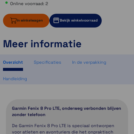
Online voorraad: 2
In winkelwagen
Bekijk winkelvoorraad
Meer informatie
2 op voorraad
1 op voorraad
1 op voorraad
Overzicht
Specificaties
In de verpakking
Handleiding
Garmin Fenix 8 Pro LTE, onderweg verbonden blijven
zonder telefoon
De Garmin Fenix 8 Pro LTE is speciaal ontworpen
voor atleten en avonturiers die het onpraktisch