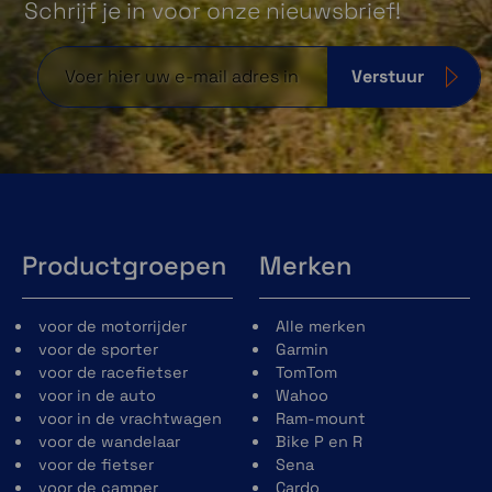
Schrijf je in voor onze nieuwsbrief!
Verstuur
Productgroepen
Merken
Robuust ontwerp
Dit hoogwaardige ontwerp is geschikt voor
voor de motorrijder
Alle merken
duiken en voorzien van waterdichte knoppen,
voor de sporter
Garmin
een metalen sensorbescherming en een
voor de racefietser
TomTom
helder 1,4″ AMOLED scherm met een
voor in de auto
Wahoo
krasbestendige lens en titanium rand, zodat
voor in de vrachtwagen
Ram-mount
je overal heen kunt gaan waar je jouw
voor de wandelaar
Bike P en R
smartphone niet mee kunt nemen. Het
voor de fietser
Sena
voldoet aan Amerikaanse militaire normen
voor de camper
Cardo