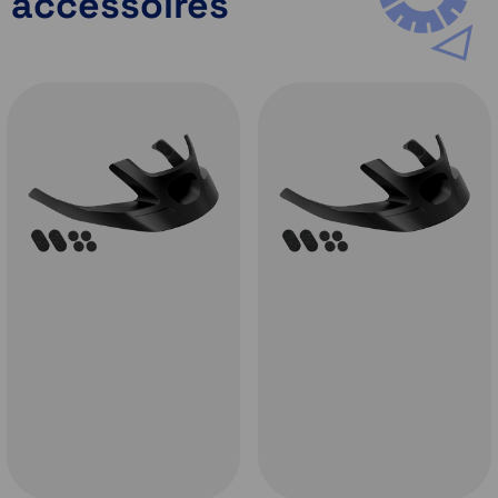
accessoires
RideConnected App. Door deze app te gebruiken kun
je verbinding maken met gebruikers waar ook ter
wereld, zolang je telefoon maar beschikt over een
internetverbinding.
Praat met mede-fietsers met Group Intercom
De
Sena R1 Smart Cycling
helm beschikt over Group
Intercom. Je kunt tot
4 personen
koppelen in een
groep en gelijktijdig een gesprek met elkaar voeren.
Dit kan tot een bereik van
maximaal 900 meter
afhankelijk van omstandigheden.
Bescherming voor onderweg en comfort voor je reis