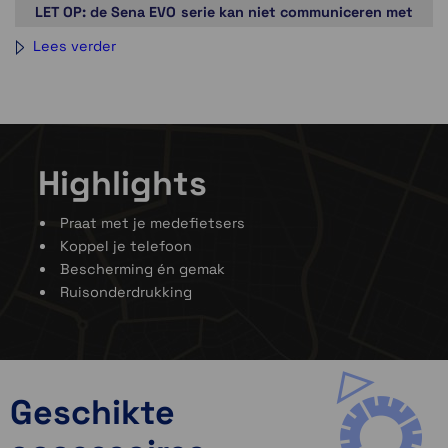
LET OP: de Sena EVO serie kan niet communiceren met
de gewone Sena Bluetooth helmen.
Lees verder
Highlights
Praat met je medefietsers
Koppel je telefoon
Bescherming én gemak
Ruisonderdrukking
Sena utility App
Wanneer je
Sena R1
gekoppeld is met je smartphone,
kun je de Sena Smartphone App (iPhone en Android)
installeren. Met de Sena Smartphone app
configureer je de
Sena R1
naar jouw wensen en je
Geschikte
kunt de snelstartgids gemakkelijk raadplegen.
Daarnaast kun je gebruik maken van de