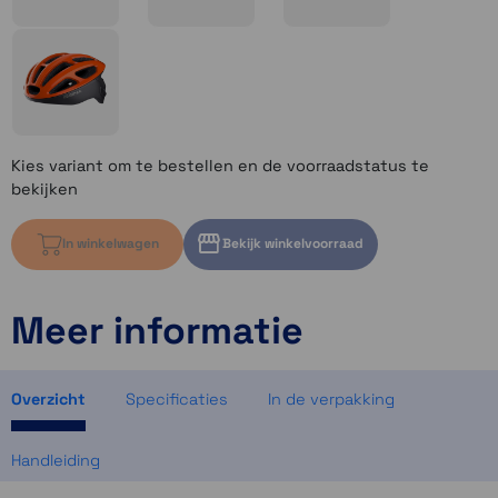
Kies variant om te bestellen en de voorraadstatus te
bekijken
In winkelwagen
Bekijk winkelvoorraad
Meer informatie
Kies variant om voorraad te bekijken
Kies variant om voorraad te bekijken
Kies variant om voorraad te bekijken
Overzicht
Specificaties
In de verpakking
Handleiding