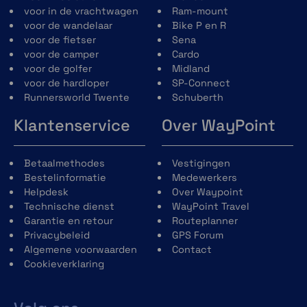
M
55 - 59 cm
voor in de vrachtwagen
Ram-mount
voor de wandelaar
Bike P en R
L
59 - 63 cm
voor de fietser
Sena
voor de camper
Cardo
voor de golfer
Midland
voor de hardloper
SP-Connect
Runnersworld Twente
Schuberth
Specificaties
Klantenservice
Over WayPoint
Algemeen
Polycarbonaat helmschaal met EPS
Betaalmethodes
Vestigingen
voering
Bestelinformatie
Medewerkers
kinband
Helpdesk
Over Waypoint
Spreektijd: tot 12 uur
Technische dienst
WayPoint Travel
Gebruikstemperatuur: -10˚C - 55˚C
Garantie en retour
Routeplanner
gewicht: 380 gram
Privacybeleid
GPS Forum
Bluetooth
Algemene voorwaarden
Contact
Bluetooth 4.1
Cookieverklaring
Headset Profiel (HSP)
Hands-Free Profiel (HFP)
Advanced Audio Distribution Profile