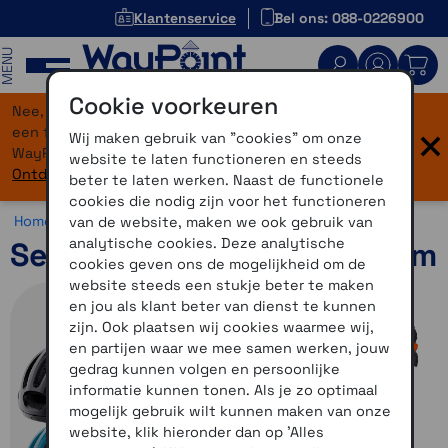
Klantenservice
Bel ons: 088-0226900
MENU
Cookie voorkeuren
Nee, je bent niet verdwaald! Onze website heeft
×
een flinke upgrade gekregen. Dezelfde vertrouwde
Wij maken gebruik van "cookies" om onze
WayPoint-service, maar dan in een modern jasje.
website te laten functioneren en steeds
Ontdek hier wat er allemaal nieuw is.
beter te laten werken. Naast de functionele
cookies die nodig zijn voor het functioneren
Home >
Communicatie >
Fietscommunicatie >
Sena R1
van de website, maken we ook gebruik van
analytische cookies. Deze analytische
Sena R1 Smart Cycling helm
cookies geven ons de mogelijkheid om de
website steeds een stukje beter te maken
en jou als klant beter van dienst te kunnen
zijn. Ook plaatsen wij cookies waarmee wij,
en partijen waar we mee samen werken, jouw
gedrag kunnen volgen en persoonlijke
informatie kunnen tonen. Als je zo optimaal
mogelijk gebruik wilt kunnen maken van onze
website, klik hieronder dan op 'Alles