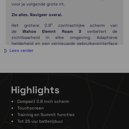
voor je volgende grote rit.
Zie alles. Navigeer overal.
Het grotere 2.8" contrastrijke scherm van
de
Wahoo Elemnt Roam 3
verbetert de
zichtbaarheid in elke omgeving. Adaptieve
helderheid en een vernieuwde gebruikersinterface
maken belangrijke gegevens in één oogopslag
Lees verder
gemakkelijker te lezen.
Controle met je vingers
Tik, knijp, zoom, swipe – bedien je rit zoals je je
telefoon bedient. Het responsieve touchscreen
Highlights
van de
Wahoo Elemnt Roam 3
maakt het eenvoudig
om je ervaring nauwkeurig aan te passen, te
scrollen en te controleren.
Compact 2.8 inch scherm
Touchscreen
Slimmere kaarten. Moeiteloze navigatie.
Training en Summit functies
Tot 25 uur batterijduur
Navigeren moet eenvoudig zijn, niet stressvol.
De
Wahoo Elemnt Roam 3
maakt navigatie simpel