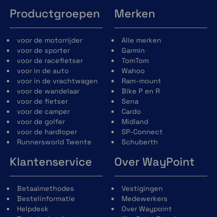
Productgroepen
Merken
voor de motorrijder
Alle merken
voor de sporter
Garmin
voor de racefietser
TomTom
voor in de auto
Wahoo
voor in de vrachtwagen
Ram-mount
voor de wandelaar
Bike P en R
voor de fietser
Sena
voor de camper
Cardo
voor de golfer
Midland
voor de hardloper
SP-Connect
Runnersworld Twente
Schuberth
Klantenservice
Over WayPoint
Betaalmethodes
Vestigingen
Bestelinformatie
Medewerkers
Helpdesk
Over Waypoint