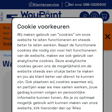
Klantenservice
Bel ons: 088-0226900
MENU
Cookie voorkeuren
Nee, je bent niet verdwaald! Onze website heeft
×
een flinke upgrade gekregen. Dezelfde vertrouwde
Wij maken gebruik van "cookies" om onze
WayPoint-service, maar dan in een modern jasje.
website te laten functioneren en steeds
Ontdek hier wat er allemaal nieuw is.
beter te laten werken. Naast de functionele
cookies die nodig zijn voor het functioneren
Home >
Fiets >
Fietsnavigatie >
Wahoo
van de website, maken we ook gebruik van
analytische cookies. Deze analytische
Wahoo Elemnt Roam 3
cookies geven ons de mogelijkheid om de
website steeds een stukje beter te maken
en jou als klant beter van dienst te kunnen
zijn. Ook plaatsen wij cookies waarmee wij,
en partijen waar we mee samen werken, jouw
gedrag kunnen volgen en persoonlijke
informatie kunnen tonen. Als je zo optimaal
mogelijk gebruik wilt kunnen maken van onze
website, klik hieronder dan op 'Alles