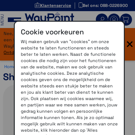
Klantenservice
Bel ons: 088-0226900
MENU
Cookie voorkeuren
Nee, je bent niet verdwaald! Onze website heeft
×
een flinke upgrade gekregen. Dezelfde vertrouwde
Wij maken gebruik van "cookies" om onze
WayPoint-service, maar dan in een modern jasje.
website te laten functioneren en steeds
Ontdek hier wat er allemaal nieuw is.
beter te laten werken. Naast de functionele
cookies die nodig zijn voor het functioneren
Home >
Communicatie >
Sport >
Shokz
van de website, maken we ook gebruik van
analytische cookies. Deze analytische
Shokz OpenFit 2 Plus
cookies geven ons de mogelijkheid om de
website steeds een stukje beter te maken
en jou als klant beter van dienst te kunnen
zijn. Ook plaatsen wij cookies waarmee wij,
en partijen waar we mee samen werken, jouw
gedrag kunnen volgen en persoonlijke
informatie kunnen tonen. Als je zo optimaal
mogelijk gebruik wilt kunnen maken van onze
website, klik hieronder dan op 'Alles