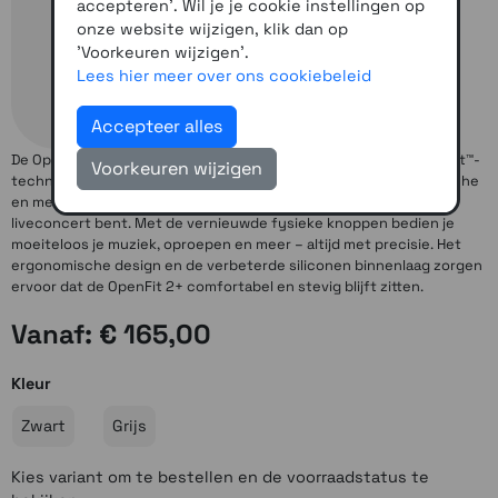
accepteren'. Wil je je cookie instellingen op
onze website wijzigen, klik dan op
'Voorkeuren wijzigen'.
Lees hier meer over ons cookiebeleid
Accepteer alles
De OpenFit 2+ is uitgerust met de geavanceerde Shokz DualBoost™-
Voorkeuren wijzigen
technologie en Dolby Audio. Samen bieden ze een rijke, dynamische
en meeslepende open-ear luisterervaring, alsof je bij een
liveconcert bent. Met de vernieuwde fysieke knoppen bedien je
moeiteloos je muziek, oproepen en meer – altijd met precisie. Het
ergonomische design en de verbeterde siliconen binnenlaag zorgen
ervoor dat de OpenFit 2+ comfortabel en stevig blijft zitten.
Vanaf: € 165,00
Kleur
Zwart
Grijs
Kies variant om te bestellen en de voorraadstatus te