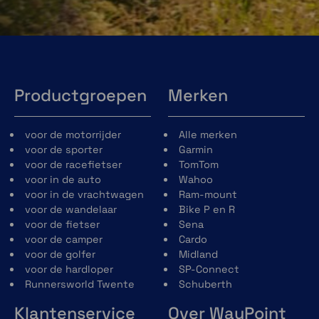
onderweg moet zijn.
Productgroepen
Merken
voor de motorrijder
Alle merken
voor de sporter
Garmin
voor de racefietser
TomTom
voor in de auto
Wahoo
voor in de vrachtwagen
Ram-mount
voor de wandelaar
Bike P en R
voor de fietser
Sena
voor de camper
Cardo
voor de golfer
Midland
voor de hardloper
SP-Connect
Runnersworld Twente
Schuberth
Klantenservice
Over WayPoint