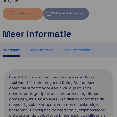
bekijken
In winkelwagen
Bekijk winkelvoorraad
Meer informatie
Kies variant om voorraad te bekijken
Kies variant om voorraad te bekijken
Kies variant om voorraad te bekijken
Overzicht
Specificaties
In de verpakking
OpenFit 2+ is voorzien van de nieuwste Shokz
DualBoost™-technologie en Dolby Audio. Deze
combinatie zorgt voor een rijke, dynamische,
concertachtige Open-ear-luisterervaring. Beheer
oproepen, muziek en alles wat daarbij hoort met de
nieuwe fysieke knoppen, voor een nauwkeurige
bediening. Dankzij het comfortabele, ergonomische
ontwerp en de verbeterde binnenlaag van siliconen