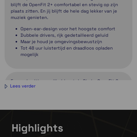
blijft de OpenFit 2+ comfortabel en stevig op zijn
plaats zitten. En jij blijft de hele dag lekker van je
muziek genieten.
Open-ear-design voor het hoogste comfort
Dubbele drivers, rijk gedetailleerd geluid
Maar je houd je omgevingsbewustzijn
Tot 48 uur luistertijd en draadloos opladen
mogelijk
Ervaar de ultieme vrijheid met de Shokz OpenFit 2+,
Lees verder
het vlaggenschip onder de open-ear draadloze
oortjes met geavanceerde Dolby Audio en draadloos
opladen. Deze oortjes zijn ontworpen voor
sportfanaten en dagelijkse avonturiers die
compromisloze geluidskwaliteit eisen, zonder
afleiding.
Highlights
Belangrijkste kenmerken: