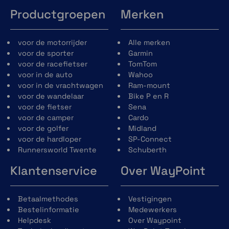
Productgroepen
Merken
voor de motorrijder
Alle merken
voor de sporter
Garmin
voor de racefietser
TomTom
voor in de auto
Wahoo
voor in de vrachtwagen
Ram-mount
voor de wandelaar
Bike P en R
voor de fietser
Sena
voor de camper
Cardo
voor de golfer
Midland
voor de hardloper
SP-Connect
Runnersworld Twente
Schuberth
Klantenservice
Over WayPoint
Dual-Band GPS
Betaalmethodes
Vestigingen
Verbeter de nauwkeurigheid in uitdagende
Bestelinformatie
Medewerkers
omstandigheden. Dankzij de Dual-Band GPS
Helpdesk
Over Waypoint
ontvanger blijft je positie nauwkeurig, ook in