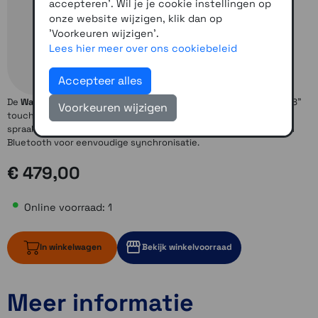
accepteren'. Wil je je cookie instellingen op
onze website wijzigen, klik dan op
'Voorkeuren wijzigen'.
Lees hier meer over ons cookiebeleid
Accepteer alles
De
Wahoo Elemnt ACE
is een geavanceerde fietscomputer met 3,8"
Voorkeuren wijzigen
touchscreen, windweerstandsensor, GPS-navigatie,
spraakgestuurde aanwijzingen en tot 30 uur batterijduur. Wi-Fi en
Bluetooth voor eenvoudige synchronisatie.
€ 479,00
Online voorraad: 1
In winkelwagen
Bekijk winkelvoorraad
Meer informatie
1 op voorraad
Momenteel even niet op voorraad