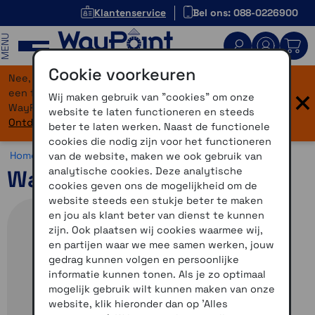
Klantenservice
Bel ons: 088-0226900
MENU
Cookie voorkeuren
Nee, je bent niet verdwaald! Onze website heeft
×
een flinke upgrade gekregen. Dezelfde vertrouwde
Wij maken gebruik van "cookies" om onze
WayPoint-service, maar dan in een modern jasje.
website te laten functioneren en steeds
Ontdek hier wat er allemaal nieuw is.
beter te laten werken. Naast de functionele
cookies die nodig zijn voor het functioneren
Home >
Fiets >
Fietsnavigatie >
Wahoo
van de website, maken we ook gebruik van
analytische cookies. Deze analytische
Wahoo Elemnt ACE
cookies geven ons de mogelijkheid om de
website steeds een stukje beter te maken
en jou als klant beter van dienst te kunnen
zijn. Ook plaatsen wij cookies waarmee wij,
en partijen waar we mee samen werken, jouw
gedrag kunnen volgen en persoonlijke
informatie kunnen tonen. Als je zo optimaal
mogelijk gebruik wilt kunnen maken van onze
website, klik hieronder dan op 'Alles