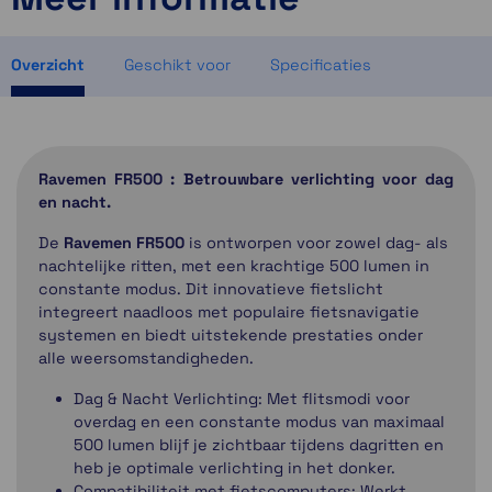
2 op voorraad
2 op voorraad
Overzicht
Geschikt voor
Specificaties
Ravemen FR500 : Betrouwbare verlichting voor dag
en nacht.
De
Ravemen FR500
is ontworpen voor zowel dag- als
nachtelijke ritten, met een krachtige 500 lumen in
constante modus. Dit innovatieve fietslicht
integreert naadloos met populaire fietsnavigatie
systemen en biedt uitstekende prestaties onder
alle weersomstandigheden.
Dag & Nacht Verlichting: Met flitsmodi voor
overdag en een constante modus van maximaal
500 lumen blijf je zichtbaar tijdens dagritten en
heb je optimale verlichting in het donker.
Compatibiliteit met fietscomputers: Werkt