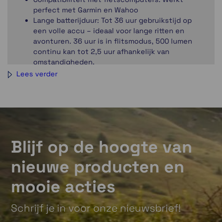
perfect met Garmin en Wahoo
Lange batterijduur: Tot 36 uur gebruikstijd op
een volle accu – ideaal voor lange ritten en
avonturen. 36 uur is in flitsmodus, 500 lumen
continu kan tot 2,5 uur afhankelijk van
omstandigheden.
Lees verder
Blijf op de hoogte van
Ravemen FR500 LED verlichting
nieuwe producten en
Met zijn krachtige prestaties, slimme functies en
robuuste ontwerp is de FR500 een ideale keuze voor
mooie acties
fietsers die zoeken naar betrouwbare verlichting en
veelzijdigheid.
Schrijf je in voor onze nieuwsbrief!
USB-C Opladen & Powerbankfunctie: Eenvoudig