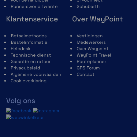
Runnersworld Twente
Schuberth
Klantenservice
Over WayPoint
Standen en batterijtijd
Betaalmethodes
Vestigingen
Bestelinformatie
Medewerkers
Helpdesk
Over Waypoint
Technische dienst
WayPoint Travel
Garantie en retour
Routeplanner
Helderheid
Batterijtijd
Mode
Privacybeleid
GPS Forum
(Lumen)
(Uren)
Algemene voorwaarden
Contact
Cookieverklaring
Volg ons
High
500
2,5
Mid
300
3,2