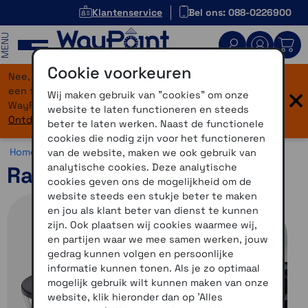
Klantenservice
Bel ons: 088-0226900
MENU
Cookie voorkeuren
Nee, je bent niet verdwaald! Onze website heeft
×
een flinke upgrade gekregen. Dezelfde vertrouwde
Wij maken gebruik van "cookies" om onze
WayPoint-service, maar dan in een modern jasje.
website te laten functioneren en steeds
Ontdek hier wat er allemaal nieuw is.
beter te laten werken. Naast de functionele
cookies die nodig zijn voor het functioneren
Home >
Fiets >
Varia >
Verlichting
van de website, maken we ook gebruik van
analytische cookies. Deze analytische
Ravemen FR500 koplamp
cookies geven ons de mogelijkheid om de
website steeds een stukje beter te maken
en jou als klant beter van dienst te kunnen
zijn. Ook plaatsen wij cookies waarmee wij,
en partijen waar we mee samen werken, jouw
gedrag kunnen volgen en persoonlijke
informatie kunnen tonen. Als je zo optimaal
mogelijk gebruik wilt kunnen maken van onze
website, klik hieronder dan op 'Alles