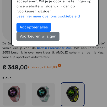
accepteren'. Wil je je cookie instellingen op
onze website wijzigen, klik dan op
'Voorkeuren wijzigen'.
Lees hier meer over ons cookiebeleid
Accepteer alles
Voorkeuren wijzigen
De
Garmin Forerunner 265
is leverbaar in 2 maten, voor de 'grote'
versie kies je voor de
Garmin Forerunner 265
. Met een Forerunner
265S beschik je over een kleurrijk AMOLED scherm en ben je klaar
voor al je sportieve activiteiten!
€ 349,00
Adviesprijs: € 420,00
Kleur