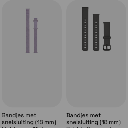
Ochtendrapport
Ontvang een overzicht van je slaap en
trainingsvooruitzichten zodra je wakker wordt -
naast de HRV-status en het weer. Je kunt je
rapport zelfs aanpassen zodat je alleen ziet wat jij
wilt zien.
Race-widget
Bereid je voor op je volgende wedstrijd, of het nou
om 10 km of een marathon gaat, met trainingstips,
gepersonaliseerde dagelijkse aanbevolen workouts
en voorspellingen van de finishtijd op basis van
koersgegevens, het weer en prestaties.
Bandjes met
Bandjes met
snelsluiting (18 mm)
snelsluiting (18 mm)