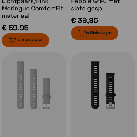
Lichtpaars/Pink
Pebble Grey met
Meringue ComfortFit
slate gesp
materiaal
Dagelijkse workout suggesties
€ 39,95
€ 59,95
Ontvang workouts op maat. Deze worden na elke
In Winkelwagen
hardloopsessie aangepast aan je prestaties en
In Winkelwagen
herstel, evenals de aankomende wedstrijden in je
Garmin Connect™ agenda.
Training readiness
Zodra je wakker wordt, krijg je een
trainingsfitheidscore op basis van onder meer je
slaapkwaliteit, herstel en trainingsbelasting. Zo
kun je bepalen of het een goede dag is voor een
flinke inspanning of dat je het juist rustig aan moet
doen.