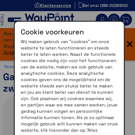
Klantenservice
Bel ons: 088-0226900
MENU
Cookie voorkeuren
Nee, je bent niet verdwaald! Onze website heeft
×
een flinke upgrade gekregen. Dezelfde vertrouwde
Wij maken gebruik van "cookies" om onze
WayPoint-service, maar dan in een modern jasje.
website te laten functioneren en steeds
Ontdek hier wat er allemaal nieuw is.
beter te laten werken. Naast de functionele
cookies die nodig zijn voor het functioneren
Home >
Horloges >
Sporten >
Garmin Forerunner 265
van de website, maken we ook gebruik van
analytische cookies. Deze analytische
Garmin Forerunner 265S
cookies geven ons de mogelijkheid om de
zwart-geel
website steeds een stukje beter te maken
en jou als klant beter van dienst te kunnen
zijn. Ook plaatsen wij cookies waarmee wij,
en partijen waar we mee samen werken, jouw
gedrag kunnen volgen en persoonlijke
informatie kunnen tonen. Als je zo optimaal
mogelijk gebruik wilt kunnen maken van onze
website, klik hieronder dan op 'Alles