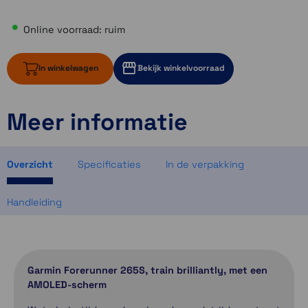
Online voorraad: ruim
In winkelwagen
Bekijk winkelvoorraad
Meer informatie
ruim op voorraad
2 op voorraad
2 op voorraad
Overzicht
Specificaties
In de verpakking
Handleiding
Garmin Forerunner 265S, train brilliantly, met een
AMOLED-scherm