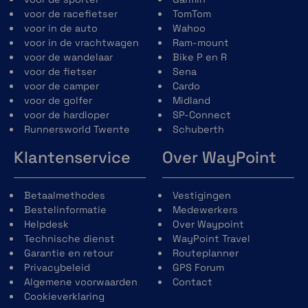
voor de racefietser
TomTom
voor in de auto
Wahoo
voor in de vrachtwagen
Ram-mount
voor de wandelaar
Bike P en R
voor de fietser
Sena
Hersteltijd
voor de camper
Cardo
voor de golfer
Midland
Weet hoe lang je moet herstellen voor je
voor de hardloper
SP-Connect
volgende intensieve workout op basis van je
Runnersworld Twente
Schuberth
laatste training.
Klantenservice
Over WayPoint
Betaalmethodes
Vestigingen
Bestelinformatie
Medewerkers
Helpdesk
Over Waypoint
Koersen
Technische dienst
WayPoint Travel
Garantie en retour
Routeplanner
Maak of zoek bestaande koersen in de Garmin
Privacybeleid
GPS Forum
Connect app of synchroniseer vanaf je favoriete
Algemene voorwaarden
Contact
platforms van derden.
Cookieverklaring