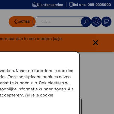
Klantenservice
Bel ons: 088-0226900
ACTIES!
×
e, maar dan in een modern jasje.
 Zwart met
 werken. Naast de functionele cookies
kies. Deze analytische cookies geven
enst te kunnen zijn. Ook plaatsen wij
oonlijke informatie kunnen tonen. Als
ccepteren'. Wil je je cookie
 advies!
zelfde dag verstuurd (indien voorradig)
naar je adres of een PostNL afhaalpunt