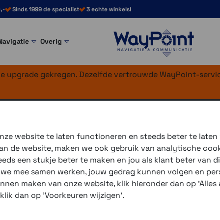
,-
Sinds 1999 de specialist
3 echte winkels!
Navigatie
Overig
nke upgrade gekregen. Dezelfde vertrouwde WayPoint-servic
sluiting (18 mm)
ze website te laten functioneren en steeds beter te laten
 van de website, maken we ook gebruik van analytische coo
sp
ds een stukje beter te maken en jou als klant beter van di
r we mee samen werken, jouw gedrag kunnen volgen en pers
unnen maken van onze website, klik hieronder dan op 'Alles a
3 winkels voor uitleg en
 klik dan op 'Voorkeuren wijzigen'.
voor 16.00 uur besteld, 
verzending met PostNL 