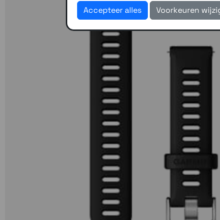
Accepteer alles
Voorkeuren wijz