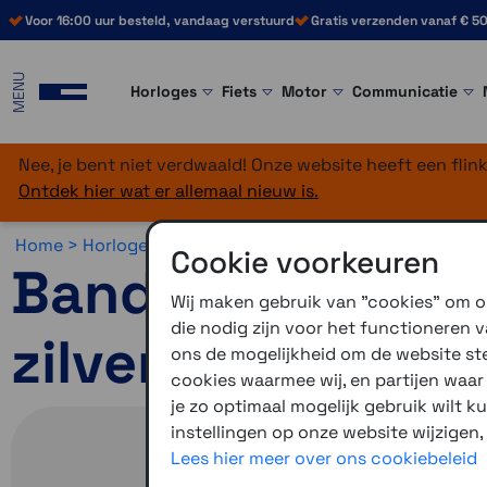
Voor 16:00 uur besteld, vandaag verstuurd
Gratis verzenden vanaf € 50
MENU
Horloges
Fiets
Motor
Communicatie
Nee, je bent niet verdwaald! Onze website heeft een fli
Ontdek hier wat er allemaal nieuw is.
Home >
Horloges >
Horlogebandjes >
18 mm
Cookie voorkeuren
Bandjes met snel
Wij maken gebruik van "cookies" om on
die nodig zijn voor het functioneren
zilverkleurige ge
ons de mogelijkheid om de website stee
cookies waarmee wij, en partijen waa
je zo optimaal mogelijk gebruik wilt k
instellingen op onze website wijzigen,
Lees hier meer over ons cookiebeleid