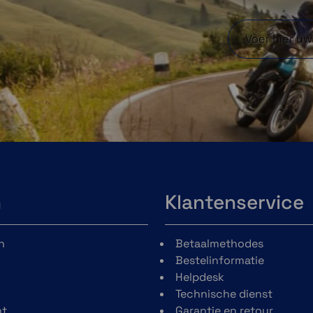
n
Klantenservice
n
Betaalmethodes
Bestelinformatie
Helpdesk
Technische dienst
t
Garantie en retour