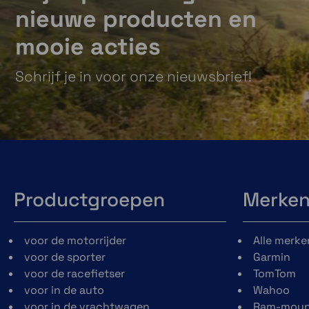
nieuwe producten en
mooie acties
Schrijf je in voor onze nieuwsbrief!
Productgroepen
Merke
voor de motorrijder
Alle merke
voor de sporter
Garmin
voor de racefietser
TomTom
voor in de auto
Wahoo
voor in de vrachtwagen
Ram-moun