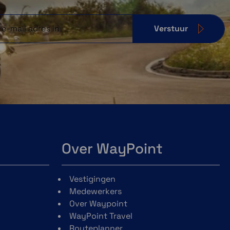
Verstuur
Over WayPoint
Vestigingen
Medewerkers
Over Waypoint
WayPoint Travel
Routeplanner