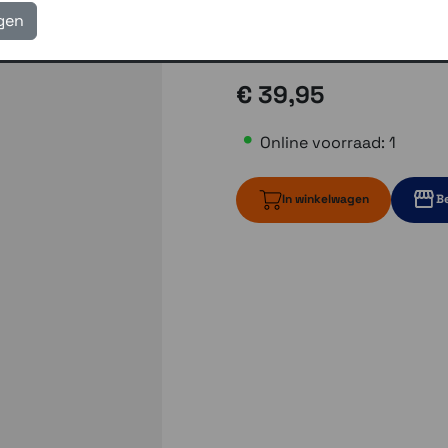
igen
eigen reparatie- en serv
Gratis verzending vanaf
€ 39,95
Online voorraad: 1
In winkelwagen
Be
1 op voorraad
Momente
Momenteel e