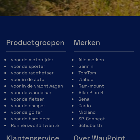
Productgroepen
Merken
voor de motorrijder
Alle merken
voor de sporter
Garmin
voor de racefietser
TomTom
voor in de auto
Wahoo
voor in de vrachtwagen
Ram-mount
voor de wandelaar
Bike P en R
voor de fietser
Sena
voor de camper
Cardo
voor de golfer
Midland
voor de hardloper
SP-Connect
Runnersworld Twente
Schuberth
Klantenservice
Over WayPoint