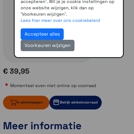
accepteren'. Wil je je cookie instellingen op
onze website wijzigen, klik dan op
'Voorkeuren wijzigen'.
Lees hier meer over ons cookiebeleid
Accepteer alles
Voorkeuren wijzigen
€ 39,95
Momenteel even niet online op voorraad
In winkelwagen
Bekijk winkelvoorraad
Meer informatie
Momenteel even niet op voorraad
Momenteel even niet op voorraad