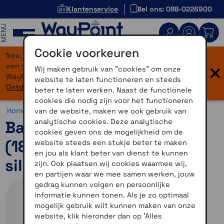
Klantenservice
Bel ons: 088-0226900
MENU
Cookie voorkeuren
Nee, je bent niet verdwaald! Onze website heeft
×
een flinke upgrade gekregen. Dezelfde vertrouwde
Wij maken gebruik van "cookies" om onze
WayPoint-service, maar dan in een modern jasje.
website te laten functioneren en steeds
Ontdek hier wat er allemaal nieuw is.
beter te laten werken. Naast de functionele
cookies die nodig zijn voor het functioneren
Home >
Horloges >
Horlogebandjes >
18 mm
van de website, maken we ook gebruik van
analytische cookies. Deze analytische
Bandjes met snelsluiting
cookies geven ons de mogelijkheid om de
(18 mm) Zwart/Amp yellow
website steeds een stukje beter te maken
en jou als klant beter van dienst te kunnen
siliconen met slate gesp
zijn. Ook plaatsen wij cookies waarmee wij,
en partijen waar we mee samen werken, jouw
gedrag kunnen volgen en persoonlijke
informatie kunnen tonen. Als je zo optimaal
mogelijk gebruik wilt kunnen maken van onze
website, klik hieronder dan op 'Alles