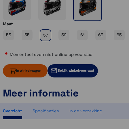
Maat
53
55
59
61
63
65
57
Momenteel even niet online op voorraad
In winkelwagen
Bekijk winkelvoorraad
Meer informatie
Momenteel even niet op voorraad
Momenteel even niet op voorraad
Momenteel even niet op voorraad
Overzicht
Specificaties
In de verpakking