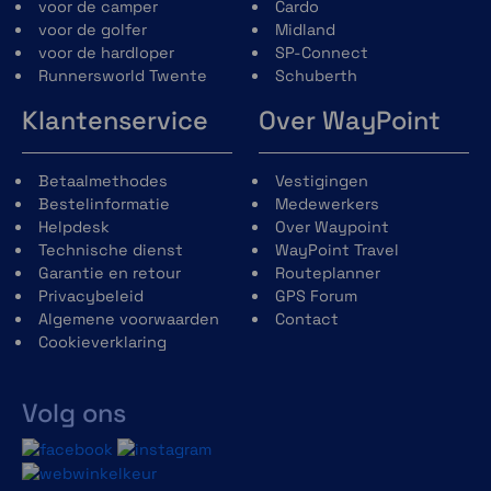
Met de nieuwe S3 introduceert Schuberth
voor de camper
Cardo
het Schuberth Rescue System (S.R.S.)
voor de golfer
Midland
Dankzij dit systeem kunnen
voor de hardloper
SP-Connect
reddingswerkers de wangstukken
Runnersworld Twente
Schuberth
verwijderen door aan de twee lussen te
Klantenservice
Over WayPoint
trekken. Hierdoor wordt de druk op de nek
verminderd en kan de helm op een veiligere
manier afgedaan worden.
Betaalmethodes
Vestigingen
Bestelinformatie
Medewerkers
Helpdesk
Over Waypoint
Technische dienst
WayPoint Travel
Garantie en retour
Routeplanner
Privacybeleid
GPS Forum
Algemene voorwaarden
Contact
Cookieverklaring
Volg ons