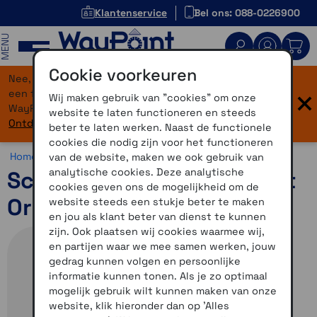
Klantenservice
Bel ons: 088-0226900
MENU
Cookie voorkeuren
Nee, je bent niet verdwaald! Onze website heeft
×
een flinke upgrade gekregen. Dezelfde vertrouwde
Wij maken gebruik van "cookies" om onze
WayPoint-service, maar dan in een modern jasje.
website te laten functioneren en steeds
Ontdek hier wat er allemaal nieuw is.
beter te laten werken. Naast de functionele
cookies die nodig zijn voor het functioneren
Home >
Motor >
Helmen >
Schuberth S3
van de website, maken we ook gebruik van
analytische cookies. Deze analytische
Schuberth S3 Storm Zwart
cookies geven ons de mogelijkheid om de
Oranje 57
website steeds een stukje beter te maken
en jou als klant beter van dienst te kunnen
zijn. Ook plaatsen wij cookies waarmee wij,
en partijen waar we mee samen werken, jouw
gedrag kunnen volgen en persoonlijke
informatie kunnen tonen. Als je zo optimaal
mogelijk gebruik wilt kunnen maken van onze
website, klik hieronder dan op 'Alles