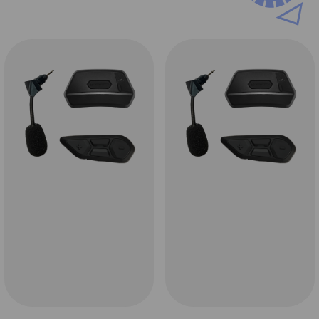
helmschaal te optimaliseren om de beste
balans tussen aerodynamica en een zeer
laag geluidsniveau te bereiken.
Nieuwe topventilatie
Het topventilatie systeem van de Schubeth
E2 kan op 2 standen ingesteld worden. De
spoiler zelf is groter geworden en nu schuif
je het volledige deel naar voren of naar
achter. Dat is ook met handschoenen aan
veel makkelijker te bedienen. De vergrote
'uitlaat' zorgt ook voor een betere
luchtaanzuiging voor een perfecte
luchtstroom, ook in uitdagende
omstandigheden. Door de banen in de
binnenvoering hou je in de helm een