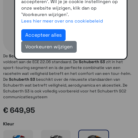
accepteren'. Wil je je cookie instellingen op
onze website wijzigen, klik dan op
'Voorkeuren wijzigen'.
Lees hier meer over ons cookiebeleid
Accepteer alles
Voorkeuren wijzigen
De
Schuberth S3
is de eerste integraalhelm van Schuberth die
voldoet aan de ECE 22.06 standaard. De
Schuberth S3
zit in het
sport-touring segment en is de perfecte combinatie van een
racehelm wat veiligheid betreft en het comfort van een tour-helm.
De
Schuberth S3
beschikt over de nieuwste standaarden van
Schuberth wat betreft veiligheid, aerodynamica en akoestiek. De
Schuberth S3 is ook volledig voorbereid voor het Schuberth SC2
communicatiesysteem
€ 649,95
Kleur