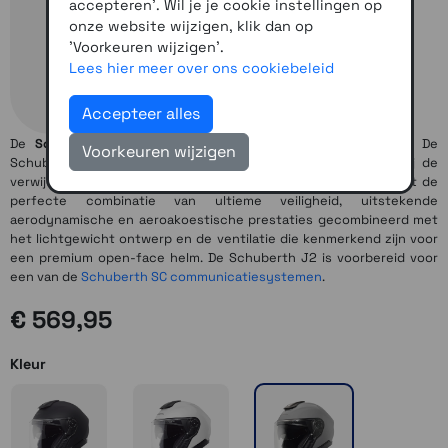
accepteren'. Wil je je cookie instellingen op
onze website wijzigen, klik dan op
'Voorkeuren wijzigen'.
Lees hier meer over ons cookiebeleid
Accepteer alles
De
Schuberth J2
is de langverwacht opvolger van de J1. De
Voorkeuren wijzigen
Schuberth J2 heeft het comfort van een jethelm en dankzij de
verwijderbare kinbeugel heb je extra bescherming. De J2 biedt de
perfecte combinatie van ultieme veiligheid, uitstekende
aerodynamische en aeroakoestische prestaties gecombineerd met
het lichtgewicht ontwerp en de ventilatie die kenmerkend zijn voor
een premium open-face helm. De Schuberth J2 is voorbereid voor
een van de
Schuberth SC communicatiesystemen
.
€ 569,95
Kleur