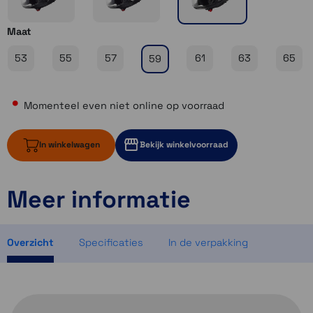
Maat
53
55
57
61
63
65
59
Momenteel even niet online op voorraad
In winkelwagen
Bekijk winkelvoorraad
Meer informatie
Momenteel even niet op voorraad
Momenteel even niet op voorraad
Momenteel even niet op voorraad
Overzicht
Specificaties
In de verpakking