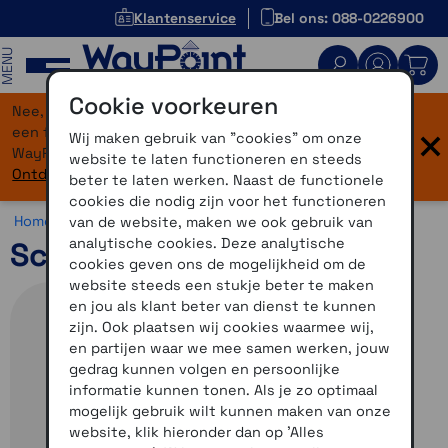
Klantenservice
Bel ons: 088-0226900
MENU
Cookie voorkeuren
Nee, je bent niet verdwaald! Onze website heeft
×
een flinke upgrade gekregen. Dezelfde vertrouwde
Wij maken gebruik van "cookies" om onze
WayPoint-service, maar dan in een modern jasje.
website te laten functioneren en steeds
Ontdek hier wat er allemaal nieuw is.
beter te laten werken. Naast de functionele
cookies die nodig zijn voor het functioneren
Home >
Motor >
Helmen >
Schuberth J2
van de website, maken we ook gebruik van
analytische cookies. Deze analytische
Schuberth J2 Mat Grijs 59
cookies geven ons de mogelijkheid om de
website steeds een stukje beter te maken
en jou als klant beter van dienst te kunnen
zijn. Ook plaatsen wij cookies waarmee wij,
en partijen waar we mee samen werken, jouw
gedrag kunnen volgen en persoonlijke
informatie kunnen tonen. Als je zo optimaal
mogelijk gebruik wilt kunnen maken van onze
website, klik hieronder dan op 'Alles