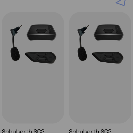
Veiligheid opnieuw uitgevonden
De schaal van de nieuwe
Schuberth J2
is,
zoals alle Schuberth ECE 22.06
gehomologeerde helmen, geproduceerd met
behulp van de gepatenteerde Direct Fibre
Processing-technologie en versterkt met
koolstofvezel. Deze geavanceerde
technologie stelt de Schuberth J2 in staat
om opmerkelijke schokabsorptie te bereiken
in een compact en lichtgewicht ontwerp.
Bovendien is de
Schuberth J2
voorzien van
het Anti-Roll-Off System (AROS) voor
verbeterde stabiliteit en veiligheid.
Schuberth SC2
Schuberth SC2