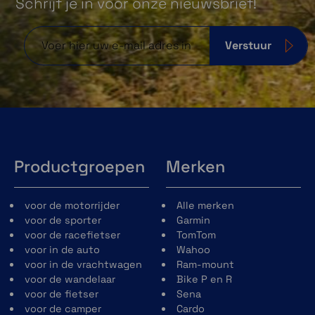
Schrijf je in voor onze nieuwsbrief!
Verstuur
Optimale aerodynamica
Tijdens de ontwikkeling van de J2 hebben
Schuberth-ingenieurs en testrijders talloze
uren op de weg en in de Schuberth
windtunnel doorgebracht om het ontwerp
van de helm te verfijnen. Deze nauwgezette
inspanning resulteerde in een helmschaal
met lage weerstand en een innovatieve
Productgroepen
Merken
nekrol die zorgt voor een perfecte afdichting
aan de basis van de helm.
voor de motorrijder
Alle merken
Dankzij deze verbeteringen kan een
voor de sporter
Garmin
geluidsniveau van slechts 88 dB(A) bij 100
voor de racefietser
TomTom
km/u op een naked bike gerealiseerd worden.
voor in de auto
Wahoo
Daarmee is de Schuberth J2 de stilste
voor in de vrachtwagen
Ram-mount
jethelm op de markt.
voor de wandelaar
Bike P en R
voor de fietser
Sena
voor de camper
Cardo