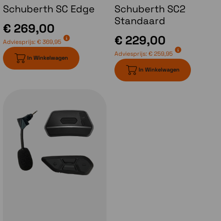
voorkomen dat je dit in je helm krijgt is de
Schuberth SC Edge
Schuberth SC2
luchtinlaat voorzien van een
wasbaar en
Standaard
€ 269,00
vervangbaar filter.
€ 229,00
Adviesprijs:
€ 369,95
Adviesprijs:
€ 259,95
In Winkelwagen
In Winkelwagen
Nieuwe topventilatie
Het topventilatie systeem van de Schubeth
E2 kan op 2 standen ingesteld worden. De
spoiler zelf is groter geworden en nu schuif
je het volledige deel naar voren of naar
achter. Dat is ook met handschoenen aan
veel makkelijker te bedienen. De vergrote
'uitlaat' zorgt ook voor een betere
luchtaanzuiging voor een perfecte
luchtstroom, ook in uitdagende
omstandigheden. Door de banen in de
binnenvoering hou je in de helm een