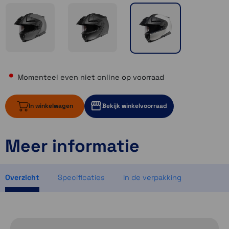
Momenteel even niet online op voorraad
In winkelwagen
Bekijk winkelvoorraad
Meer informatie
Momenteel even niet op voorraad
Momenteel even niet op voorraad
Momenteel even niet op voorraad
Overzicht
Specificaties
In de verpakking