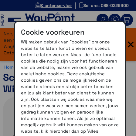
Klantenservice
Bel ons: 088-0226900
MENU
Cookie voorkeuren
Nee, je bent niet verdwaald! Onze website heeft
×
een flinke upgrade gekregen. Dezelfde vertrouwde
Wij maken gebruik van "cookies" om onze
WayPoint-service, maar dan in een modern jasje.
website te laten functioneren en steeds
Ontdek hier wat er allemaal nieuw is.
beter te laten werken. Naast de functionele
cookies die nodig zijn voor het functioneren
Home >
Motor >
Helmen >
Schuberth E2
van de website, maken we ook gebruik van
analytische cookies. Deze analytische
Schuberth E2 Standaard
cookies geven ons de mogelijkheid om de
Wit 65
website steeds een stukje beter te maken
en jou als klant beter van dienst te kunnen
zijn. Ook plaatsen wij cookies waarmee wij,
en partijen waar we mee samen werken, jouw
gedrag kunnen volgen en persoonlijke
informatie kunnen tonen. Als je zo optimaal
mogelijk gebruik wilt kunnen maken van onze
website, klik hieronder dan op 'Alles