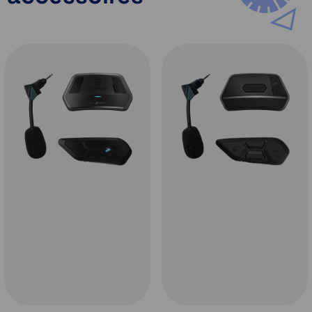
Nieuwe kinventilatie
Voor een comfortabele motorrit over lange
afstanden, zowel on- als off-road is
ventilatie en temperatuurregeling erg
belangrijk. De nieuwe
Schuberth E2
heeft
een
dubbele luchtinlaat
in het kinstuk. De
bovenste luchtinlaat voorkomt het beslaan
van het vizier wanneer het koud is. De
onderste luchtinlaat is open te zetten voor
extra (koele) luchtstroom bij hoge
temperaturen. Stof, modder en insecten
horen bij je off-road avonturen. Om te