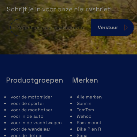
Schrijf je in voor onze nieuwsbrief!
Verstuur
Aanpasbare binnenvoering
Productgroepen
Merken
De binnenvoering van de Schuberth E2 zet
een nieuwe standaard voor comfort. De
voor de motorrijder
Alle merken
standaard binnenvoering is zo ontwikkeld
voor de sporter
Garmin
dat deze aan alle gebruikers het maximale
voor de racefietser
TomTom
comfort biedt. Maar er zijn natuurlijk altijd
voor in de auto
Wahoo
uitzondering. Een compromis is voor
voor in de vrachtwagen
Ram-mount
Schuberth niet goed. Dankzij Schuberth
voor de wandelaar
Bike P en R
Individual Program kan de binnenvoering van
voor de fietser
Sena