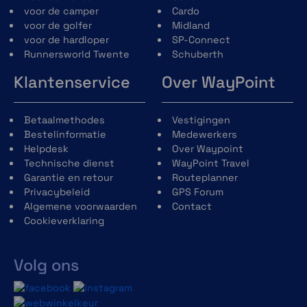
je helm aangepast worden. Je kunt dikkere
voor de camper
Cardo
kussens kiezen voor extra opvulling op
voor de golfer
Midland
verschillende plekken (aanpassing is
voor de hardloper
SP-Connect
mogelijk voor de maten M/L/XL)
Runnersworld Twente
Schuberth
Klantenservice
Over WayPoint
Betaalmethodes
Vestigingen
Bestelinformatie
Medewerkers
Helpdesk
Over Waypoint
Veiligheid eerst
Technische dienst
WayPoint Travel
Veiligheid is de basis voor ieder product die
Garantie en retour
Routeplanner
Scuberth ontwikkeld. De
Schuberth
Privacybeleid
GPS Forum
E2
beschikt over de
P/J dubbele
Algemene voorwaarden
Contact
homologatie
. Dit houdt in dat de helm
Cookieverklaring
goedgekeurd is als dichte helm, mar ook als
jethlem. De helm voldoet ook aan de
Volg ons
nieuwe
ECE-R 22.06
standaard die verplicht
is voor alle nieuwe helmen.
De helmschaal is van fiberglas, gemaakt met