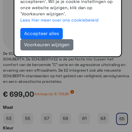
accepteren'. Wil je je cookie instellingen op
onze website wijzigen, klik dan op
'Voorkeuren wijzigen'.
Lees hier meer over ons cookiebeleid
Accepteer alles
Voorkeuren wijzigen
De SCHUBERTH E2 is de tweede generatie avonturenhelmen van
SCHUBERTH. De SCHUBERTH E2 is de perfecte mix tussen het
comfort van de beroemde "C"-serie en de agressieve uitstraling en
ervaring van een offroadhelm. De E2 integreert ook alle nieuwste
SCHUBERTH-standaarden op het gebied van veiligheid, aerodynamica
en aero-akoestische prestaties.
€ 699,00
Adviesprijs: € 729,95
Maat
53
55
57
59
61
63
65
Kleur