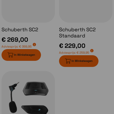
van het vizier wanneer het koud is. De
onderste luchtinlaat is open te zetten voor
extra (koele) luchtstroom bij hoge
temperaturen. Stof, modder en insecten
horen bij je off-road avonturen. Om te
voorkomen dat je dit in je helm krijgt is de
Schuberth SC2
Schuberth SC2
luchtinlaat voorzien van een
wasbaar en
Standaard
€ 269,00
vervangbaar filter.
€ 229,00
Adviesprijs:
€ 369,95
Adviesprijs:
€ 259,95
In Winkelwagen
In Winkelwagen
Nieuwe topventilatie
Het topventilatie systeem van de Schubeth
E2 kan op 2 standen ingesteld worden. De
spoiler zelf is groter geworden en nu schuif
je het volledige deel naar voren of naar
achter. Dat is ook met handschoenen aan
veel makkelijker te bedienen. De vergrote