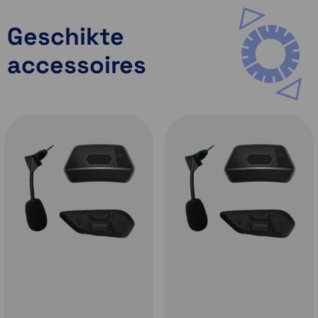
Geschikte
accessoires
Nieuwe kinventilatie
Voor een comfortabele motorrit over lange
afstanden, zowel on- als off-road is
ventilatie en temperatuurregeling erg
belangrijk. De nieuwe
Schuberth E2
heeft
een
dubbele luchtinlaat
in het kinstuk. De
bovenste luchtinlaat voorkomt het beslaan