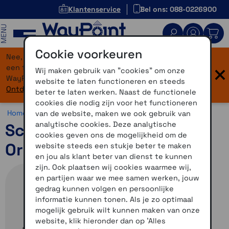
Klantenservice
Bel ons: 088-0226900
MENU
Cookie voorkeuren
Nee, je bent niet verdwaald! Onze website heeft
×
een flinke upgrade gekregen. Dezelfde vertrouwde
Wij maken gebruik van "cookies" om onze
WayPoint-service, maar dan in een modern jasje.
website te laten functioneren en steeds
Ontdek hier wat er allemaal nieuw is.
beter te laten werken. Naast de functionele
cookies die nodig zijn voor het functioneren
Home >
Motor >
Helmen >
Schuberth E2
van de website, maken we ook gebruik van
analytische cookies. Deze analytische
Schuberth E2 Explorer
cookies geven ons de mogelijkheid om de
Oranje 59
website steeds een stukje beter te maken
en jou als klant beter van dienst te kunnen
zijn. Ook plaatsen wij cookies waarmee wij,
en partijen waar we mee samen werken, jouw
gedrag kunnen volgen en persoonlijke
informatie kunnen tonen. Als je zo optimaal
mogelijk gebruik wilt kunnen maken van onze
website, klik hieronder dan op 'Alles