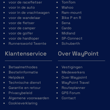
dat deze aan alle gebruikers het maximale
voor de racefietser
TomTom
comfort biedt. Maar er zijn natuurlijk altijd
voor in de auto
Wahoo
uitzondering. Een compromis is voor
voor in de vrachtwagen
Ram-mount
Schuberth niet goed. Dankzij Schuberth
voor de wandelaar
Bike P en R
Individual Program kan de binnenvoering van
voor de fietser
Sena
je helm aangepast worden. Je kunt dikkere
voor de camper
Cardo
kussens kiezen voor extra opvulling op
voor de golfer
Midland
verschillende plekken (aanpassing is
voor de hardloper
SP-Connect
mogelijk voor de maten M/L/XL)
Runnersworld Twente
Schuberth
Klantenservice
Over WayPoint
Betaalmethodes
Vestigingen
Bestelinformatie
Medewerkers
Helpdesk
Over Waypoint
Veiligheid eerst
Technische dienst
WayPoint Travel
Veiligheid is de basis voor ieder product die
Garantie en retour
Routeplanner
Scuberth ontwikkeld. De
Schuberth
Privacybeleid
GPS Forum
E2
beschikt over de
P/J dubbele
Algemene voorwaarden
Contact
homologatie
. Dit houdt in dat de helm
Cookieverklaring
goedgekeurd is als dichte helm, mar ook als