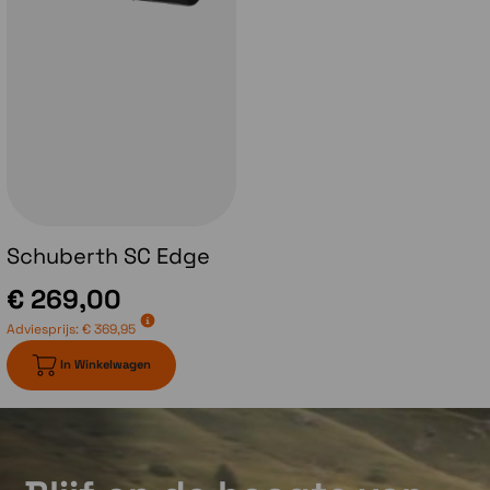
'uitlaat' zorgt ook voor een betere
luchtaanzuiging voor een perfecte
luchtstroom, ook in uitdagende
omstandigheden. Door de banen in de
binnenvoering hou je in de helm een
comfortabele temperatuur.
Schuberth SC Edge
€ 269,00
Adviesprijs:
€ 369,95
In Winkelwagen