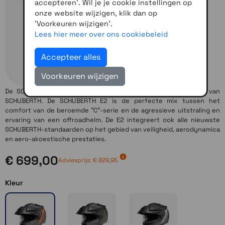
accepteren'. Wil je je cookie instellingen op
onze website wijzigen, klik dan op
'Voorkeuren wijzigen'.
Lees hier meer over ons cookiebeleid
Accepteer alles
Voorkeuren wijzigen
De SCHUBERTH E2 is de tweede generatie avonturenhelmen van
SCHUBERTH. De SCHUBERTH E2 is de perfecte mix tussen het
comfort van de beroemde "C"-serie en de agressieve uitstraling en
ervaring van een offroadhelm. De E2 integreert ook alle nieuwste
SCHUBERTH-standaarden op het gebied van veiligheid, aerodynamica
en aero-akoestische prestaties.
€ 699,00
Adviesprijs: € 829,95
Kleur