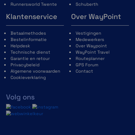
Nieuw kinvergrendelingsmechanisme
Runnersworld Twente
Schuberth
gemaakt van glasvezelversterkt
Klantenservice
Over WayPoint
kunststof voor een lager gewicht en
verbeterde bediening.
Reflecterend gebied op de
Betaalmethodes
Vestigingen
winddeflector, nekrol, vizierafdichting en
Bestelinformatie
Medewerkers
helmstickers voor verbeterde
Helpdesk
Over Waypoint
zichtbaarheid tijdens het rijden met
Technische dienst
WayPoint Travel
open en gesloten kinbak.
Garantie en retour
Routeplanner
Privacybeleid
GPS Forum
Algemene voorwaarden
Contact
Cookieverklaring
Volg ons