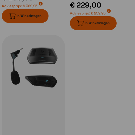
het openen van de kinbak.
€ 229,00
Adviesprijs:
€ 369,95
Adviesprijs:
€ 259,95
In Winkelwagen
Communicatiesysteem
In Winkelwagen
Met de introductie van de Schuberth C5
heeft Schuberth ook een nieuw
communicatiesysteem geïntroduceerd.
Het
Schuberth SC2 systeem
. Dit is
ontwikkeld in samenwerking met Sena en
bestaat uit de module zelf welk achterop de
helm gemonteerd wordt en daar aangesloten
op de antennes en de headset. Aan de zijkant
van de helm komt de afstandsbediening te
zitten. Dit systeem is gebaseerd op de Sena
50 serie en dus voorzien van MESH en
Bluetoothtechniek van Sena. In het voorjaar
van 2025 komen er 2 varianten bij.
De
Schuberth SC Edge
welke gebaseerd is op
de Cardo Packtalk Edge is een mooi aanvulling
voor de motorrijders die graag via MESH
techniek met Cardo gebruikers willen