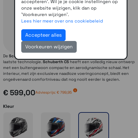
accepteren'. Wil je je cookie instellingen op
onze website wijzigen, klik dan op
'Voorkeuren wijzigen'.
Lees hier meer over ons cookiebeleid
Accepteer alles
Voorkeuren wijzigen
De
Schuberth C5
is een helm van de laatste generatie vol met de
laatste technologie.
Schuberth C5
heeft een volledig nieuw ontwerp
met een buitengewoon compacte en aerodynamische schaal. Het
interieur, met zijn exclusieve naadloze voeringconcept, biedt een
ongeëvenaard comfortniveau dat nog nooit eerder is gezien.
€ 599,00
Adviesprijs: € 799,95
Kleur