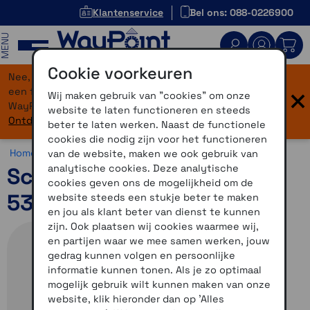
Klantenservice
Bel ons: 088-0226900
MENU
Cookie voorkeuren
Nee, je bent niet verdwaald! Onze website heeft
×
een flinke upgrade gekregen. Dezelfde vertrouwde
Wij maken gebruik van "cookies" om onze
WayPoint-service, maar dan in een modern jasje.
website te laten functioneren en steeds
Ontdek hier wat er allemaal nieuw is.
beter te laten werken. Naast de functionele
cookies die nodig zijn voor het functioneren
Home >
Motor >
Helmen >
Schuberth C5
van de website, maken we ook gebruik van
analytische cookies. Deze analytische
Schuberth C5 Zenith Red
cookies geven ons de mogelijkheid om de
53
website steeds een stukje beter te maken
en jou als klant beter van dienst te kunnen
zijn. Ook plaatsen wij cookies waarmee wij,
en partijen waar we mee samen werken, jouw
gedrag kunnen volgen en persoonlijke
informatie kunnen tonen. Als je zo optimaal
mogelijk gebruik wilt kunnen maken van onze
website, klik hieronder dan op 'Alles