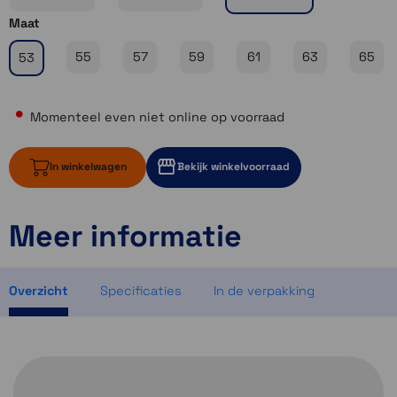
Maat
55
57
59
61
63
65
53
Momenteel even niet online op voorraad
In winkelwagen
Bekijk winkelvoorraad
Meer informatie
Momenteel even niet op voorraad
Momenteel even niet op voorraad
Momenteel even niet op voorraad
Overzicht
Specificaties
In de verpakking