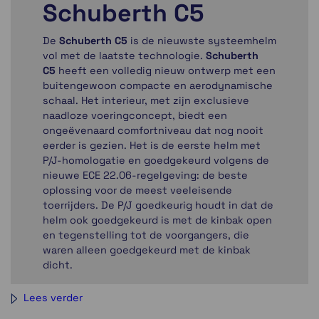
Schuberth C5
De
Schuberth C5
is de nieuwste systeemhelm
vol met de laatste technologie.
Schuberth
C5
heeft een volledig nieuw ontwerp met een
buitengewoon compacte en aerodynamische
schaal. Het interieur, met zijn exclusieve
naadloze voeringconcept, biedt een
ongeëvenaard comfortniveau dat nog nooit
eerder is gezien. Het is de eerste helm met
P/J-homologatie en goedgekeurd volgens de
nieuwe ECE 22.06-regelgeving: de beste
oplossing voor de meest veeleisende
toerrijders. De P/J goedkeurig houdt in dat de
helm ook goedgekeurd is met de kinbak open
en tegenstelling tot de voorgangers, die
waren alleen goedgekeurd met de kinbak
dicht.
De helmschaal is gemaakt volgends de
Lees verder
(unieke) Schuberth Direct Fibre Processing