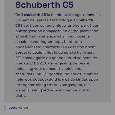
Schuberth C5
De
Schuberth C5
is de nieuwste systeemhelm
vol met de laatste technologie.
Schuberth
C5
heeft een volledig nieuw ontwerp met een
buitengewoon compacte en aerodynamische
schaal. Het interieur, met zijn exclusieve
naadloze voeringconcept, biedt een
ongeëvenaard comfortniveau dat nog nooit
eerder is gezien. Het is de eerste helm met
P/J-homologatie en goedgekeurd volgens de
nieuwe ECE 22.06-regelgeving: de beste
oplossing voor de meest veeleisende
toerrijders. De P/J goedkeurig houdt in dat de
helm ook goedgekeurd is met de kinbak open
en tegenstelling tot de voorgangers, die
waren alleen goedgekeurd met de kinbak
dicht.
De helmschaal is gemaakt volgends de
Lees verder
(unieke) Schuberth Direct Fibre Processing