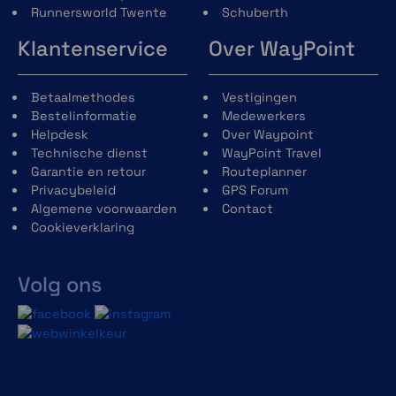
Nieuw kinvergrendelingsmechanisme
Runnersworld Twente
Schuberth
gemaakt van glasvezelversterkt
Klantenservice
Over WayPoint
kunststof voor een lager gewicht en
verbeterde bediening.
Reflecterend gebied op de
Betaalmethodes
Vestigingen
winddeflector, nekrol, vizierafdichting en
Bestelinformatie
Medewerkers
helmstickers voor verbeterde
Helpdesk
Over Waypoint
zichtbaarheid tijdens het rijden met
Technische dienst
WayPoint Travel
open en gesloten kinbak.
Garantie en retour
Routeplanner
Privacybeleid
GPS Forum
Algemene voorwaarden
Contact
Cookieverklaring
Volg ons