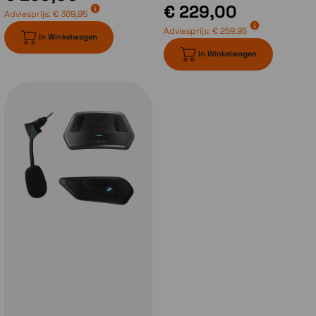
het openen van de kinbak.
€ 229,00
Adviesprijs:
€ 369,95
Adviesprijs:
€ 259,95
In Winkelwagen
Communicatiesysteem
In Winkelwagen
Met de introductie van de Schuberth C5
heeft Schuberth ook een nieuw
communicatiesysteem geïntroduceerd.
Het
Schuberth SC2 systeem
. Dit is
ontwikkeld in samenwerking met Sena en
bestaat uit de module zelf welk achterop de
helm gemonteerd wordt en daar aangesloten
op de antennes en de headset. Aan de zijkant
van de helm komt de afstandsbediening te
zitten. Dit systeem is gebaseerd op de Sena
50 serie en dus voorzien van MESH en
Bluetoothtechniek van Sena. In het voorjaar
van 2025 komen er 2 varianten bij.
De
Schuberth SC Edge
welke gebaseerd is op
de Cardo Packtalk Edge is een mooi aanvulling
voor de motorrijders die graag via MESH
techniek met Cardo gebruikers willen