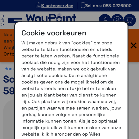
Klantenservice
Bel ons: 088-0226900
MENU
Cookie voorkeuren
Nee, je bent niet verdwaald! Onze website heeft
×
een flinke upgrade gekregen. Dezelfde vertrouwde
Wij maken gebruik van "cookies" om onze
WayPoint-service, maar dan in een modern jasje.
website te laten functioneren en steeds
Ontdek hier wat er allemaal nieuw is.
beter te laten werken. Naast de functionele
cookies die nodig zijn voor het functioneren
Home >
Motor >
Helmen >
Schuberth C5
van de website, maken we ook gebruik van
analytische cookies. Deze analytische
Schuberth C5 Zenith Blue
cookies geven ons de mogelijkheid om de
59
website steeds een stukje beter te maken
en jou als klant beter van dienst te kunnen
zijn. Ook plaatsen wij cookies waarmee wij,
en partijen waar we mee samen werken, jouw
gedrag kunnen volgen en persoonlijke
informatie kunnen tonen. Als je zo optimaal
mogelijk gebruik wilt kunnen maken van onze
website, klik hieronder dan op 'Alles