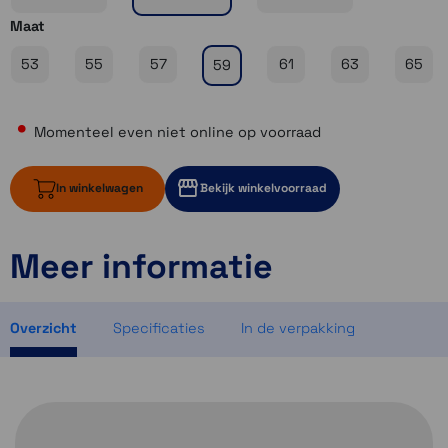
Maat
53
55
57
61
63
65
59
Momenteel even niet online op voorraad
In winkelwagen
Bekijk winkelvoorraad
Meer informatie
Momenteel even niet op voorraad
Momenteel even niet op voorraad
Momenteel even niet op voorraad
Overzicht
Specificaties
In de verpakking