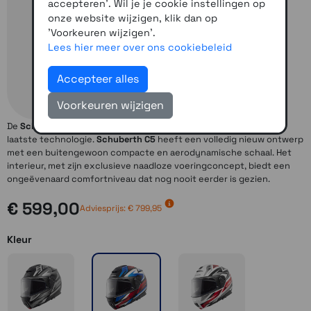
accepteren'. Wil je je cookie instellingen op
onze website wijzigen, klik dan op
'Voorkeuren wijzigen'.
Lees hier meer over ons cookiebeleid
Accepteer alles
Voorkeuren wijzigen
De
Schuberth C5
is een helm van de laatste generatie vol met de
laatste technologie.
Schuberth C5
heeft een volledig nieuw ontwerp
met een buitengewoon compacte en aerodynamische schaal. Het
interieur, met zijn exclusieve naadloze voeringconcept, biedt een
ongeëvenaard comfortniveau dat nog nooit eerder is gezien.
€ 599,00
Adviesprijs: € 799,95
Kleur