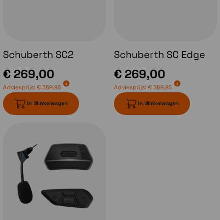
stand deze staat wanneer je de volledige
kinbak opent. Ter verduidelijking; wanneer je
bij de huidige Schuberth systeemhelmen je
vizier opent en vervolgens de kinbak opent
zal bij het sluiten van de kinbak het vizier ook
Schuberth SC2
Schuberth SC Edge
weer dichtzitten. Bij de Schuberth C5 blijft je
vizier echter in dezelfde stand staan als voor
€ 269,00
€ 269,00
het openen van de kinbak.
Adviesprijs:
€ 369,95
Adviesprijs:
€ 369,95
In Winkelwagen
In Winkelwagen
Communicatiesysteem
Met de introductie van de Schuberth C5
heeft Schuberth ook een nieuw
communicatiesysteem geïntroduceerd.
Het
Schuberth SC2 systeem
. Dit is
ontwikkeld in samenwerking met Sena en
bestaat uit de module zelf welk achterop de
helm gemonteerd wordt en daar aangesloten
op de antennes en de headset. Aan de zijkant
van de helm komt de afstandsbediening te