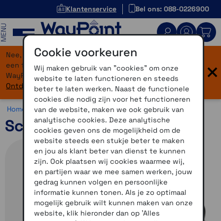
Klantenservice
Bel ons: 088-0226900
MENU
Cookie voorkeuren
Nee, je bent niet verdwaald! Onze website heeft
×
een flinke upgrade gekregen. Dezelfde vertrouwde
Wij maken gebruik van "cookies" om onze
WayPoint-service, maar dan in een modern jasje.
website te laten functioneren en steeds
Ontdek hier wat er allemaal nieuw is.
beter te laten werken. Naast de functionele
cookies die nodig zijn voor het functioneren
Home >
Motor >
Helmen >
Schuberth C5
van de website, maken we ook gebruik van
analytische cookies. Deze analytische
Schuberth C5 Zwart 57
cookies geven ons de mogelijkheid om de
website steeds een stukje beter te maken
en jou als klant beter van dienst te kunnen
zijn. Ook plaatsen wij cookies waarmee wij,
en partijen waar we mee samen werken, jouw
gedrag kunnen volgen en persoonlijke
informatie kunnen tonen. Als je zo optimaal
mogelijk gebruik wilt kunnen maken van onze
website, klik hieronder dan op 'Alles