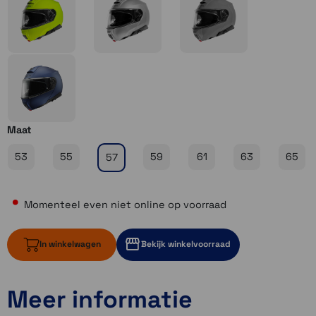
Maat
53
55
59
61
63
65
57
Momenteel even niet online op voorraad
In winkelwagen
Bekijk winkelvoorraad
Meer informatie
Momenteel even niet op voorraad
Momenteel even niet op voorraad