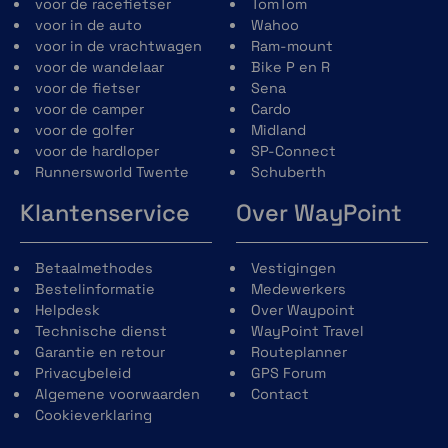
Bluetooth-antenne bij voorbaat
voor de racefietser
TomTom
geïnstalleerd in de helmschaal
voor in de auto
Wahoo
Nieuw Neckroll-concept voor
voor in de vrachtwagen
Ram-mount
eenvoudiger onderhoud van de voering
voor de wandelaar
Bike P en R
en verbeterde aero-akoestiek-prestaties
voor de fietser
Sena
en de mogelijkheid om de pasvorm aan te
voor de camper
Cardo
passen dankzij het Schuberth Individual-
voor de golfer
Midland
concept.
voor de hardloper
SP-Connect
Nieuw kinvergrendelingsmechanisme
Runnersworld Twente
Schuberth
gemaakt van glasvezelversterkt
Klantenservice
Over WayPoint
kunststof voor een lager gewicht en
verbeterde bediening.
Reflecterend gebied op de
Betaalmethodes
Vestigingen
winddeflector, nekrol, vizierafdichting en
Bestelinformatie
Medewerkers
helmstickers voor verbeterde
Helpdesk
Over Waypoint
zichtbaarheid tijdens het rijden met
Technische dienst
WayPoint Travel
open en gesloten kinbak.
Garantie en retour
Routeplanner
Privacybeleid
GPS Forum
Algemene voorwaarden
Contact
Cookieverklaring