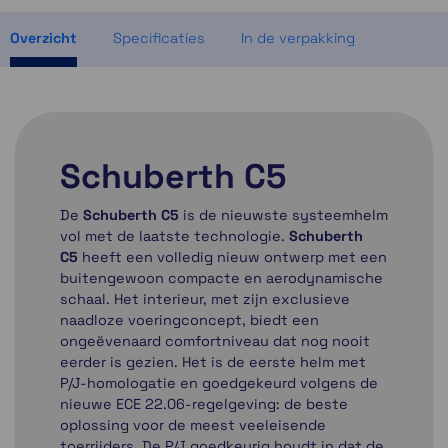
Momenteel even niet op voorraad
Overzicht
Specificaties
In de verpakking
Schuberth C5
De
Schuberth C5
is de nieuwste systeemhelm
vol met de laatste technologie.
Schuberth
C5
heeft een volledig nieuw ontwerp met een
buitengewoon compacte en aerodynamische
schaal. Het interieur, met zijn exclusieve
naadloze voeringconcept, biedt een
ongeëvenaard comfortniveau dat nog nooit
eerder is gezien. Het is de eerste helm met
P/J-homologatie en goedgekeurd volgens de
nieuwe ECE 22.06-regelgeving: de beste
oplossing voor de meest veeleisende
toerrijders. De P/J goedkeurig houdt in dat de