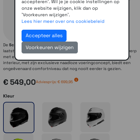
accepteren'. Wil je je cookie instellingen op
onze website wijzigen, klik dan op
'Voorkeuren wijzigen'.
Lees hier meer over ons cookiebeleid
Accepteer alles
De
Schuberth C5
is een helm van de laatste generatie vol met de
Voorkeuren wijzigen
laatste technologie.
Schuberth C5
heeft een volledig nieuw ontwerp
met een buitengewoon compacte en aerodynamische schaal. Het
interieur, met zijn exclusieve naadloze voeringconcept, biedt een
ongeëvenaard comfortniveau dat nog nooit eerder is gezien.
€ 549,00
Adviesprijs: € 699,95
Kleur