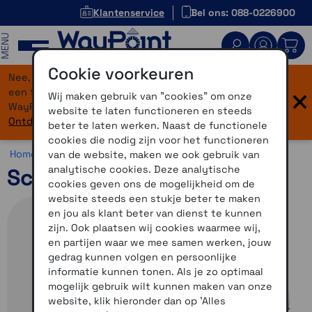
Klantenservice
Bel ons: 088-0226900
MENU
Cookie voorkeuren
Nee, je bent niet verdwaald! Onze website heeft
×
een flinke upgrade gekregen. Dezelfde vertrouwde
Wij maken gebruik van "cookies" om onze
WayPoint-service, maar dan in een modern jasje.
website te laten functioneren en steeds
Ontdek hier wat er allemaal nieuw is.
beter te laten werken. Naast de functionele
cookies die nodig zijn voor het functioneren
Home >
Motor >
Helmen >
Schuberth C5
van de website, maken we ook gebruik van
analytische cookies. Deze analytische
Schuberth C5 Zilver 63
cookies geven ons de mogelijkheid om de
website steeds een stukje beter te maken
en jou als klant beter van dienst te kunnen
zijn. Ook plaatsen wij cookies waarmee wij,
en partijen waar we mee samen werken, jouw
gedrag kunnen volgen en persoonlijke
informatie kunnen tonen. Als je zo optimaal
mogelijk gebruik wilt kunnen maken van onze
website, klik hieronder dan op 'Alles