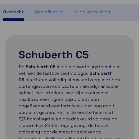
Momenteel even niet op voorraad
Overzicht
Specificaties
In de verpakking
Schuberth C5
De
Schuberth C5
is de nieuwste systeemhelm
vol met de laatste technologie.
Schuberth
C5
heeft een volledig nieuw ontwerp met een
buitengewoon compacte en aerodynamische
schaal. Het interieur, met zijn exclusieve
naadloze voeringconcept, biedt een
ongeëvenaard comfortniveau dat nog nooit
eerder is gezien. Het is de eerste helm met
P/J-homologatie en goedgekeurd volgens de
nieuwe ECE 22.06-regelgeving: de beste
oplossing voor de meest veeleisende
toerrijders. De P/J goedkeurig houdt in dat de