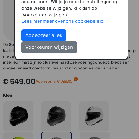
accepteren'. Wil je je cookie instellingen op
onze website wijzigen, klik dan op
'Voorkeuren wijzigen'.
Lees hier meer over ons cookiebeleid
Accepteer alles
De
Schuberth C5
is een helm van de laatste generatie vol met de
Voorkeuren wijzigen
laatste technologie.
Schuberth C5
heeft een volledig nieuw ontwerp
met een buitengewoon compacte en aerodynamische schaal. Het
interieur, met zijn exclusieve naadloze voeringconcept, biedt een
ongeëvenaard comfortniveau dat nog nooit eerder is gezien.
€ 549,00
Adviesprijs: € 699,95
Kleur