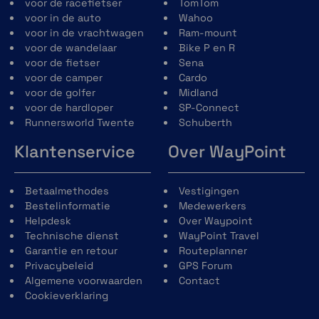
Bluetooth-antenne bij voorbaat
voor de racefietser
TomTom
geïnstalleerd in de helmschaal
voor in de auto
Wahoo
Nieuw Neckroll-concept voor
voor in de vrachtwagen
Ram-mount
eenvoudiger onderhoud van de voering
voor de wandelaar
Bike P en R
en verbeterde aero-akoestiek-prestaties
voor de fietser
Sena
en de mogelijkheid om de pasvorm aan te
voor de camper
Cardo
passen dankzij het Schuberth Individual-
voor de golfer
Midland
concept.
voor de hardloper
SP-Connect
Nieuw kinvergrendelingsmechanisme
Runnersworld Twente
Schuberth
gemaakt van glasvezelversterkt
Klantenservice
Over WayPoint
kunststof voor een lager gewicht en
verbeterde bediening.
Reflecterend gebied op de
Betaalmethodes
Vestigingen
winddeflector, nekrol, vizierafdichting en
Bestelinformatie
Medewerkers
helmstickers voor verbeterde
Helpdesk
Over Waypoint
zichtbaarheid tijdens het rijden met
Technische dienst
WayPoint Travel
open en gesloten kinbak.
Garantie en retour
Routeplanner
Privacybeleid
GPS Forum
Algemene voorwaarden
Contact
Cookieverklaring