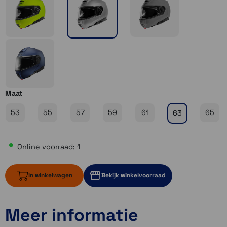
Maat
53
55
57
59
61
65
63
Online voorraad: 1
In winkelwagen
Bekijk winkelvoorraad
Meer informatie
1 op voorraad
Momenteel even niet op voorraad