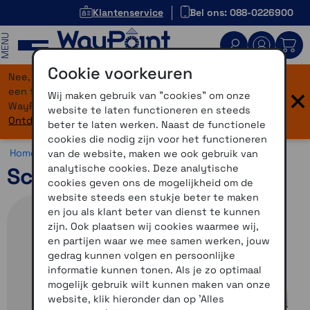
Klantenservice
Bel ons: 088-0226900
MENU
Cookie voorkeuren
Nee, je bent niet verdwaald! Onze website heeft
×
een flinke upgrade gekregen. Dezelfde vertrouwde
Wij maken gebruik van "cookies" om onze
WayPoint-service, maar dan in een modern jasje.
website te laten functioneren en steeds
Ontdek hier wat er allemaal nieuw is.
beter te laten werken. Naast de functionele
cookies die nodig zijn voor het functioneren
Home >
Motor >
Helmen >
Schuberth C5
van de website, maken we ook gebruik van
analytische cookies. Deze analytische
Schuberth C5 Zilver 59
cookies geven ons de mogelijkheid om de
website steeds een stukje beter te maken
en jou als klant beter van dienst te kunnen
zijn. Ook plaatsen wij cookies waarmee wij,
en partijen waar we mee samen werken, jouw
gedrag kunnen volgen en persoonlijke
informatie kunnen tonen. Als je zo optimaal
mogelijk gebruik wilt kunnen maken van onze
website, klik hieronder dan op 'Alles