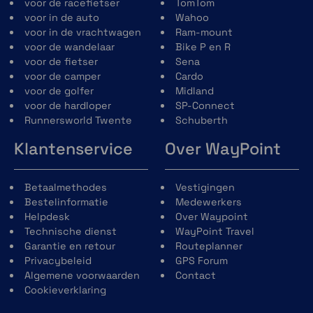
Bluetooth-antenne bij voorbaat
voor de racefietser
TomTom
geïnstalleerd in de helmschaal
voor in de auto
Wahoo
Nieuw Neckroll-concept voor
voor in de vrachtwagen
Ram-mount
eenvoudiger onderhoud van de voering
voor de wandelaar
Bike P en R
en verbeterde aero-akoestiek-prestaties
voor de fietser
Sena
en de mogelijkheid om de pasvorm aan te
voor de camper
Cardo
passen dankzij het Schuberth Individual-
voor de golfer
Midland
concept.
voor de hardloper
SP-Connect
Nieuw kinvergrendelingsmechanisme
Runnersworld Twente
Schuberth
gemaakt van glasvezelversterkt
Klantenservice
Over WayPoint
kunststof voor een lager gewicht en
verbeterde bediening.
Reflecterend gebied op de
Betaalmethodes
Vestigingen
winddeflector, nekrol, vizierafdichting en
Bestelinformatie
Medewerkers
helmstickers voor verbeterde
Helpdesk
Over Waypoint
zichtbaarheid tijdens het rijden met
Technische dienst
WayPoint Travel
open en gesloten kinbak.
Garantie en retour
Routeplanner
Privacybeleid
GPS Forum
Algemene voorwaarden
Contact
Cookieverklaring