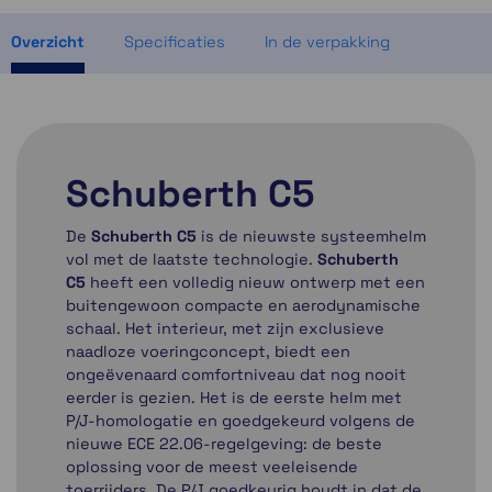
Momenteel even niet op voorraad
Overzicht
Specificaties
In de verpakking
Schuberth C5
De
Schuberth C5
is de nieuwste systeemhelm
vol met de laatste technologie.
Schuberth
C5
heeft een volledig nieuw ontwerp met een
buitengewoon compacte en aerodynamische
schaal. Het interieur, met zijn exclusieve
naadloze voeringconcept, biedt een
ongeëvenaard comfortniveau dat nog nooit
eerder is gezien. Het is de eerste helm met
P/J-homologatie en goedgekeurd volgens de
nieuwe ECE 22.06-regelgeving: de beste
oplossing voor de meest veeleisende
toerrijders. De P/J goedkeurig houdt in dat de