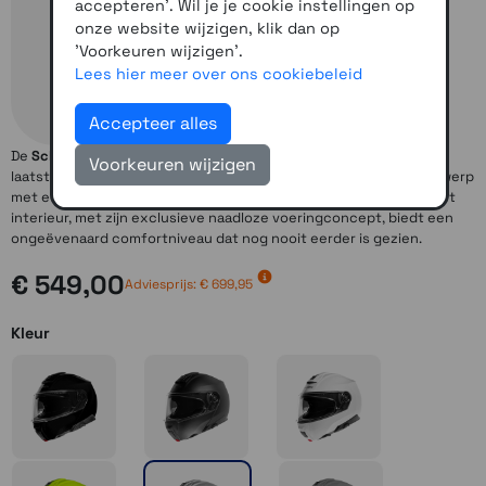
accepteren'. Wil je je cookie instellingen op
onze website wijzigen, klik dan op
'Voorkeuren wijzigen'.
Lees hier meer over ons cookiebeleid
Accepteer alles
De
Schuberth C5
is een helm van de laatste generatie vol met de
Voorkeuren wijzigen
laatste technologie.
Schuberth C5
heeft een volledig nieuw ontwerp
met een buitengewoon compacte en aerodynamische schaal. Het
interieur, met zijn exclusieve naadloze voeringconcept, biedt een
ongeëvenaard comfortniveau dat nog nooit eerder is gezien.
€ 549,00
Adviesprijs: € 699,95
Kleur