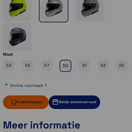
Maat
53
55
57
61
63
65
59
Online voorraad: 1
In winkelwagen
Bekijk winkelvoorraad
Meer informatie
1 op voorraad
Momenteel even niet op voorraad