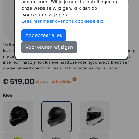
accepteren'. Wil je je cookie instellingen op
onze website wijzigen, klik dan op
'Voorkeuren wijzigen'.
Lees hier meer over ons cookiebeleid
Accepteer alles
De
Schuberth C5
is een helm van de laatste generatie vol met de
Voorkeuren wijzigen
laatste technologie.
Schuberth C5
heeft een volledig nieuw ontwerp
met een buitengewoon compacte en aerodynamische schaal. Het
interieur, met zijn exclusieve naadloze voeringconcept, biedt een
ongeëvenaard comfortniveau dat nog nooit eerder is gezien.
€ 519,00
Adviesprijs: € 699,95
Kleur