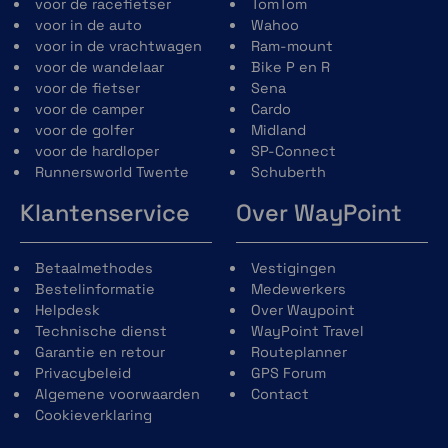
Bluetooth-antenne bij voorbaat
voor de racefietser
TomTom
geïnstalleerd in de helmschaal
voor in de auto
Wahoo
Nieuw Neckroll-concept voor
voor in de vrachtwagen
Ram-mount
eenvoudiger onderhoud van de voering
voor de wandelaar
Bike P en R
en verbeterde aero-akoestiek-prestaties
voor de fietser
Sena
en de mogelijkheid om de pasvorm aan te
voor de camper
Cardo
passen dankzij het Schuberth Individual-
voor de golfer
Midland
concept.
voor de hardloper
SP-Connect
Nieuw kinvergrendelingsmechanisme
Runnersworld Twente
Schuberth
gemaakt van glasvezelversterkt
Klantenservice
Over WayPoint
kunststof voor een lager gewicht en
verbeterde bediening.
Reflecterend gebied op de
Betaalmethodes
Vestigingen
winddeflector, nekrol, vizierafdichting en
Bestelinformatie
Medewerkers
helmstickers voor verbeterde
Helpdesk
Over Waypoint
zichtbaarheid tijdens het rijden met
Technische dienst
WayPoint Travel
open en gesloten kinbak.
Garantie en retour
Routeplanner
Privacybeleid
GPS Forum
Algemene voorwaarden
Contact
Cookieverklaring