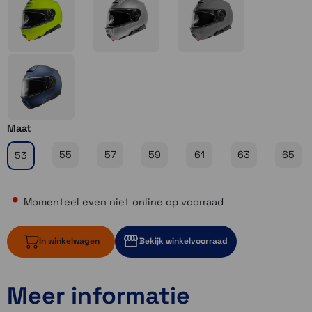
Maat
55
57
59
61
63
65
53
Momenteel even niet online op voorraad
In winkelwagen
Bekijk winkelvoorraad
Meer informatie
Momenteel even niet op voorraad
Momenteel even niet op voorraad