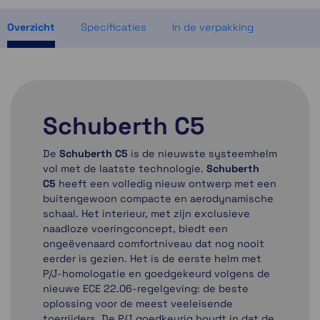
Momenteel even niet op voorraad
Overzicht
Specificaties
In de verpakking
Schuberth C5
De
Schuberth C5
is de nieuwste systeemhelm
vol met de laatste technologie.
Schuberth
C5
heeft een volledig nieuw ontwerp met een
buitengewoon compacte en aerodynamische
schaal. Het interieur, met zijn exclusieve
naadloze voeringconcept, biedt een
ongeëvenaard comfortniveau dat nog nooit
eerder is gezien. Het is de eerste helm met
P/J-homologatie en goedgekeurd volgens de
nieuwe ECE 22.06-regelgeving: de beste
oplossing voor de meest veeleisende
toerrijders. De P/J goedkeurig houdt in dat de