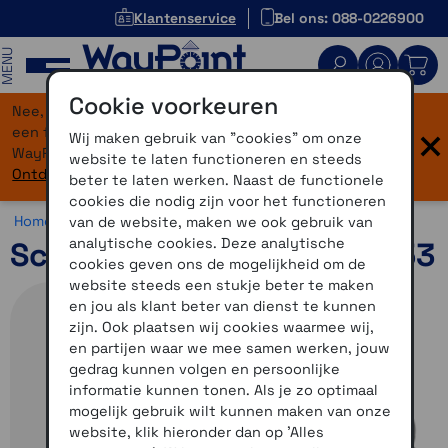
Klantenservice
Bel ons: 088-0226900
MENU
Cookie voorkeuren
Nee, je bent niet verdwaald! Onze website heeft
×
een flinke upgrade gekregen. Dezelfde vertrouwde
Wij maken gebruik van "cookies" om onze
WayPoint-service, maar dan in een modern jasje.
website te laten functioneren en steeds
Ontdek hier wat er allemaal nieuw is.
beter te laten werken. Naast de functionele
cookies die nodig zijn voor het functioneren
Home >
Motor >
Helmen >
Schuberth C5
van de website, maken we ook gebruik van
analytische cookies. Deze analytische
Schuberth C5 Mat Zwart 53
cookies geven ons de mogelijkheid om de
website steeds een stukje beter te maken
en jou als klant beter van dienst te kunnen
zijn. Ook plaatsen wij cookies waarmee wij,
en partijen waar we mee samen werken, jouw
gedrag kunnen volgen en persoonlijke
informatie kunnen tonen. Als je zo optimaal
mogelijk gebruik wilt kunnen maken van onze
website, klik hieronder dan op 'Alles