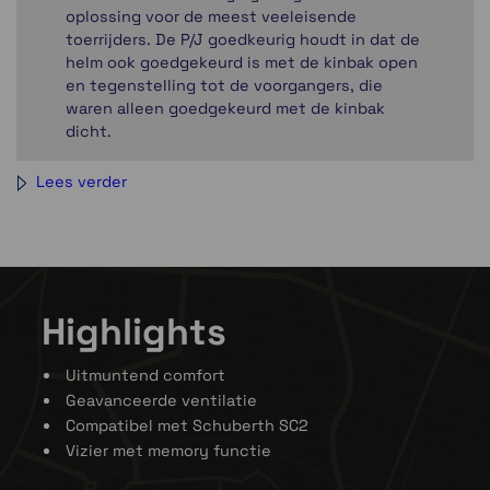
oplossing voor de meest veeleisende
toerrijders. De P/J goedkeurig houdt in dat de
helm ook goedgekeurd is met de kinbak open
en tegenstelling tot de voorgangers, die
waren alleen goedgekeurd met de kinbak
dicht.
De helmschaal is gemaakt volgends de
Lees verder
(unieke) Schuberth Direct Fibre Processing
techhniek. In combinatie met een speciale
hars wordt onder hoge druk vacuüm
samengeperst om een uitzonderlijke stevige
en toch een uniek lichte helmschaal te
vormen. Daarnaast is glasvezel schaal
Highlights
versterkt met één carbon-laag voor
verbeterde schokabsorptie en lichter
Uitmuntend comfort
gewicht.
Geavanceerde ventilatie
De binneschaal is voorzien van nieuw EPS-
materiaal voor verbeterde schokabsorptie en
Compatibel met Schuberth SC2
grotere hoofdholte, inclusief twee
Vizier met memory functie
dichtheden voor het hoofddeel en de