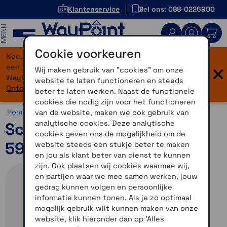
Klantenservice
Bel ons: 088-0226900
MENU
Cookie voorkeuren
Nee, je bent niet verdwaald! Onze website heeft
×
een flinke upgrade gekregen. Dezelfde vertrouwde
Wij maken gebruik van "cookies" om onze
WayPoint-service, maar dan in een modern jasje.
website te laten functioneren en steeds
Ontdek hier wat er allemaal nieuw is.
beter te laten werken. Naast de functionele
cookies die nodig zijn voor het functioneren
Home >
Motor >
Helmen >
Schuberth C5
van de website, maken we ook gebruik van
analytische cookies. Deze analytische
Schuberth C5 Mat Blauw
cookies geven ons de mogelijkheid om de
59
website steeds een stukje beter te maken
en jou als klant beter van dienst te kunnen
zijn. Ook plaatsen wij cookies waarmee wij,
en partijen waar we mee samen werken, jouw
gedrag kunnen volgen en persoonlijke
informatie kunnen tonen. Als je zo optimaal
mogelijk gebruik wilt kunnen maken van onze
website, klik hieronder dan op 'Alles