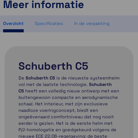
Meer informatie
Momenteel even niet op voorraad
Momenteel even niet op voorraad
Momenteel even niet op voorraad
Overzicht
Specificaties
In de verpakking
Schuberth C5
De
Schuberth C5
is de nieuwste systeemhelm
vol met de laatste technologie.
Schuberth
C5
heeft een volledig nieuw ontwerp met een
buitengewoon compacte en aerodynamische
schaal. Het interieur, met zijn exclusieve
naadloze voeringconcept, biedt een
ongeëvenaard comfortniveau dat nog nooit
eerder is gezien. Het is de eerste helm met
P/J-homologatie en goedgekeurd volgens de
nieuwe ECE 22.06-regelgeving: de beste