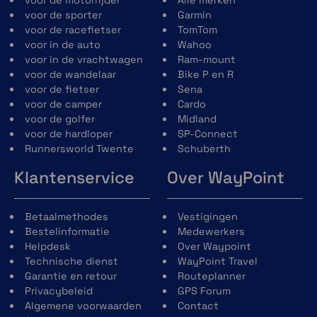
voor de motorrijder
Alle merken
luidsprekers, mesh-, FM-radio- en
voor de sporter
Garmin
Bluetooth-antenne bij voorbaat
voor de racefietser
TomTom
geïnstalleerd in de helmschaal
voor in de auto
Wahoo
Nieuw Neckroll-concept voor
voor in de vrachtwagen
Ram-mount
eenvoudiger onderhoud van de voering
voor de wandelaar
Bike P en R
en verbeterde aero-akoestiek-prestaties
voor de fietser
Sena
en de mogelijkheid om de pasvorm aan te
voor de camper
Cardo
passen dankzij het Schuberth Individual-
voor de golfer
Midland
concept.
voor de hardloper
SP-Connect
Nieuw kinvergrendelingsmechanisme
Runnersworld Twente
Schuberth
gemaakt van glasvezelversterkt
Klantenservice
Over WayPoint
kunststof voor een lager gewicht en
verbeterde bediening.
Reflecterend gebied op de
Betaalmethodes
Vestigingen
winddeflector, nekrol, vizierafdichting en
Bestelinformatie
Medewerkers
helmstickers voor verbeterde
Helpdesk
Over Waypoint
zichtbaarheid tijdens het rijden met
Technische dienst
WayPoint Travel
open en gesloten kinbak.
Garantie en retour
Routeplanner
Privacybeleid
GPS Forum
Algemene voorwaarden
Contact