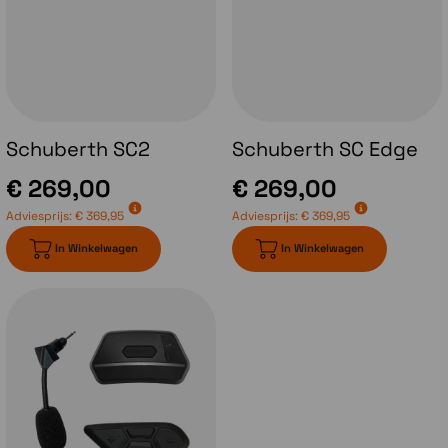
Ook een leuke nieuwe feature op de
Schuberth C5 , het vizier 'onthoudt' in welke
stand deze staat wanneer je de volledige
kinbak opent. Ter verduidelijking; wanneer je
bij de huidige Schuberth systeemhelmen je
vizier opent en vervolgens de kinbak opent
zal bij het sluiten van de kinbak het vizier ook
Schuberth SC2
Schuberth SC Edge
weer dichtzitten. Bij de Schuberth C5 blijft je
vizier echter in dezelfde stand staan als voor
€ 269,00
€ 269,00
het openen van de kinbak.
Adviesprijs:
€ 369,95
Adviesprijs:
€ 369,95
In Winkelwagen
In Winkelwagen
Communicatiesysteem
Met de introductie van de Schuberth C5
heeft Schuberth ook een nieuw
communicatiesysteem geïntroduceerd.
Het
Schuberth SC2 systeem
. Dit is
ontwikkeld in samenwerking met Sena en
bestaat uit de module zelf welk achterop de
helm gemonteerd wordt en daar aangesloten