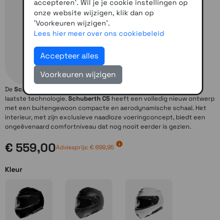
accepteren'. Wil je je cookie instellingen op
onze website wijzigen, klik dan op
'Voorkeuren wijzigen'.
Lees hier meer over ons cookiebeleid
Accepteer alles
Voorkeuren wijzigen
De
Schuberth C5
is een helm van de laatste generatie vol met de
laatste technologie.
Schuberth C5
heeft een volledig nieuw ontwerp
met een buitengewoon compacte en aerodynamische schaal. Het
interieur, met zijn exclusieve naadloze voeringconcept, biedt een
ongeëvenaard comfortniveau dat nog nooit eerder is gezien.
€ 559,00
Adviesprijs: € 699,95
Kleur