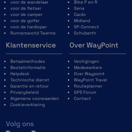
eenvoudiger onderhoud van de voering
voor de wandelaar
Bike P en R
en verbeterde aero-akoestiek-prestaties
voor de fietser
Sena
en de mogelijkheid om de pasvorm aan te
voor de camper
Cardo
passen dankzij het Schuberth Individual-
voor de golfer
Midland
concept.
voor de hardloper
SP-Connect
Nieuw kinvergrendelingsmechanisme
Runnersworld Twente
Schuberth
gemaakt van glasvezelversterkt
Klantenservice
Over WayPoint
kunststof voor een lager gewicht en
verbeterde bediening.
Reflecterend gebied op de
Betaalmethodes
Vestigingen
winddeflector, nekrol, vizierafdichting en
Bestelinformatie
Medewerkers
helmstickers voor verbeterde
Helpdesk
Over Waypoint
zichtbaarheid tijdens het rijden met
Technische dienst
WayPoint Travel
open en gesloten kinbak.
Garantie en retour
Routeplanner
Privacybeleid
GPS Forum
Algemene voorwaarden
Contact
Cookieverklaring
Volg ons