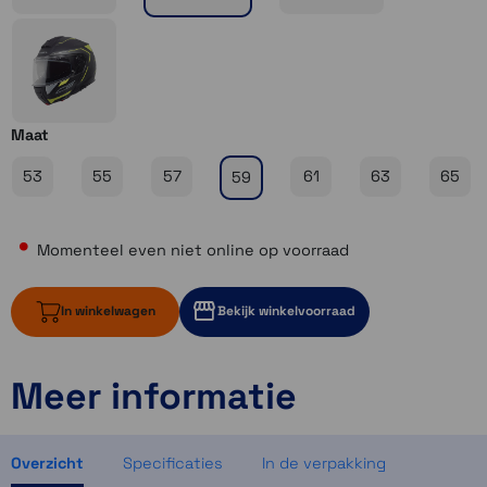
Maat
53
55
57
61
63
65
59
Momenteel even niet online op voorraad
In winkelwagen
Bekijk winkelvoorraad
Meer informatie
Momenteel even niet op voorraad
Momenteel even niet op voorraad
Momenteel even niet op voorraad
Overzicht
Specificaties
In de verpakking