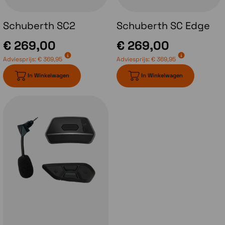
vizier opent en vervolgens de kinbak opent
zal bij het sluiten van de kinbak het vizier ook
Schuberth SC2
Schuberth SC Edge
weer dichtzitten. Bij de Schuberth C5 blijft je
vizier echter in dezelfde stand staan als voor
€ 269,00
€ 269,00
het openen van de kinbak.
Adviesprijs:
€ 369,95
Adviesprijs:
€ 369,95
In Winkelwagen
In Winkelwagen
Communicatiesysteem
Met de introductie van de Schuberth C5
heeft Schuberth ook een nieuw
communicatiesysteem geïntroduceerd.
Het
Schuberth SC2 systeem
. Dit is
ontwikkeld in samenwerking met Sena en
bestaat uit de module zelf welk achterop de
helm gemonteerd wordt en daar aangesloten
op de antennes en de headset. Aan de zijkant
van de helm komt de afstandsbediening te
zitten. Dit systeem is gebaseerd op de Sena
50 serie en dus voorzien van MESH en
Bluetoothtechniek van Sena. In het voorjaar