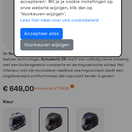
accepteren'. Wil je je cookie instellingen op
onze website wijzigen, klik dan op
'Voorkeuren wijzigen'.
Lees hier meer over ons cookiebeleid
Accepteer alles
Voorkeuren wijzigen
De
Schuberth C5
is een helm van de laatste generatie vol met de
laatste technologie.
Schuberth C5
heeft een volledig nieuw ontwerp
met een buitengewoon compacte en aerodynamische schaal. Het
interieur, met zijn exclusieve naadloze voeringconcept, biedt een
ongeëvenaard comfortniveau dat nog nooit eerder is gezien.
€ 649,00
Adviesprijs: € 799,95
Kleur