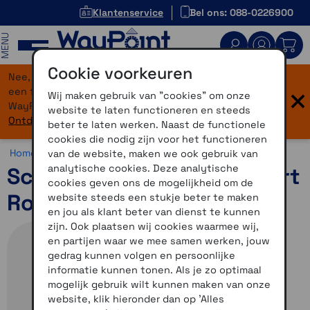
Klantenservice
Bel ons: 088-0226900
MENU
Cookie voorkeuren
Nee, je bent niet verdwaald! Onze website heeft
×
een flinke upgrade gekregen. Dezelfde vertrouwde
Wij maken gebruik van "cookies" om onze
WayPoint-service, maar dan in een modern jasje.
website te laten functioneren en steeds
Ontdek hier wat er allemaal nieuw is.
beter te laten werken. Naast de functionele
cookies die nodig zijn voor het functioneren
Home >
Motor >
Helmen >
Schuberth C5
van de website, maken we ook gebruik van
analytische cookies. Deze analytische
Schuberth C5 Omega Zwart
cookies geven ons de mogelijkheid om de
Rood 59
website steeds een stukje beter te maken
en jou als klant beter van dienst te kunnen
zijn. Ook plaatsen wij cookies waarmee wij,
en partijen waar we mee samen werken, jouw
gedrag kunnen volgen en persoonlijke
informatie kunnen tonen. Als je zo optimaal
mogelijk gebruik wilt kunnen maken van onze
website, klik hieronder dan op 'Alles