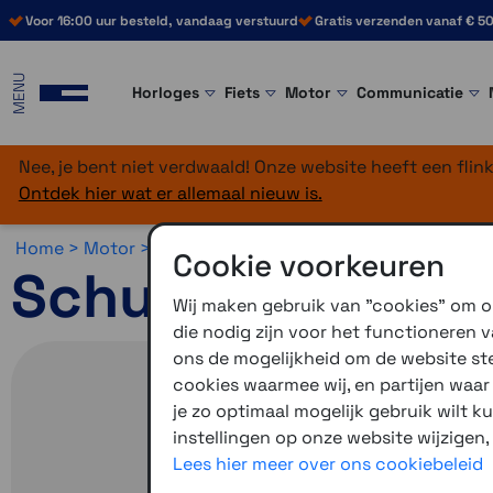
Voor 16:00 uur besteld, vandaag verstuurd
Gratis verzenden vanaf € 50
MENU
Horloges
Fiets
Motor
Communicatie
Nee, je bent niet verdwaald! Onze website heeft een fli
Ontdek hier wat er allemaal nieuw is.
Home >
Motor >
Helmen >
Schuberth C5
Cookie voorkeuren
Schuberth C5 O
Wij maken gebruik van "cookies" om on
die nodig zijn voor het functioneren
ons de mogelijkheid om de website stee
cookies waarmee wij, en partijen waa
je zo optimaal mogelijk gebruik wilt k
instellingen op onze website wijzigen,
Lees hier meer over ons cookiebeleid