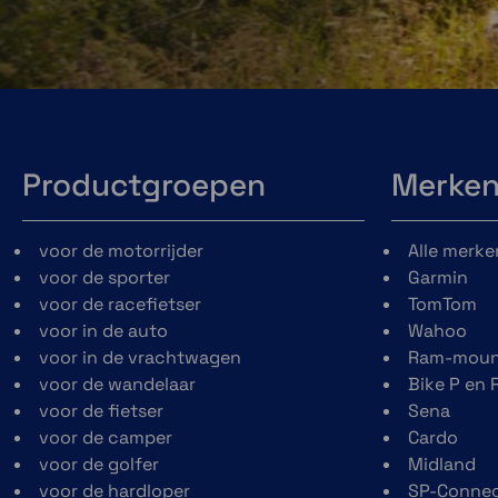
ECE 22.06 gehomologeerd, met P/J dubbele ho
Glasvezelschaal versterkt met één carbon-laa
en lichter gewicht
Nieuwe positionering van de kinband om het c
verbeteren en Anti Roll Off System (A.R.O.S)
Dubbele kinluchtinlaat om de ventilatie te verb
Productgroepen
Merke
Nieuwe achterspoiler met luchtafzuiger
Nieuw gepatenteerd viziermechanisme met g
Verbeterd gezichtsveld dankzij het nieuwe Ci
voor de motorrijder
Alle merke
nieuwe zonnevizier vergrendelingsmechanism
voor de sporter
Garmin
Plug and Play-communicatiesysteem op basis
voor de racefietser
TomTom
luidsprekers, mesh-, FM-radio- en Bluetooth-an
voor in de auto
Wahoo
de helmschaal
voor in de vrachtwagen
Ram-moun
Nieuw Neckroll-concept voor eenvoudiger on
voor de wandelaar
Bike P en 
verbeterde aero-akoestiek-prestaties en de m
voor de fietser
Sena
passen dankzij het Schuberth Individual-conc
voor de camper
Cardo
Nieuw kinvergrendelingsmechanisme gemaakt v
voor de golfer
Midland
voor een lager gewicht en verbeterde bedienin
voor de hardloper
SP-Conne