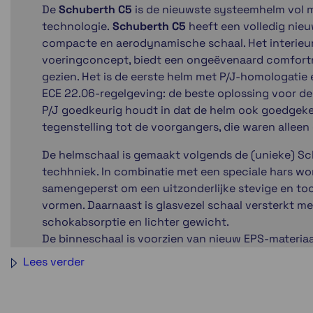
De
Schuberth C5
is de nieuwste systeemhelm vol m
technologie.
Schuberth C5
heeft een volledig ni
compacte en aerodynamische schaal. Het interieur,
voeringconcept, biedt een ongeëvenaard comfortni
gezien. Het is de eerste helm met P/J-homologati
ECE 22.06-regelgeving: de beste oplossing voor de 
P/J goedkeurig houdt in dat de helm ook goedgeke
tegenstelling tot de voorgangers, die waren allee
De helmschaal is gemaakt volgends de (unieke) Sc
techhniek. In combinatie met een speciale hars w
samengeperst om een uitzonderlijke stevige en toc
vormen. Daarnaast is glasvezel schaal versterkt m
schokabsorptie en lichter gewicht.
De binneschaal is voorzien van nieuw EPS-materia
en grotere hoofdholte, inclusief twee dichtheden 
Lees verder
Ook nieuw is het
Schubert Individual naadloze vo
passen.