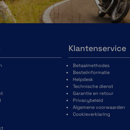
mologatie.
g voor verbeterde schokabsorptie
omfort in het keelgebied te
eteren, met verwisselbaar filter.
n
Klantenservice
eheugenfunctie
ty Position-mechanisme en het
n
Betaalmethodes
e
Bestelinformatie
 van Sena 50S-systeem met
Helpdesk
tenne bij voorbaat geïnstalleerd in
Technische dienst
t
Garantie en retour
derhoud van de voering en
R
Privacybeleid
ogelijkheid om de pasvorm aan te
Algemene voorwaarden
ept.
Cookieverklaring
an glasvezelversterkt kunststof
g.
ct