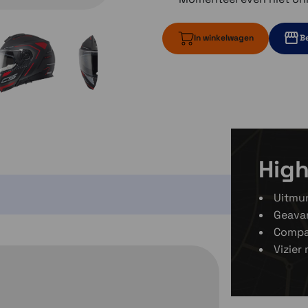
In winkelwagen
Be
Momenteel ev
Momente
Momenteel e
High
Uitmu
Geavan
Compa
Vizier