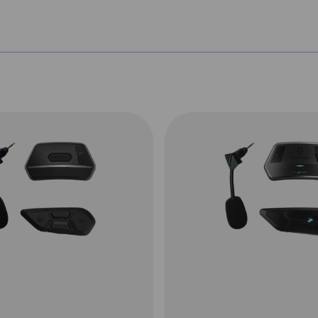
atie opening in het kinstuk.
tuk een wasbaar en vervangbaar
ate van ventilatie eenvoudig
 in de helm in combinatie met een
uchtstroom in de
Schuberth C5
.
het vizier 'onthoudt' in welke stand
 verduidelijking; wanneer je bij de
en vervolgens de kinbak opent zal
htzitten. Bij de Schuberth C5 blijft
et openen van de kinbak.