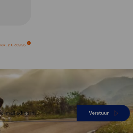
sprijs:
€ 369,95
Verstuur