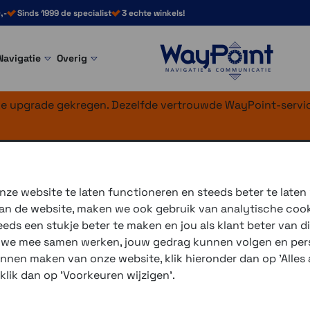
,-
Sinds 1999 de specialist
3 echte winkels!
Navigatie
Overig
nke upgrade gekregen. Dezelfde vertrouwde WayPoint-servic
mega Zwart Rood 
ze website te laten functioneren en steeds beter te laten
 van de website, maken we ook gebruik van analytische coo
De
Schuberth C5
is een hel
ds een stukje beter te maken en jou als klant beter van di
Schuberth C5
heeft een vo
r we mee samen werken, jouw gedrag kunnen volgen en pers
en aerodynamische schaal. H
unnen maken van onze website, klik hieronder dan op 'Alles a
voeringconcept, biedt een 
 klik dan op 'Voorkeuren wijzigen'.
gezien.