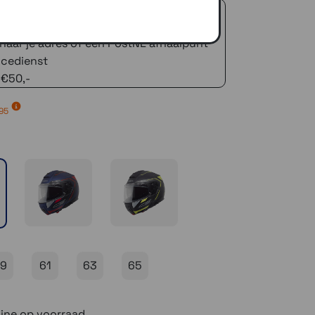
 advies!
zelfde dag verstuurd (indien voorradig)
naar je adres of een PostNL afhaalpunt
icedienst
 €50,-
,95
9
61
63
65
ine op voorraad