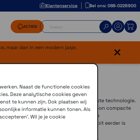
Klantenservice
Bel ons: 088-0226900
ACTIES!
×
e, maar dan in een modern jasje.
55
 werken. Naast de functionele cookies
kies. Deze analytische cookies geven
m van de laatste generatie vol met de laatste technologie.
enst te kunnen zijn. Ook plaatsen wij
lledig nieuw ontwerp met een buitengewoon compacte
oonlijke informatie kunnen tonen. Als
et interieur, met zijn exclusieve naadloze
ccepteren'. Wil je je cookie
ongeëvenaard comfortniveau dat nog nooit eerder is