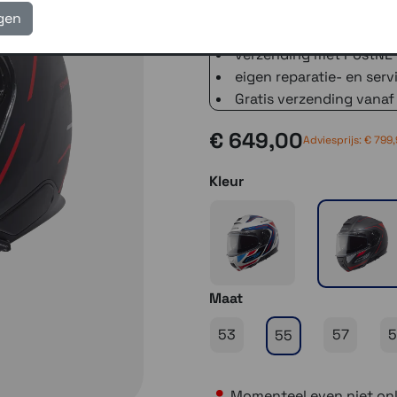
3 winkels voor uitleg en
igen
voor 16.00 uur besteld, 
verzending met PostNL 
eigen reparatie- en serv
Gratis verzending vanaf
€ 649,00
Adviesprijs: € 799
Kleur
Maat
53
57
5
55
Momenteel even niet onl