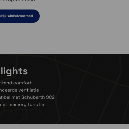
kijk winkelvoorraad
en niet op voorraad
el even niet op voorraad
ven niet op voorraad
lights
ntend comfort
ceerde ventilatie
tibel met Schuberth SC2
 met memory functie