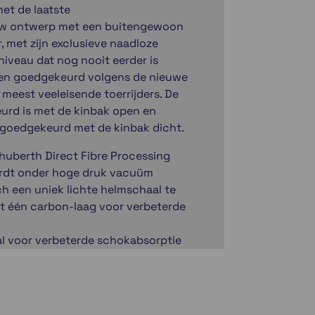
et de laatste
euw ontwerp met een buitengewoon
 met zijn exclusieve naadloze
veau dat nog nooit eerder is
e en goedgekeurd volgens de nieuwe
meest veeleisende toerrijders. De
urd is met de kinbak open en
n goedgekeurd met de kinbak dicht.
huberth Direct Fibre Processing
ordt onder hoge druk vacuüm
h een uniek lichte helmschaal te
et één carbon-laag voor verbeterde
al voor verbeterde schokabsorptie
voor het hoofddeel en de zijkanten.
eringconcept om de pasvorm aan te