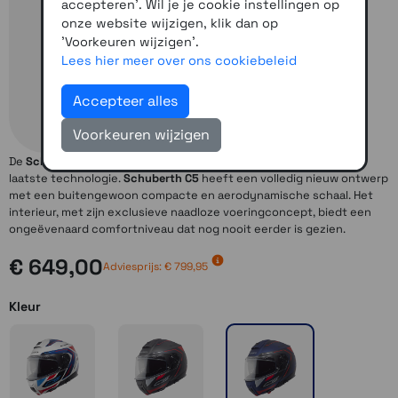
accepteren'. Wil je je cookie instellingen op
onze website wijzigen, klik dan op
'Voorkeuren wijzigen'.
Lees hier meer over ons cookiebeleid
Accepteer alles
Voorkeuren wijzigen
De
Schuberth C5
is een helm van de laatste generatie vol met de
laatste technologie.
Schuberth C5
heeft een volledig nieuw ontwerp
met een buitengewoon compacte en aerodynamische schaal. Het
interieur, met zijn exclusieve naadloze voeringconcept, biedt een
ongeëvenaard comfortniveau dat nog nooit eerder is gezien.
€ 649,00
Adviesprijs: € 799,95
Kleur