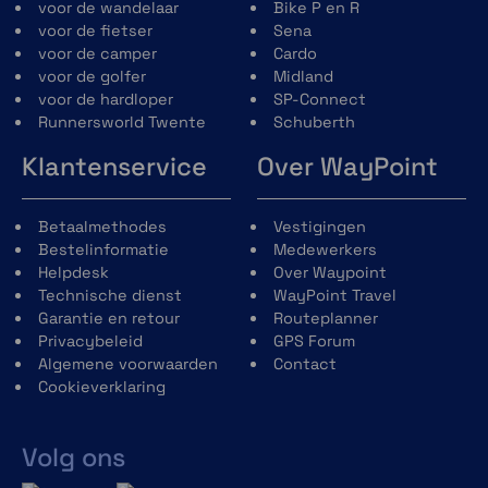
eenvoudiger onderhoud van de voering
voor de wandelaar
Bike P en R
en verbeterde aero-akoestiek-prestaties
voor de fietser
Sena
en de mogelijkheid om de pasvorm aan te
voor de camper
Cardo
passen dankzij het Schuberth Individual-
voor de golfer
Midland
concept.
voor de hardloper
SP-Connect
Nieuw kinvergrendelingsmechanisme
Runnersworld Twente
Schuberth
gemaakt van glasvezelversterkt
Klantenservice
Over WayPoint
kunststof voor een lager gewicht en
verbeterde bediening.
Reflecterend gebied op de
Betaalmethodes
Vestigingen
winddeflector, nekrol, vizierafdichting en
Bestelinformatie
Medewerkers
helmstickers voor verbeterde
Helpdesk
Over Waypoint
zichtbaarheid tijdens het rijden met
Technische dienst
WayPoint Travel
open en gesloten kinbak.
Garantie en retour
Routeplanner
Privacybeleid
GPS Forum
Algemene voorwaarden
Contact
Cookieverklaring
Volg ons