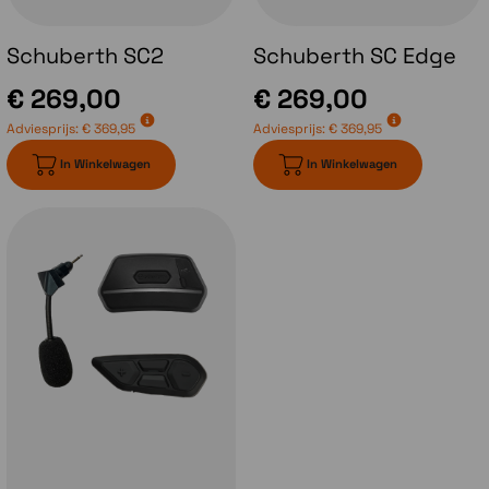
vizier opent en vervolgens de kinbak opent
zal bij het sluiten van de kinbak het vizier ook
Schuberth SC2
Schuberth SC Edge
weer dichtzitten. Bij de Schuberth C5 blijft je
vizier echter in dezelfde stand staan als voor
€ 269,00
€ 269,00
het openen van de kinbak.
Adviesprijs:
€ 369,95
Adviesprijs:
€ 369,95
In Winkelwagen
In Winkelwagen
Communicatiesysteem
Met de introductie van de Schuberth C5
heeft Schuberth ook een nieuw
communicatiesysteem geïntroduceerd.
Het
Schuberth SC2 systeem
. Dit is
ontwikkeld in samenwerking met Sena en
bestaat uit de module zelf welk achterop de
helm gemonteerd wordt en daar aangesloten
op de antennes en de headset. Aan de zijkant
van de helm komt de afstandsbediening te
zitten. Dit systeem is gebaseerd op de Sena
50 serie en dus voorzien van MESH en
Bluetoothtechniek van Sena. In het voorjaar