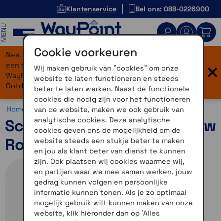
Klantenservice
Bel ons: 088-0226900
MENU
Cookie voorkeuren
Nee, je bent niet verdwaald! Onze website heeft
×
een flinke upgrade gekregen. Dezelfde vertrouwde
Wij maken gebruik van "cookies" om onze
WayPoint-service, maar dan in een modern jasje.
website te laten functioneren en steeds
Ontdek hier wat er allemaal nieuw is.
beter te laten werken. Naast de functionele
cookies die nodig zijn voor het functioneren
Home >
Motor >
Helmen >
Schuberth C5
van de website, maken we ook gebruik van
analytische cookies. Deze analytische
Schuberth C5 Omega Blauw
cookies geven ons de mogelijkheid om de
Rood 63
website steeds een stukje beter te maken
en jou als klant beter van dienst te kunnen
zijn. Ook plaatsen wij cookies waarmee wij,
en partijen waar we mee samen werken, jouw
gedrag kunnen volgen en persoonlijke
informatie kunnen tonen. Als je zo optimaal
mogelijk gebruik wilt kunnen maken van onze
website, klik hieronder dan op 'Alles