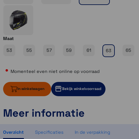
Maat
53
55
57
59
61
65
63
Momenteel even niet online op voorraad
In winkelwagen
Bekijk winkelvoorraad
Meer informatie
Momenteel even niet op voorraad
Momenteel even niet op voorraad
Momenteel even niet op voorraad
Overzicht
Specificaties
In de verpakking