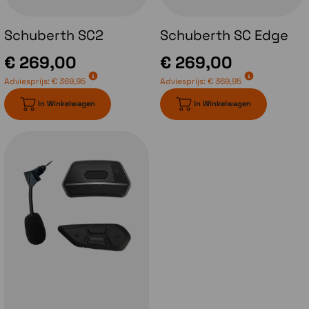
vizier opent en vervolgens de kinbak opent
zal bij het sluiten van de kinbak het vizier ook
Schuberth SC2
Schuberth SC Edge
weer dichtzitten. Bij de Schuberth C5 blijft je
vizier echter in dezelfde stand staan als voor
€ 269,00
€ 269,00
het openen van de kinbak.
Adviesprijs:
€ 369,95
Adviesprijs:
€ 369,95
In Winkelwagen
In Winkelwagen
Communicatiesysteem
Met de introductie van de Schuberth C5
heeft Schuberth ook een nieuw
communicatiesysteem geïntroduceerd.
Het
Schuberth SC2 systeem
. Dit is
ontwikkeld in samenwerking met Sena en
bestaat uit de module zelf welk achterop de
helm gemonteerd wordt en daar aangesloten
op de antennes en de headset. Aan de zijkant
van de helm komt de afstandsbediening te
zitten. Dit systeem is gebaseerd op de Sena
50 serie en dus voorzien van MESH en
Bluetoothtechniek van Sena. In het voorjaar