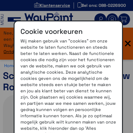
Klantenservice
Bel ons: 088-0226900
MENU
Cookie voorkeuren
Nee, je bent niet verdwaald! Onze website heeft
×
een flinke upgrade gekregen. Dezelfde vertrouwde
Wij maken gebruik van "cookies" om onze
WayPoint-service, maar dan in een modern jasje.
website te laten functioneren en steeds
Ontdek hier wat er allemaal nieuw is.
beter te laten werken. Naast de functionele
cookies die nodig zijn voor het functioneren
Home >
Motor >
Helmen >
Schuberth C5
van de website, maken we ook gebruik van
analytische cookies. Deze analytische
Schuberth C5 Omega Blauw
cookies geven ons de mogelijkheid om de
Rood 61
website steeds een stukje beter te maken
en jou als klant beter van dienst te kunnen
zijn. Ook plaatsen wij cookies waarmee wij,
en partijen waar we mee samen werken, jouw
gedrag kunnen volgen en persoonlijke
informatie kunnen tonen. Als je zo optimaal
mogelijk gebruik wilt kunnen maken van onze
website, klik hieronder dan op 'Alles