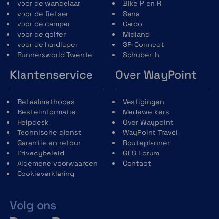
eenvoudiger onderhoud van de voering
voor de wandelaar
Bike P en R
en verbeterde aero-akoestiek-prestaties
voor de fietser
Sena
en de mogelijkheid om de pasvorm aan te
voor de camper
Cardo
passen dankzij het Schuberth Individual-
voor de golfer
Midland
concept.
voor de hardloper
SP-Connect
Nieuw kinvergrendelingsmechanisme
Runnersworld Twente
Schuberth
gemaakt van glasvezelversterkt
Klantenservice
Over WayPoint
kunststof voor een lager gewicht en
verbeterde bediening.
Reflecterend gebied op de
Betaalmethodes
Vestigingen
winddeflector, nekrol, vizierafdichting en
Bestelinformatie
Medewerkers
helmstickers voor verbeterde
Helpdesk
Over Waypoint
zichtbaarheid tijdens het rijden met
Technische dienst
WayPoint Travel
open en gesloten kinbak.
Garantie en retour
Routeplanner
Privacybeleid
GPS Forum
Algemene voorwaarden
Contact
Cookieverklaring
Volg ons