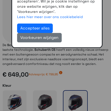
accepteren'. Wil je je cookie instellingen op
onze website wijzigen, klik dan op
'Voorkeuren wijzigen'.
Lees hier meer over ons cookiebeleid
Accepteer alles
Voorkeuren wijzigen
De
Schuberth C5
is een helm van de laatste generatie vol met de
laatste technologie.
Schuberth C5
heeft een volledig nieuw ontwerp
met een buitengewoon compacte en aerodynamische schaal. Het
interieur, met zijn exclusieve naadloze voeringconcept, biedt een
ongeëvenaard comfortniveau dat nog nooit eerder is gezien.
€ 649,00
Adviesprijs: € 799,95
Kleur