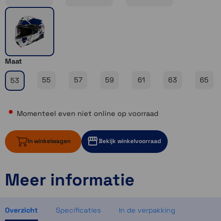
Maat
55
57
59
61
63
65
53
Momenteel even niet online op voorraad
In winkelwagen
Bekijk winkelvoorraad
Meer informatie
Momenteel even niet op voorraad
Momenteel even niet op voorraad
Momenteel even niet op voorraad
Overzicht
Specificaties
In de verpakking