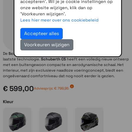
accepteren'. Wil je je cookie instellingen op
onze website wijzigen, klik dan op
'Voorkeuren wijzigen'.
Lees hier meer over ons cookiebeleid
Accepteer alles
Voorkeuren wijzigen
De
Schuberth C5
is een helm van de laatste generatie vol met de
laatste technologie.
Schuberth C5
heeft een volledig nieuw ontwerp
met een buitengewoon compacte en aerodynamische schaal. Het
interieur, met zijn exclusieve naadloze voeringconcept, biedt een
ongeëvenaard comfortniveau dat nog nooit eerder is gezien.
€ 599,00
Adviesprijs: € 799,95
Kleur