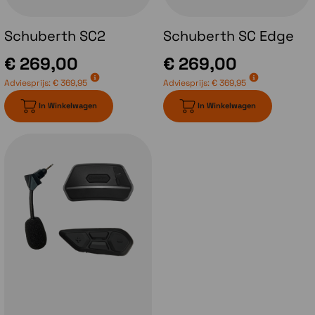
vizier opent en vervolgens de kinbak opent
zal bij het sluiten van de kinbak het vizier ook
Schuberth SC2
Schuberth SC Edge
weer dichtzitten. Bij de Schuberth C5 blijft je
vizier echter in dezelfde stand staan als voor
€ 269,00
€ 269,00
het openen van de kinbak.
Adviesprijs:
€ 369,95
Adviesprijs:
€ 369,95
In Winkelwagen
In Winkelwagen
Communicatiesysteem
Met de introductie van de Schuberth C5
heeft Schuberth ook een nieuw
communicatiesysteem geïntroduceerd.
Het
Schuberth SC2 systeem
. Dit is
ontwikkeld in samenwerking met Sena en
bestaat uit de module zelf welk achterop de
helm gemonteerd wordt en daar aangesloten
op de antennes en de headset. Aan de zijkant
van de helm komt de afstandsbediening te
zitten. Dit systeem is gebaseerd op de Sena
50 serie en dus voorzien van MESH en
Bluetoothtechniek van Sena. In het voorjaar