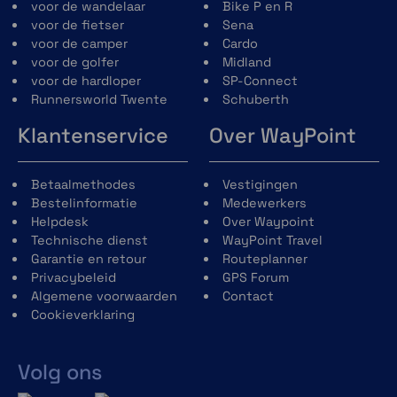
eenvoudiger onderhoud van de voering
voor de wandelaar
Bike P en R
en verbeterde aero-akoestiek-prestaties
voor de fietser
Sena
en de mogelijkheid om de pasvorm aan te
voor de camper
Cardo
passen dankzij het Schuberth Individual-
voor de golfer
Midland
concept.
voor de hardloper
SP-Connect
Nieuw kinvergrendelingsmechanisme
Runnersworld Twente
Schuberth
gemaakt van glasvezelversterkt
Klantenservice
Over WayPoint
kunststof voor een lager gewicht en
verbeterde bediening.
Reflecterend gebied op de
Betaalmethodes
Vestigingen
winddeflector, nekrol, vizierafdichting en
Bestelinformatie
Medewerkers
helmstickers voor verbeterde
Helpdesk
Over Waypoint
zichtbaarheid tijdens het rijden met
Technische dienst
WayPoint Travel
open en gesloten kinbak.
Garantie en retour
Routeplanner
Privacybeleid
GPS Forum
Algemene voorwaarden
Contact
Cookieverklaring
Volg ons