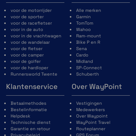
voor de motorrijder
Alle merken
voor de sporter
Garmin
voor de racefietser
TomTom
voor in de auto
Wahoo
voor in de vrachtwagen
Ram-mount
voor de wandelaar
Bike P en R
voor de fietser
Sena
voor de camper
Cardo
voor de golfer
Midland
voor de hardloper
SP-Connect
Runnersworld Twente
Schuberth
Klantenservice
Over WayPoint
Betaalmethodes
Vestigingen
Bestelinformatie
Medewerkers
Helpdesk
Over Waypoint
Technische dienst
WayPoint Travel
Garantie en retour
Routeplanner
Privacybeleid
GPS Forum