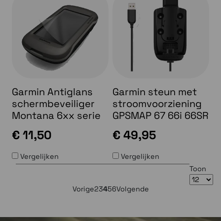
Garmin Antiglans
Garmin steun met
schermbeveiliger
stroomvoorziening
Montana 6xx serie
GPSMAP 67 66i 66SR
€ 11,50
€ 49,95
Vergelijken
Vergelijken
Toon
Vorige
2
3
4
5
6
Volgende