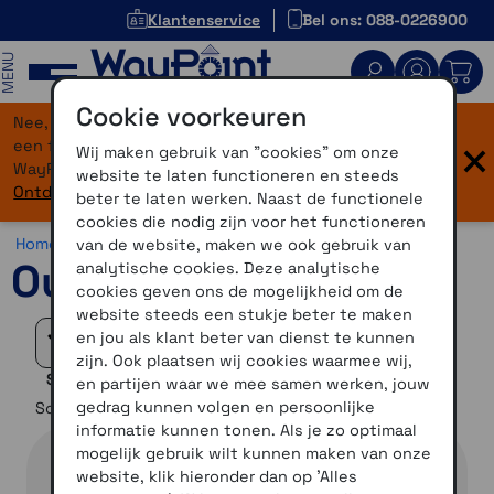
Klantenservice
Bel ons: 088-0226900
MENU
Cookie voorkeuren
Nee, je bent niet verdwaald! Onze website heeft
×
een flinke upgrade gekregen. Dezelfde vertrouwde
Wij maken gebruik van "cookies" om onze
WayPoint-service, maar dan in een modern jasje.
website te laten functioneren en steeds
Ontdek hier wat er allemaal nieuw is.
beter te laten werken. Naast de functionele
cookies die nodig zijn voor het functioneren
Home >
Overig >
Accessoires >
Outdoor accessoires
van de website, maken we ook gebruik van
Outdoor accessoires
analytische cookies. Deze analytische
cookies geven ons de mogelijkheid om de
website steeds een stukje beter te maken
en jou als klant beter van dienst te kunnen
Filteren
zijn. Ook plaatsen wij cookies waarmee wij,
Selectie verfijnen
en partijen waar we mee samen werken, jouw
gedrag kunnen volgen en persoonlijke
Sorteer op
informatie kunnen tonen. Als je zo optimaal
mogelijk gebruik wilt kunnen maken van onze
website, klik hieronder dan op 'Alles