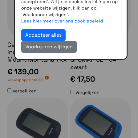
accepteren'. Wil je je cookie instellingen op
onze website wijzigen, klik dan op
'Voorkeuren wijzigen'.
Lees hier meer over ons cookiebeleid
Accepteer alles
Garmin motorsteun
WayPoint
Voorkeuren wijzigen
incl. kabel en RAM-
Siliconenhoes
Mount Montana 7xx
GPSMAP 62 - 64
zwart
€ 139,00
€ 17,50
Adviesprijs:
€ 149,95
Vergelijken
Vergelijken