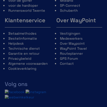
voor de golfer
Midland
voor de hardloper
SP-Connect
Runnersworld Twente
Schuberth
Klantenservice
Over WayPoint
Betaalmethodes
Vestigingen
Bestelinformatie
Medewerkers
Helpdesk
Over Waypoint
Technische dienst
WayPoint Travel
Garantie en retour
Routeplanner
Privacybeleid
GPS Forum
Algemene voorwaarden
Contact
Cookieverklaring
Volg ons