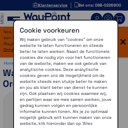
Klantenservice
Bel ons: 088-0226900
MENU
Cookie voorkeuren
Nee, je bent niet verdwaald! Onze website heeft
×
een flinke upgrade gekregen. Dezelfde vertrouwde
Wij maken gebruik van "cookies" om onze
WayPoint-service, maar dan in een modern jasje.
website te laten functioneren en steeds
Ontdek hier wat er allemaal nieuw is.
beter te laten werken. Naast de functionele
cookies die nodig zijn voor het functioneren
Home >
Accessoires >
Outdoor accessoires >
Overig
van de website, maken we ook gebruik van
analytische cookies. Deze analytische
WayPoint Siliconenhoes
cookies geven ons de mogelijkheid om de
Oregon 6x0 - 7x0 zwart
website steeds een stukje beter te maken
en jou als klant beter van dienst te kunnen
zijn. Ook plaatsen wij cookies waarmee wij,
en partijen waar we mee samen werken, jouw
gedrag kunnen volgen en persoonlijke
informatie kunnen tonen. Als je zo optimaal
mogelijk gebruik wilt kunnen maken van onze
website, klik hieronder dan op 'Alles