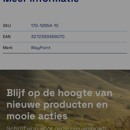
Momenteel even niet op voorraad
Momenteel even niet op voorraad
SKU
170-12654-10
EAN
3272393459070
Merk
WayPoint
Blijf op de hoogte van
nieuwe producten en
mooie acties
Schrijf je in voor onze nieuwsbrief!