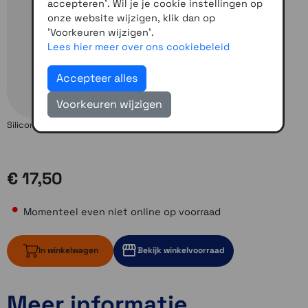
accepteren'. Wil je je cookie instellingen op
onze website wijzigen, klik dan op
'Voorkeuren wijzigen'.
Lees hier meer over ons cookiebeleid
Accepteer alles
Voorkeuren wijzigen
Siliconen beschermhoes voor de Oregon 600 en 700 serie
€ 17,50
Momenteel even niet online op voorraad
In winkelwagen
Bekijk winkelvoorraad
Meer informatie
Momenteel even niet op voorraad