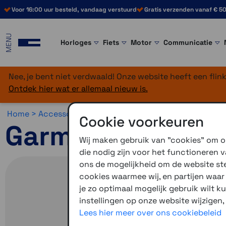
Voor 16:00 uur besteld, vandaag verstuurd
Gratis verzenden vanaf € 50
MENU
Horloges
Fiets
Motor
Communicatie
Nee, je bent niet verdwaald! Onze website heeft een fli
Ontdek hier wat er allemaal nieuw is.
Home >
Accessoires >
Outdoor accessoires >
Overig
Cookie voorkeuren
Garmin schroefb
Wij maken gebruik van "cookies" om on
die nodig zijn voor het functioneren
ons de mogelijkheid om de website stee
cookies waarmee wij, en partijen waa
je zo optimaal mogelijk gebruik wilt k
instellingen op onze website wijzigen,
Lees hier meer over ons cookiebeleid