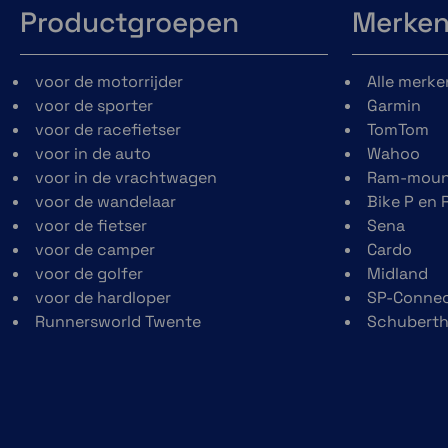
Productgroepen
Merke
voor de motorrijder
Alle merke
voor de sporter
Garmin
voor de racefietser
TomTom
voor in de auto
Wahoo
voor in de vrachtwagen
Ram-moun
voor de wandelaar
Bike P en 
voor de fietser
Sena
voor de camper
Cardo
voor de golfer
Midland
voor de hardloper
SP-Conne
Runnersworld Twente
Schubert