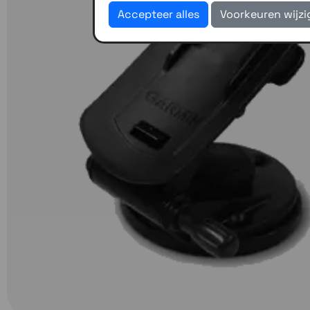
Accepteer alles
Voorkeuren wijz