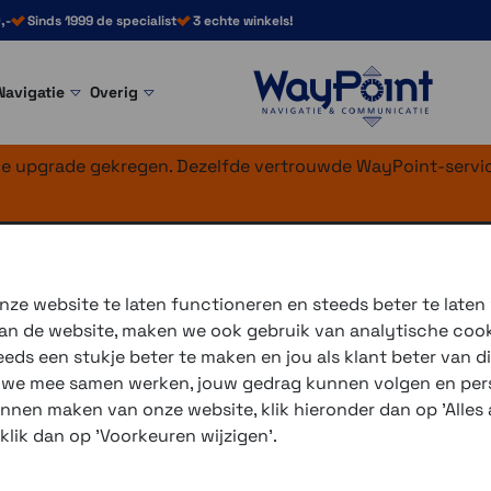
,-
Sinds 1999 de specialist
3 echte winkels!
Navigatie
Overig
nke upgrade gekregen. Dezelfde vertrouwde WayPoint-servic
are montagesteu
ze website te laten functioneren en steeds beter te laten
 van de website, maken we ook gebruik van analytische coo
Deze steun schroef je vast
ds een stukje beter te maken en jou als klant beter van di
er zijn meerdere draai- en 
r we mee samen werken, jouw gedrag kunnen volgen en pers
unnen maken van onze website, klik hieronder dan op 'Alles a
3 winkels voor uitleg en
 klik dan op 'Voorkeuren wijzigen'.
voor 16.00 uur besteld, 
verzending met PostNL 