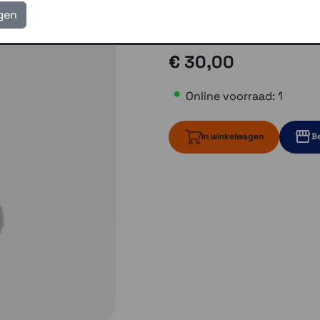
eigen reparatie- en serv
igen
Gratis verzending vanaf
€ 30,00
Online voorraad: 1
In winkelwagen
Be
1 op voorraad
1 op voo
Momenteel e