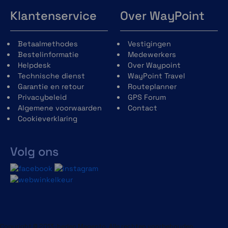
Klantenservice
Over WayPoint
Betaalmethodes
Vestigingen
Bestelinformatie
Medewerkers
Hartslagmeting op de pols
Helpdesk
Over Waypoint
Technische dienst
WayPoint Travel
Deze functie test voortdurend je hartslag en
Garantie en retour
Routeplanner
kan worden ingesteld om je te waarschuwen als
Privacybeleid
GPS Forum
deze buiten het door jou geselecteerde bereik
Algemene voorwaarden
Contact
komt.
Cookieverklaring
Volg ons
Stresstracking
Copyright © 2013-heden Magento. Alle rechten voorbehouden.