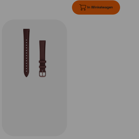
In Winkelwagen
Slaapscore
Krijg een score voor de kwaliteit van je slaap en
tips voor hoe het beter kan. Je kunt zelfs de
verschillende slaapstadia bijhouden, evenals
hartslag, stress, Pulse Ox2 en ademhaling.
Fitnesstracking en sport-apps
Terwijl je onderweg bent, houdt de
Garmin Lily 2
Active
stappen, verbrande calorieën, minuten
intensieve beweging en meer bij. Verbeter je
workout met nog meer ingebouwde sport-apps
voor cardio, yoga, tennis, golf, dansfitness,
krachttraining en meer.