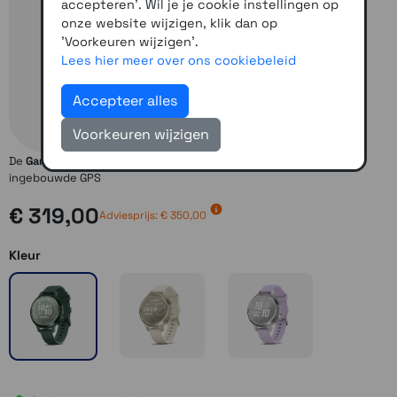
accepteren'. Wil je je cookie instellingen op
onze website wijzigen, klik dan op
'Voorkeuren wijzigen'.
Lees hier meer over ons cookiebeleid
Accepteer alles
Voorkeuren wijzigen
De
Garmin Lily 2 Active
is een kleine, stijlvolle smartwatch met
ingebouwde GPS
€ 319,00
Adviesprijs: € 350,00
Kleur