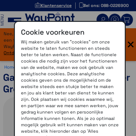
Klantenservice
Bel ons: 088-0226900
MENU
Cookie voorkeuren
Nee, je bent niet verdwaald! Onze website heeft
×
een flinke upgrade gekregen. Dezelfde vertrouwde
Wij maken gebruik van "cookies" om onze
WayPoint-service, maar dan in een modern jasje.
website te laten functioneren en steeds
Ontdek hier wat er allemaal nieuw is.
beter te laten werken. Naast de functionele
cookies die nodig zijn voor het functioneren
Home >
Horloges >
Actief bezig >
Garmin Lily 2
van de website, maken we ook gebruik van
analytische cookies. Deze analytische
Garmin Lily 2 Active Jasper
cookies geven ons de mogelijkheid om de
Green
website steeds een stukje beter te maken
en jou als klant beter van dienst te kunnen
zijn. Ook plaatsen wij cookies waarmee wij,
en partijen waar we mee samen werken, jouw
gedrag kunnen volgen en persoonlijke
informatie kunnen tonen. Als je zo optimaal
mogelijk gebruik wilt kunnen maken van onze
website, klik hieronder dan op 'Alles