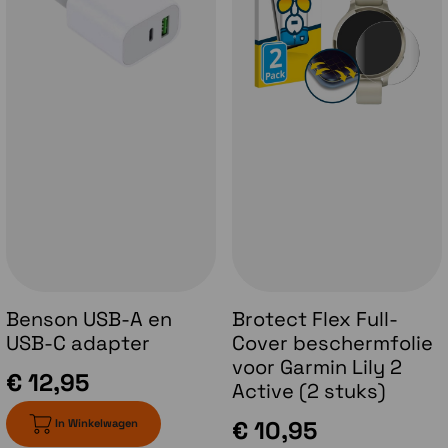
Ingebouwde GPS
Waar je ook traint, houd jij je outdooractiviteiten
nauwkeurig bij, zoals wandelen, hardlopen en meer,
zonder in te leveren op stijl.
Energiebewaking met Body Battery
Houd je energieniveau in de gaten van je lichaam
gedurende de dag, zodat je weet wanneer je
Benson USB-A en
Brotect Flex Full-
lichaam voldoende energie heeft en klaar is voor
USB-C adapter
Cover beschermfolie
activiteiten of juist te moe is en op kracht moet
voor Garmin Lily 2
komen met een goede nachtrust.
€ 12,95
Active (2 stuks)
€ 10,95
In Winkelwagen