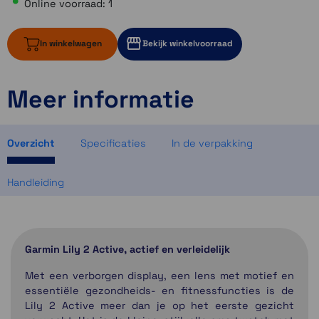
Online voorraad: 1
In winkelwagen
Bekijk winkelvoorraad
Meer informatie
1 op voorraad
1 op voorraad
Momenteel even niet op voorraad
Overzicht
Specificaties
In de verpakking
Handleiding
Garmin Lily 2 Active, actief en verleidelijk
Met een verborgen display, een lens met motief en
essentiële gezondheids- en fitnessfuncties is de
Lily 2 Active meer dan je op het eerste gezicht