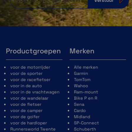
Verstuur
Detectie van dutjes
Volg of registreer automatisch dutjes om te zien
hoe ze je lichaam ten goede komen en wat hun
ideale tijd en duur moeten zijn.
Productgroepen
Merken
voor de motorrijder
Alle merken
voor de sporter
Garmin
voor de racefietser
TomTom
voor in de auto
Wahoo
voor in de vrachtwagen
Ram-mount
voor de wandelaar
Bike P en R
voor de fietser
Sena
HRV-Status
voor de camper
Cardo
voor de golfer
Midland
Krijg meer inzicht in je algehele gezondheid door
voor de hardloper
SP-Connect
middel van hartslagvariabiliteit terwijl je slaapt.
Runnersworld Twente
Schuberth