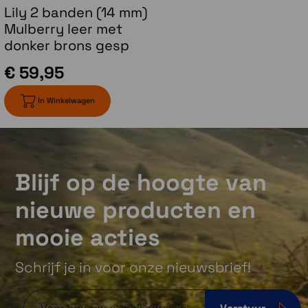
Lily 2 banden (14 mm)
Mulberry leer met
donker brons gesp
Garmin Pay contactloos betalen
€ 59,95
Ga nog sneller langs de kassa en selecteer het
openbaar vervoersysteem van jouw keuze met de
In Winkelwagen
Garmin Pay contactloze betaaloplossing via
deelnemende providers.
Blijf op de hoogte van
Gezondheid
nieuwe producten en
mooie acties
Schrijf je in voor onze nieuwsbrief!