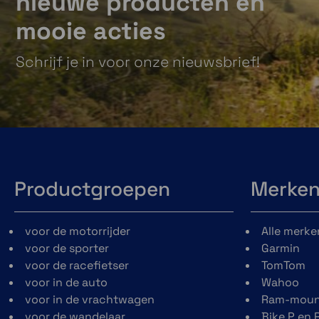
nieuwe producten en
mooie acties
Schrijf je in voor onze nieuwsbrief!
Productgroepen
Merke
voor de motorrijder
Alle merke
voor de sporter
Garmin
voor de racefietser
TomTom
voor in de auto
Wahoo
voor in de vrachtwagen
Ram-moun
voor de wandelaar
Bike P en 