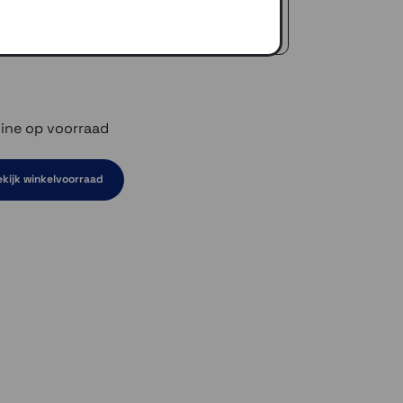
icedienst
 €50,-
ine op voorraad
kijk winkelvoorraad
en niet op voorraad
el even niet op voorraad
ven niet op voorraad