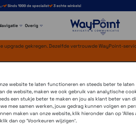
,-
Sinds 1999 de specialist
3 echte winkels!
Navigatie
Overig
nke upgrade gekregen. Dezelfde vertrouwde WayPoint-servic
4 mm) Mulberry le
ze website te laten functioneren en steeds beter te laten
 van de website, maken we ook gebruik van analytische coo
ds een stukje beter te maken en jou als klant beter van di
r we mee samen werken, jouw gedrag kunnen volgen en pers
unnen maken van onze website, klik hieronder dan op 'Alles a
3 winkels voor uitleg en
 klik dan op 'Voorkeuren wijzigen'.
voor 16.00 uur besteld, 
verzending met PostNL 