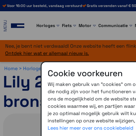
Voor 16:00 uur besteld, vandaag verstuurd
Gratis verzenden vanaf € 50
MENU
Horloges
Fiets
Motor
Communicatie
Nee, je bent niet verdwaald! Onze website heeft een fli
Ontdek hier wat er allemaal nieuw is.
Home >
Horloges >
Horlogebandjes >
Overige bandjes
Cookie voorkeuren
Lily 2 banden (1
Wij maken gebruik van "cookies" om on
die nodig zijn voor het functioneren
brons gesp
ons de mogelijkheid om de website stee
cookies waarmee wij, en partijen waa
je zo optimaal mogelijk gebruik wilt k
instellingen op onze website wijzigen,
Lees hier meer over ons cookiebeleid