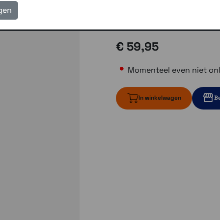
igen
eigen reparatie- en serv
Gratis verzending vanaf
€ 59,95
Momenteel even niet onl
In winkelwagen
Be
Momenteel ev
Momente
Momenteel e