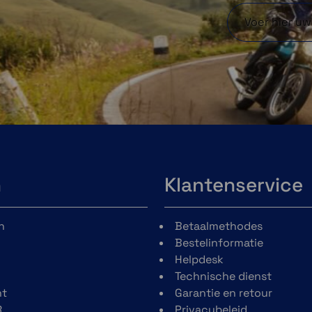
n
Klantenservice
n
Betaalmethodes
Bestelinformatie
Helpdesk
Technische dienst
t
Garantie en retour
R
Privacybeleid