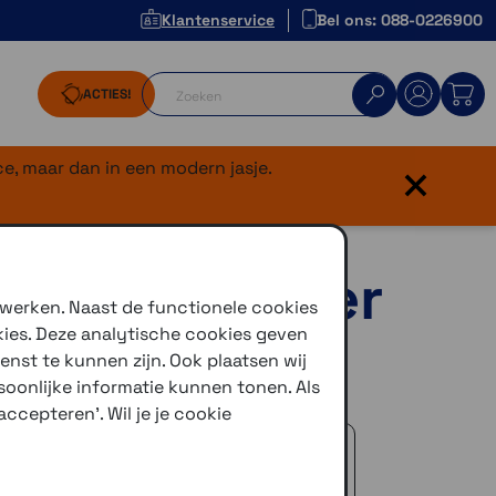
Klantenservice
Bel ons: 088-0226900
ACTIES!
×
e, maar dan in een modern jasje.
er met donker
 werken. Naast de functionele cookies
kies. Deze analytische cookies geven
enst te kunnen zijn. Ook plaatsen wij
oonlijke informatie kunnen tonen. Als
ccepteren'. Wil je je cookie
 advies!
zelfde dag verstuurd (indien voorradig)
naar je adres of een PostNL afhaalpunt