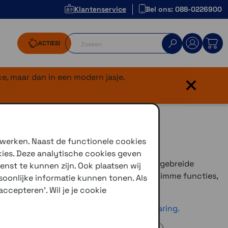
Klantenservice
Bel ons: 088-0226900
ACTIES!
×
e, maar dan in een modern jasje.
 werken. Naast de functionele cookies
kies. Deze analytische cookies geven
 een intuïtieve GPS-fietsnavigatie met uitgebreide
enst te kunnen zijn. Ook plaatsen wij
etsspecifieke kaarten, rondritplanner en slimme functies,
oonlijke informatie kunnen tonen. Als
avontuurlijke fietsers.
ccepteren'. Wil je je cookie
ijdens het wandelen? Lees hier onze ervaring.