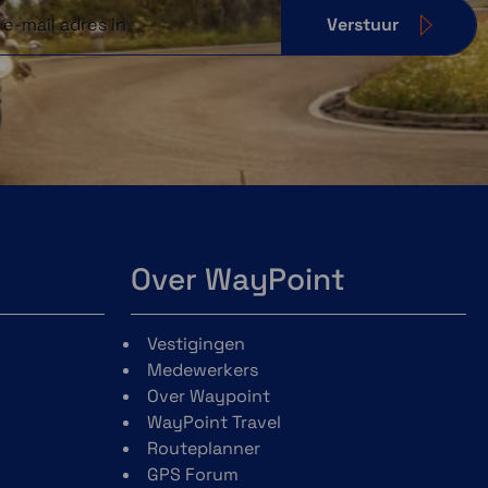
Verstuur
Over WayPoint
Vestigingen
Medewerkers
Over Waypoint
WayPoint Travel
Routeplanner
GPS Forum