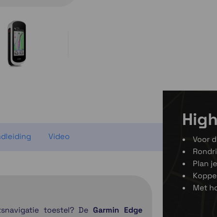
Momenteel ev
ruim op
Momenteel e
High
dleiding
Video
Voor d
Rondri
Plan j
Koppe
Met h
etsnavigatie toestel? De
Garmin Edge