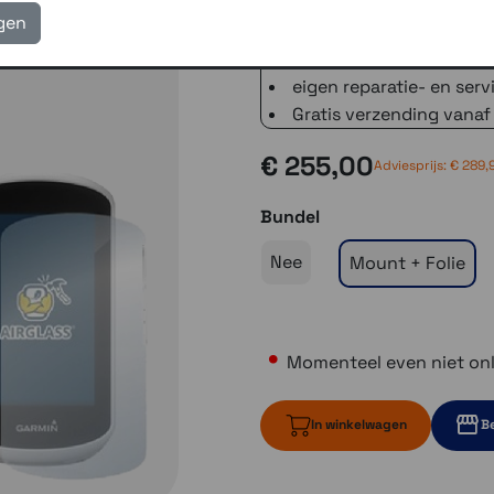
3 winkels voor uitleg en
igen
voor 16.00 uur besteld, 
verzending met PostNL 
eigen reparatie- en serv
Gratis verzending vanaf
€ 255,00
Adviesprijs: € 289,
Bundel
Nee
Mount + Folie
Momenteel even niet onl
In winkelwagen
Be