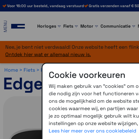
Voor 16:00 uur besteld, vandaag verstuurd
Gratis verzenden vanaf € 50
MENU
Horloges
Fiets
Motor
Communicatie
Nee, je bent niet verdwaald! Onze website heeft een fli
Ontdek hier wat er allemaal nieuw is.
Home >
Fiets >
Fietsnavigatie >
Garmin Edge Explore 2
Cookie voorkeuren
Edge Explore 2 in
Wij maken gebruik van "cookies" om on
die nodig zijn voor het functioneren
ons de mogelijkheid om de website stee
cookies waarmee wij, en partijen waa
je zo optimaal mogelijk gebruik wilt k
instellingen op onze website wijzigen,
Lees hier meer over ons cookiebeleid