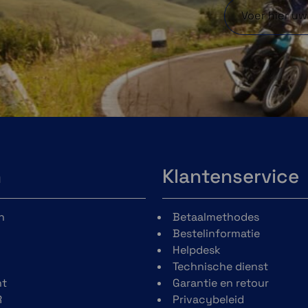
g en
Als je een e-bike hebt
 het
die compatibel is met
r je
Shimano Steps of
oers
ANT+® technologie, zie
zien
je een speciaal
uurt
statusscherm voor de
top
e-bike met
elfs
gegevensvelden,
ten
waaronder de
a de
levensduur van de
p je
batterij en meer. Je
n
Klantenservice
rmin
ontvangt zelfs slimme
route- en
n
Betaalmethodes
bereikwaarschuwingen
Bestelinformatie
op basis van de
Helpdesk
batterijstatus, het
Technische dienst
ondersteuningsniveau
t
Garantie en retour
en de geplande koers.
R
Privacybeleid