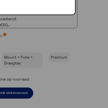
 advies!
zelfde dag verstuurd (indien voorradig)
naar je adres of een PostNL afhaalpunt
icedienst
 €50,-
95
Mount + Folie +
Premium
Draagtas
ine op voorraad
kijk winkelvoorraad