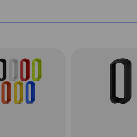
rten
Afslag-voor-afslag
pen
aanwijzingen
, wat
Vind je weg met
ebt,
afslag-voor-afslag
rde
aanwijzingen en