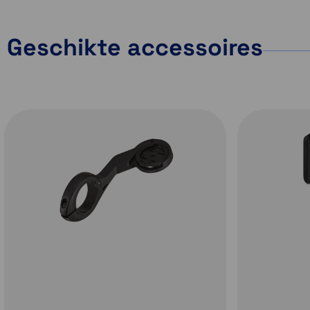
Geschikte accessoires
Activiteitenprofielen
Specifieke kaa
voor diverse ritty
Met vooraf geladen
weg, offroad en indoor
Fiets als een local
activiteitenprofielen is
voor fiets je ook h
de
Garmin Edge
met verbete