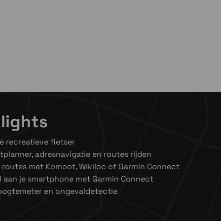
en niet op voorraad
 voorraad
ven niet op voorraad
lights
e recreatieve fietser
tplanner, adresnavigatie en routes rijden
e routes met Komoot, Wikiloc of Garmin Connect
l aan je smartphone met Garmin Connect
oogtemeter en ongevaldetectie