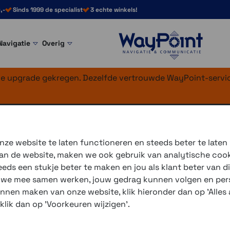
,-
Sinds 1999 de specialist
3 echte winkels!
Navigatie
Overig
nke upgrade gekregen. Dezelfde vertrouwde WayPoint-servic
cl. Mount + Folie
ze website te laten functioneren en steeds beter te laten
 van de website, maken we ook gebruik van analytische coo
De
Garmin Edge Explore 2
is
ds een stukje beter te maken en jou als klant beter van di
navigatie mogelijkheden, fi
r we mee samen werken, jouw gedrag kunnen volgen en pers
perfect voor recreatieve en 
unnen maken van onze website, klik hieronder dan op 'Alles a
 klik dan op 'Voorkeuren wijzigen'.
De Edge Explore gebruiken t