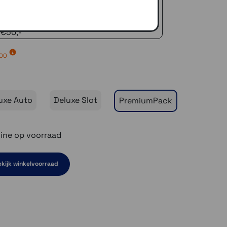
naar je adres of een PostNL afhaalpunt
icedienst
 €50,-
,00
uxe Auto
Deluxe Slot
PremiumPack
ine op voorraad
kijk winkelvoorraad
en niet op voorraad
el even niet op voorraad