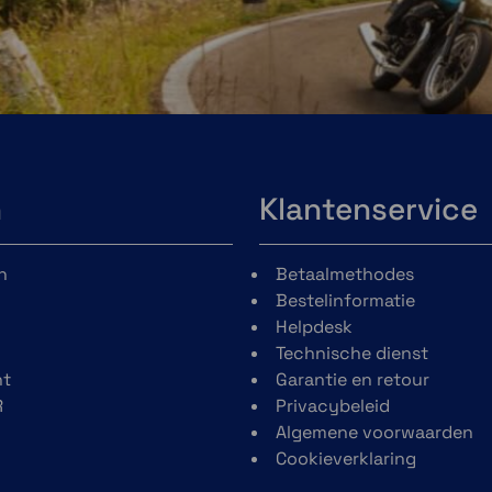
moet
voorzichtiger te rijden.
der
Je
TomTom Rider 550
t je
biedt informatie die je
helpt om plotseling
remmen en te snel
rijden op gevaarlijke
wegen te voorkomen,
zodat je met een
n
Klantenservice
gerust hart op weg
kunt gaan.
n
Betaalmethodes
Bestelinformatie
Helpdesk
Technische dienst
t
Garantie en retour
R
Privacybeleid
Algemene voorwaarden
Cookieverklaring
ande