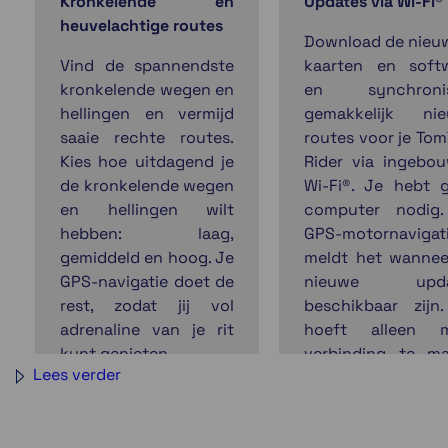
Kronkelende en
Updates via Wi-Fi®
heuvelachtige routes
Download de nieu
Vind de spannendste
kaarten en soft
kronkelende wegen en
en synchronis
hellingen en vermijd
gemakkelijk ni
saaie rechte routes.
routes voor je To
Kies hoe uitdagend je
Rider via ingebo
de kronkelende wegen
Wi-Fi®. Je hebt 
en hellingen wilt
computer nodig
hebben: laag,
GPS-motornavigat
gemiddeld en hoog. Je
meldt het wannee
GPS-navigatie doet de
nieuwe upda
rest, zodat jij vol
beschikbaar zijn
adrenaline van je rit
hoeft alleen m
kunt genieten.
verbinding te m
Lees verder
met een Wi-F
netwerk en in 
menu te kiezen wa