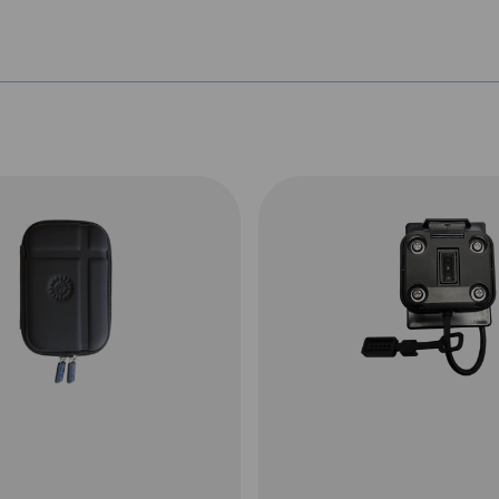
TomTom Kaarten
Kies je volgende
lijke
wegavontuur. Of je nu
edt
naar het noorden of
het zuiden rijdt: je
aus.
kunt de kaarten en
erm
routes van je GPS-
ider
motornavigatie gratis
teld
updaten. Met Wi-Fi®
met
op de
TomTom Rider
are
550
is op de hoogte
 al
blijven gemakkelijker