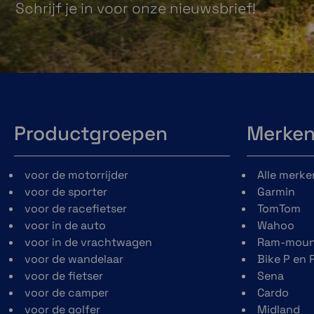
Schrijf je in voor onze nieuwsbrief!
mogelijk is, zodat je je
flitsinformatie 
routes kunt plannen
de TomTom Ri
op basis van de
gekoppeld zijn me
verkeersdrukte. Voor
telefoon.
het ontvangen van
verkeersinformatie
moet de TomTom Rider
gekoppeld zijn met je
Productgroepen
Merke
telefoon.
voor de motorrijder
Alle merke
voor de sporter
Garmin
voor de racefietser
TomTom
voor in de auto
Wahoo
voor in de vrachtwagen
Ram-moun
voor de wandelaar
Bike P en 
Weersbestendig
Staande weergave
voor de fietser
Sena
ontwerp
voor de camper
Cardo
Draai naar de sta
voor de golfer
Midland