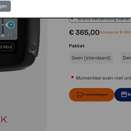
verzending met PostNL 
igen
eigen reparatie- en serv
Gratis verzending vanaf
€ 365,00
Adviesprijs: € 499
Pakket
Geen (standaard)
Del
Momenteel even niet onl
In winkelwagen
Be
Momenteel ev
Momente