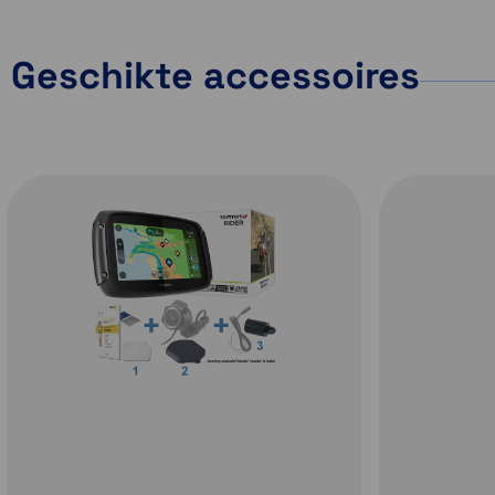
wilt installeren.
Geschikte accessoires
Rondrit plannen
Slim scherm
Laat je TomTom Rider
Het
automatisch een
handschoenvriende
andere route terug
touchscreen bi
vanaf je bestemming
nieuwe
ontdekken. Kies
gevoeligheidsnive
gewoon het
Het slimme sch
vertrekpunt en de
van de TomTom R
bestemming, dan
kan worden inges
zorgt de TomTom Rider
voor gebruik 
dat de heenreis
lichte of zw
verschilt van de
handschoenen,