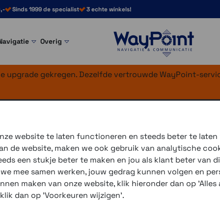
,-
Sinds 1999 de specialist
3 echte winkels!
Navigatie
Overig
nke upgrade gekregen. Dezelfde vertrouwde WayPoint-servic
50 Premium Pack
ze website te laten functioneren en steeds beter te laten
 van de website, maken we ook gebruik van analytische coo
Vind de spannendste kron
ds een stukje beter te maken en jou als klant beter van di
routes. Kies hoe uitdagend
r we mee samen werken, jouw gedrag kunnen volgen en pers
gemiddeld en hoog.
unnen maken van onze website, klik hieronder dan op 'Alles a
 klik dan op 'Voorkeuren wijzigen'.
3 winkels voor uitleg en
voor 16.00 uur besteld, 