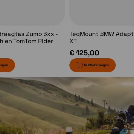
lke
dan ooit.
draagtas Zumo 3xx -
TeqMount BMW Adapt
ch en TomTom Rider
XT
€ 125,00
wagen
In Winkelwagen
Waarschuwingen voor
verkeersonveilige
der
situaties en
 je
opstoppingen
tser
t je
Waarschuwingen voor
de
verkeersonveilige
locaties en
ngen
verkeersopstoppingen
le
helpen je