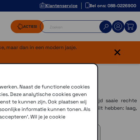
Klantenservice
Bel ons: 088-0226900
ACTIES!
×
e, maar dan in een modern jasje.
 werken. Naast de functionele cookies
kies. Deze analytische cookies geven
kelende wegen en hellingen en vermijd saaie rechte
enst te kunnen zijn. Ook plaatsen wij
 je de kronkelende wegen en hellingen wilt hebben: laag,
oonlijke informatie kunnen tonen. Als
ccepteren'. Wil je je cookie
 advies!
zelfde dag verstuurd (indien voorradig)