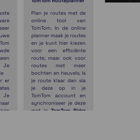
TomTom Routeplanner
wste
Plan je routes met de
ware
online tool van
eer
TomTom. In de online
euwe
planner maak je routes
mTom
en je kunt hier kiezen
uwde
voor een efficiënte
geen
route, maar ook voor
. Je
routes met meer
ie
bochten en heuvels. Is
r er
je route klaar dan sla
tes
je deze op in je
. Je
TomTom account en
aar
synchroniseer je deze
aken
met je
TomTom Rider
i®-
550
.
het
t je