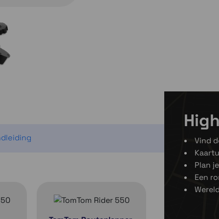
Momenteel e
High
dleiding
Vind d
Kaartu
Plan j
Een ro
Wereld