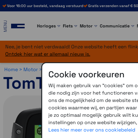
Voor 16:00 uur besteld, vandaag verstuurd
Gratis verzenden vanaf € 50
MENU
Horloges
Fiets
Motor
Communicatie
Nee, je bent niet verdwaald! Onze website heeft een fli
Ontdek hier wat er allemaal nieuw is.
Home >
Motor >
Motornavigatie >
TomTom Rider
Cookie voorkeuren
TomTom Rider 5
Wij maken gebruik van "cookies" om on
die nodig zijn voor het functioneren
ons de mogelijkheid om de website stee
cookies waarmee wij, en partijen waa
je zo optimaal mogelijk gebruik wilt k
instellingen op onze website wijzigen,
Lees hier meer over ons cookiebeleid