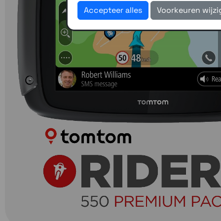
Accepteer alles
Voorkeuren wijz