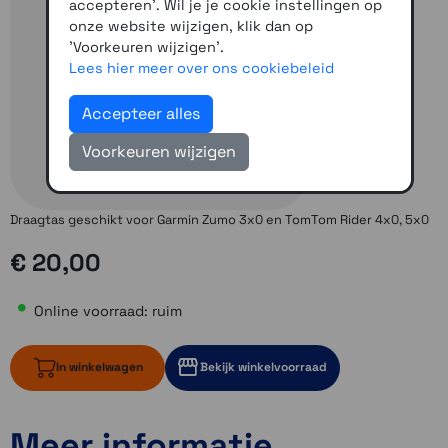
accepteren'. Wil je je cookie instellingen op
onze website wijzigen, klik dan op
'Voorkeuren wijzigen'.
Lees hier meer over ons cookiebeleid
Accepteer alles
Voorkeuren wijzigen
Draagtas geschikt voor Garmin Zumo 3x0 en TomTom Rider 4x0, 5x0
€ 20,00
Online voorraad: ruim
In winkelwagen
Bekijk winkelvoorraad
Meer informatie
ruim op voorraad