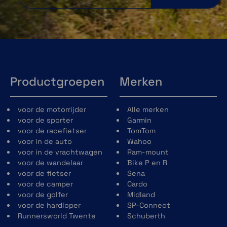
Productgroepen
Merken
voor de motorrijder
Alle merken
voor de sporter
Garmin
voor de racefietser
TomTom
voor in de auto
Wahoo
voor in de vrachtwagen
Ram-mount
voor de wandelaar
Bike P en R
voor de fietser
Sena
voor de camper
Cardo
voor de golfer
Midland
voor de hardloper
SP-Connect
Runnersworld Twente
Schuberth