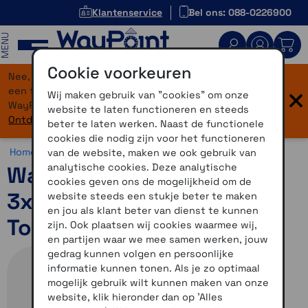
Klantenservice
Bel ons: 088-0226900
MENU
Cookie voorkeuren
Nee, je bent niet verdwaald! Onze website heeft
×
een flinke upgrade gekregen. Dezelfde vertrouwde
Wij maken gebruik van "cookies" om onze
WayPoint-service, maar dan in een modern jasje.
website te laten functioneren en steeds
Ontdek hier wat er allemaal nieuw is.
beter te laten werken. Naast de functionele
cookies die nodig zijn voor het functioneren
Home >
Accessoires >
Overig >
Tasjes
van de website, maken we ook gebruik van
analytische cookies. Deze analytische
WayPoint draagtas Zumo
cookies geven ons de mogelijkheid om de
3xx - XT3 4,7 inch en
website steeds een stukje beter te maken
en jou als klant beter van dienst te kunnen
TomTom Rider
zijn. Ook plaatsen wij cookies waarmee wij,
en partijen waar we mee samen werken, jouw
gedrag kunnen volgen en persoonlijke
informatie kunnen tonen. Als je zo optimaal
mogelijk gebruik wilt kunnen maken van onze
website, klik hieronder dan op 'Alles