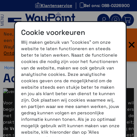
Klantenservice
Bel ons: 088-0226900
MENU
Cookie voorkeuren
Nee, je bent niet verdwaald! Onze website heeft
×
een flinke upgrade gekregen. Dezelfde vertrouwde
Wij maken gebruik van "cookies" om onze
WayPoint-service, maar dan in een modern jasje.
website te laten functioneren en steeds
Ontdek hier wat er allemaal nieuw is.
beter te laten werken. Naast de functionele
cookies die nodig zijn voor het functioneren
Home >
Horloges >
Actief bezig
van de website, maken we ook gebruik van
Actief bezig
analytische cookies. Deze analytische
cookies geven ons de mogelijkheid om de
website steeds een stukje beter te maken
en jou als klant beter van dienst te kunnen
zijn. Ook plaatsen wij cookies waarmee wij,
Voor wie een actieve levensstijl heeft of daaraan wil
en partijen waar we mee samen werken, jouw
beginnen, bieden we slimme horloges en activity trackers
gedrag kunnen volgen en persoonlijke
met ingebouwde sportfuncties. Zo is er de
Vivoactive
, de
informatie kunnen tonen. Als je zo optimaal
praktische alleskunner gericht op sportieve functionaliteit;
mogelijk gebruik wilt kunnen maken van onze
de
Venu
die daarboven een premium, luxueuze afwerking en
website, klik hieronder dan op 'Alles
een sterke wellness-focus biedt; de
Vivosmart
, onze meest