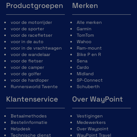
Productgroepen
Merken
voor de motorrijder
Alle merken
voor de sporter
Garmin
voor de racefietser
TomTom
voor in de auto
Wahoo
voor in de vrachtwagen
Ram-mount
voor de wandelaar
Bike P en R
voor de fietser
Sena
voor de camper
Cardo
voor de golfer
Midland
voor de hardloper
SP-Connect
Runnersworld Twente
Schuberth
Klantenservice
Over WayPoint
Betaalmethodes
Vestigingen
Bestelinformatie
Medewerkers
Helpdesk
Over Waypoint
Technische dienst
WayPoint Travel