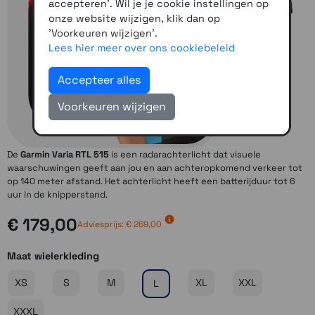
accepteren'. Wil je je cookie instellingen op
onze website wijzigen, klik dan op
'Voorkeuren wijzigen'.
Lees hier meer over ons cookiebeleid
Accepteer alles
Voorkeuren wijzigen
De
Garmin Varia RTL 515
is een radarachterlicht dat visuele
waarschuwingen geeft aan jou en aan achteropkomend verkeer tot
op 140 meter afstand. Het achterlicht heeft een batterijduur tot 6
uur in de knipperstand.
€ 179,00
Adviesprijs: € 269,00
Maat wielerkleding
XS
S
M
XL
XXL
L
XXXL