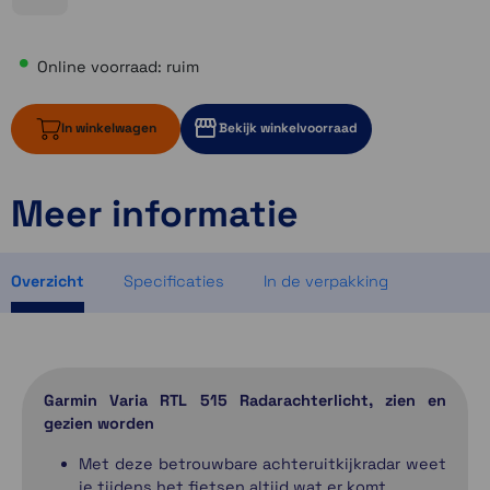
Online voorraad: ruim
In winkelwagen
Bekijk winkelvoorraad
Meer informatie
ruim op voorraad
ruim op voorraad
ruim op voorraad
Overzicht
Specificaties
In de verpakking
Garmin Varia RTL 515 Radarachterlicht, zien en
gezien worden
Met deze betrouwbare achteruitkijkradar weet
je tijdens het fietsen altijd wat er komt