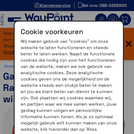
Klantenservice
Bel ons: 088-0226900
MENU
Cookie voorkeuren
Nee, je bent niet verdwaald! Onze website heeft
×
een flinke upgrade gekregen. Dezelfde vertrouwde
Wij maken gebruik van "cookies" om onze
WayPoint-service, maar dan in een modern jasje.
website te laten functioneren en steeds
Ontdek hier wat er allemaal nieuw is.
beter te laten werken. Naast de functionele
cookies die nodig zijn voor het functioneren
Home >
Fiets >
Varia >
Garmin Varia RTL515
van de website, maken we ook gebruik van
analytische cookies. Deze analytische
Garmin Varia RTL 515
cookies geven ons de mogelijkheid om de
Radarachterlicht incl.
website steeds een stukje beter te maken
en jou als klant beter van dienst te kunnen
wielershirt maat L
zijn. Ook plaatsen wij cookies waarmee wij,
en partijen waar we mee samen werken, jouw
gedrag kunnen volgen en persoonlijke
informatie kunnen tonen. Als je zo optimaal
mogelijk gebruik wilt kunnen maken van onze
website, klik hieronder dan op 'Alles