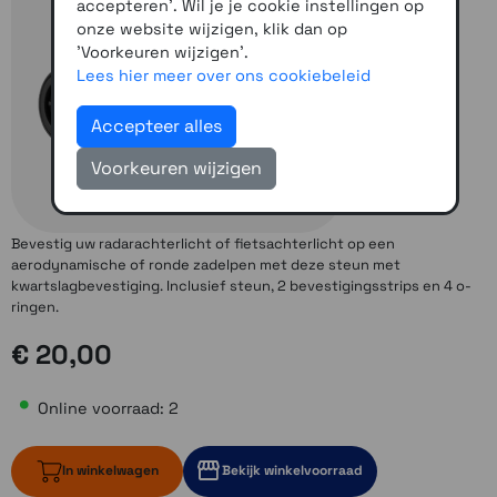
accepteren'. Wil je je cookie instellingen op
onze website wijzigen, klik dan op
'Voorkeuren wijzigen'.
Lees hier meer over ons cookiebeleid
Accepteer alles
Voorkeuren wijzigen
Bevestig uw radarachterlicht of fietsachterlicht op een
aerodynamische of ronde zadelpen met deze steun met
kwartslagbevestiging. Inclusief steun, 2 bevestigingsstrips en 4 o-
ringen.
€ 20,00
Online voorraad: 2
In winkelwagen
Bekijk winkelvoorraad