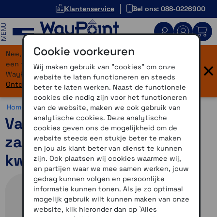
Klantenservice
Bel ons: 088-0226900
MENU
Cookie voorkeuren
Nee, je bent niet verdwaald! Onze website heeft
×
een flinke upgrade gekregen. Dezelfde vertrouwde
Wij maken gebruik van "cookies" om onze
WayPoint-service, maar dan in een modern jasje.
website te laten functioneren en steeds
Ontdek hier wat er allemaal nieuw is.
beter te laten werken. Naast de functionele
cookies die nodig zijn voor het functioneren
Home >
Accessoires >
Overig >
Varia accessoires
van de website, maken we ook gebruik van
analytische cookies. Deze analytische
Varia universele
cookies geven ons de mogelijkheid om de
zadelpensteun met
website steeds een stukje beter te maken
en jou als klant beter van dienst te kunnen
kwartslagbevestiging
zijn. Ook plaatsen wij cookies waarmee wij,
en partijen waar we mee samen werken, jouw
gedrag kunnen volgen en persoonlijke
informatie kunnen tonen. Als je zo optimaal
mogelijk gebruik wilt kunnen maken van onze
website, klik hieronder dan op 'Alles