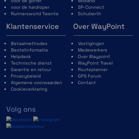
voor de golfer
Midland
voor de hardloper
SP-Connect
Runnersworld Twente
Schuberth
Klantenservice
Over WayPoint
Betaalmethodes
Vestigingen
Bestelinformatie
Medewerkers
Helpdesk
Over Waypoint
Technische dienst
WayPoint Travel
Garantie en retour
Routeplanner
Privacybeleid
GPS Forum
Algemene voorwaarden
Contact
Cookieverklaring
Volg ons