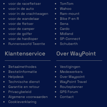
voor de racefietser
TomTom
voor in de auto
Wahoo
voor in de vrachtwagen
Ram-mount
voor de wandelaar
Bike P en R
voor de fietser
Sena
voor de camper
Cardo
voor de golfer
Midland
voor de hardloper
SP-Connect
Runnersworld Twente
Schuberth
Klantenservice
Over WayPoint
Betaalmethodes
Vestigingen
Bestelinformatie
Medewerkers
Helpdesk
Over Waypoint
Technische dienst
WayPoint Travel
Garantie en retour
Routeplanner
Privacybeleid
GPS Forum
Algemene voorwaarden
Contact
Cookieverklaring