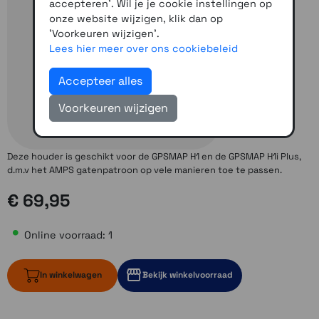
accepteren'. Wil je je cookie instellingen op
onze website wijzigen, klik dan op
'Voorkeuren wijzigen'.
Lees hier meer over ons cookiebeleid
Accepteer alles
Voorkeuren wijzigen
Deze houder is geschikt voor de GPSMAP H1 en de GPSMAP H1i Plus,
d.m.v het AMPS gatenpatroon op vele manieren toe te passen.
€ 69,95
Online voorraad: 1
In winkelwagen
Bekijk winkelvoorraad