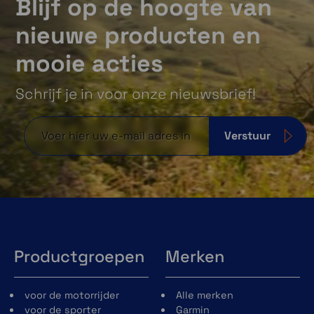
Blijf op de hoogte van
nieuwe producten en
mooie acties
Schrijf je in voor onze nieuwsbrief!
Verstuur
Productgroepen
Merken
voor de motorrijder
Alle merken
voor de sporter
Garmin