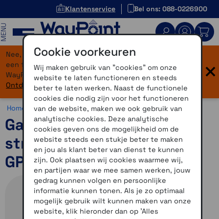
Klantenservice
Bel ons: 088-0226900
MENU
Cookie voorkeuren
Nee, je bent niet verdwaald! Onze website heeft
×
een flinke upgrade gekregen. Dezelfde vertrouwde
Wij maken gebruik van "cookies" om onze
WayPoint-service, maar dan in een modern jasje.
website te laten functioneren en steeds
Ontdek hier wat er allemaal nieuw is.
beter te laten werken. Naast de functionele
cookies die nodig zijn voor het functioneren
Home >
Accessoires >
Outdoor accessoires >
Overig
van de website, maken we ook gebruik van
analytische cookies. Deze analytische
Garmin steun met
cookies geven ons de mogelijkheid om de
stroomvoorziening
website steeds een stukje beter te maken
en jou als klant beter van dienst te kunnen
GPSMAP H1
zijn. Ook plaatsen wij cookies waarmee wij,
en partijen waar we mee samen werken, jouw
gedrag kunnen volgen en persoonlijke
informatie kunnen tonen. Als je zo optimaal
mogelijk gebruik wilt kunnen maken van onze
website, klik hieronder dan op 'Alles