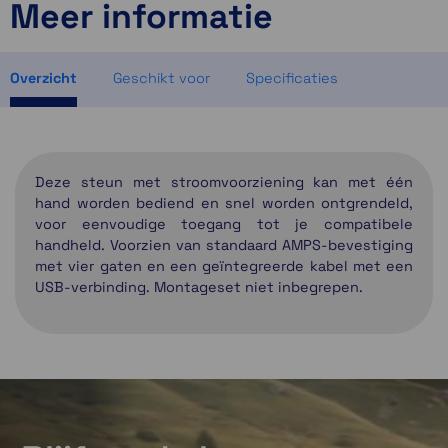
Meer informatie
1 op voorraad
1 op voorraad
Momenteel even niet op voorraad
Overzicht
Geschikt voor
Specificaties
Deze steun met stroomvoorziening kan met één
hand worden bediend en snel worden ontgrendeld,
voor eenvoudige toegang tot je compatibele
handheld. Voorzien van standaard AMPS-bevestiging
met vier gaten en een geïntegreerde kabel met een
USB-verbinding. Montageset niet inbegrepen.