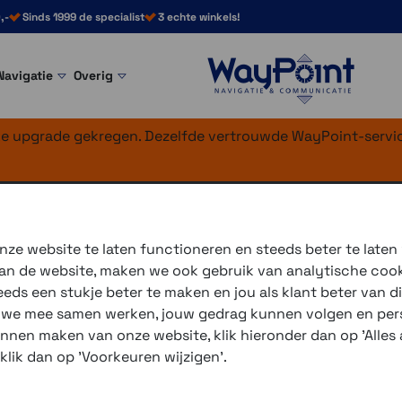
,-
Sinds 1999 de specialist
3 echte winkels!
Navigatie
Overig
nke upgrade gekregen. Dezelfde vertrouwde WayPoint-servic
1
H1
ze website te laten functioneren en steeds beter te laten
 van de website, maken we ook gebruik van analytische coo
Deze robuuste GPS-handhel
ds een stukje beter te maken en jou als klant beter van di
knoppen en biedt vooraf gel
r we mee samen werken, jouw gedrag kunnen volgen en pers
Dankzij multi-band GPS/GNSS
unnen maken van onze website, klik hieronder dan op 'Alles a
heeft een batterijduur tot 
 klik dan op 'Voorkeuren wijzigen'.
IP67) en werkt samen met de