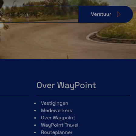
Verstuur
Over WayPoint
Vestigingen
Medewerkers
Over Waypoint
WayPoint Travel
Routeplanner