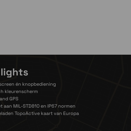
lights
screen én knopbediening
ch kleurenscherm
band GPS
et aan MIL-STD810 en IP67 normen
laden TopoActive kaart van Europa