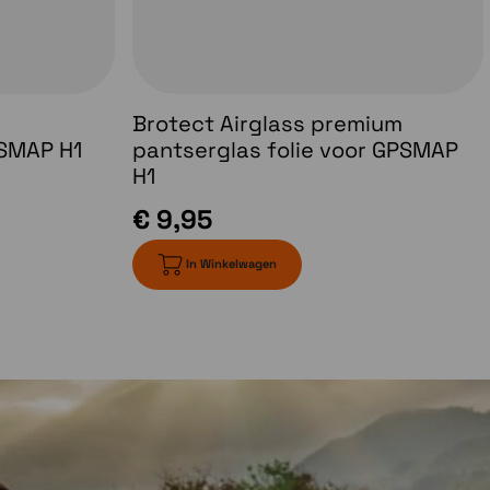
Brotect Airglass premium
SMAP H1
pantserglas folie voor GPSMAP
H1
€ 9,95
In Winkelwagen