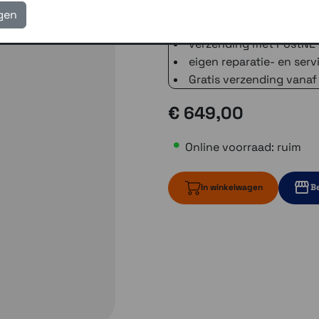
3 winkels voor uitleg en
igen
voor 16.00 uur besteld, 
verzending met PostNL 
eigen reparatie- en serv
Gratis verzending vanaf
€ 649,00
Online voorraad: ruim
In winkelwagen
Be
ruim op voorr
2 op vo
ruim op voor