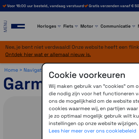
Voor 16:00 uur besteld, vandaag verstuurd
Gratis verzenden vanaf € 50
MENU
Horloges
Fiets
Motor
Communicatie
Nee, je bent niet verdwaald! Onze website heeft een fli
Ontdek hier wat er allemaal nieuw is.
Home >
Navigatie >
Wandelnavigatie >
Garmin GPSMAP H
Cookie voorkeuren
Garmin GPSMAP 
Wij maken gebruik van "cookies" om on
die nodig zijn voor het functioneren
ons de mogelijkheid om de website stee
cookies waarmee wij, en partijen waa
je zo optimaal mogelijk gebruik wilt k
instellingen op onze website wijzigen,
Lees hier meer over ons cookiebeleid