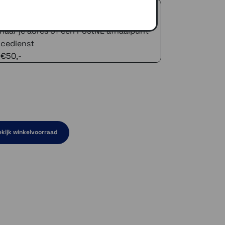
 advies!
zelfde dag verstuurd (indien voorradig)
naar je adres of een PostNL afhaalpunt
icedienst
 €50,-
kijk winkelvoorraad
aad
orraad
raad