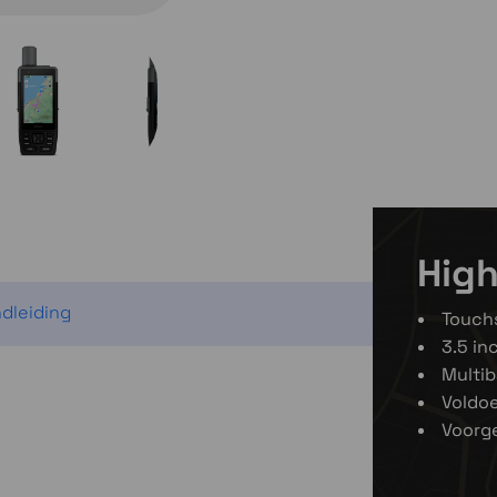
High
dleiding
Touch
3.5 in
Multi
Voldo
Voorge