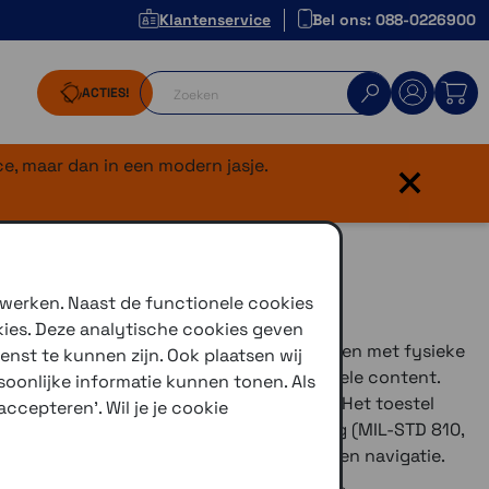
Klantenservice
Bel ons: 088-0226900
ACTIES!
×
e, maar dan in een modern jasje.
 werken. Naast de functionele cookies
kies. Deze analytische cookies geven
d combineert een 3,5″ kleurentouchscreen met fysieke
enst te kunnen zijn. Ook plaatsen wij
aden kaarten, satellietbeelden en optionele content.
oonlijke informatie kunnen tonen. Als
 is de locatiebepaling zeer nauwkeurig. Het toestel
ccepteren'. Wil je je cookie
145 uur, is water- en temperatuurbestendig (MIL-STD 810,
 Garmin Explore™ app voor reisplanning en navigatie.