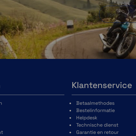
ties
en meer.
hun
ten.
n
Klantenservice
n
Betaalmethodes
Bestelinformatie
Helpdesk
Technische dienst
t
Garantie en retour