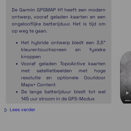
De Garmin GPSMAP H1 heeft een modern
ontwerp, vooraf geladen kaarten en een
ongelooflijke batterijduur. Het is tijd om
op weg te gaan.
Het hybride ontwerp biedt een 3,5"
kleurentouchscreen en fysieke
knoppen
Vooraf geladen TopoActive kaarten
met satellietbeelden met hoge
resolutie en optionele Ooutdoor
Maps+ Content
De lange batterijduur biedt tot wel
145 uur stroom in de GPS-Modus
De Multi-Band-GPS en Multi-GNSS
Lees verder
ondersteuning zorgen voor een
precise locatiebepaling
Voldoet aan de MIL-STD810 en IP67