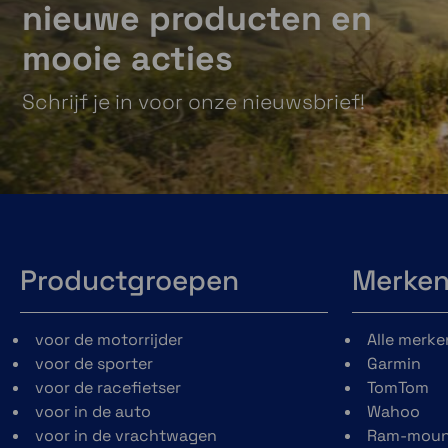
nieuwe producten en
de kaarten om je route
gebruikers func
te volgen.
aanpassen aan 
mooie acties
specifieke behoef
Schrijf je in voor onze nieuwsbrief!
Productgroepen
Merke
voor de motorrijder
Alle merke
voor de sporter
Garmin
voor de racefietser
TomTom
voor in de auto
Wahoo
voor in de vrachtwagen
Ram-moun