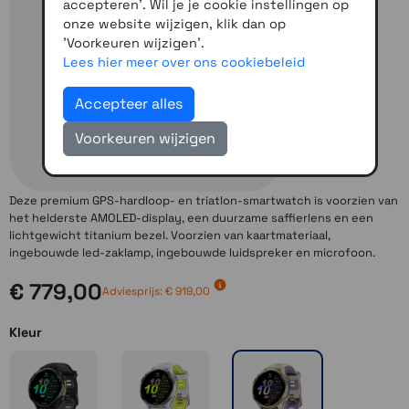
accepteren'. Wil je je cookie instellingen op
onze website wijzigen, klik dan op
'Voorkeuren wijzigen'.
Lees hier meer over ons cookiebeleid
Accepteer alles
Voorkeuren wijzigen
Deze premium GPS-hardloop- en triatlon-smartwatch is voorzien van
het helderste AMOLED-display, een duurzame saffierlens en een
lichtgewicht titanium bezel. Voorzien van kaartmateriaal,
ingebouwde led-zaklamp, ingebouwde luidspreker en microfoon.
€ 779,00
Adviesprijs: € 919,00
Kleur