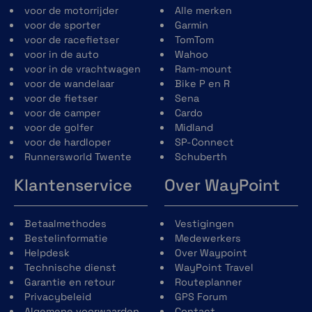
voor de motorrijder
Alle merken
voor de sporter
Garmin
Of je nu hardloopt in de straten van de stad
voor de racefietser
TomTom
of in het bos, de
Garmin Forerunner
voor in de auto
Wahoo
970
smartwatch biedt ingebouwde kaarten in
voor in de vrachtwagen
Ram-mount
kleur, nu nog dynamischer, intuïtiever en
voor de wandelaar
Bike P en R
eenvoudiger te volgen.
voor de fietser
Sena
voor de camper
Cardo
voor de golfer
Midland
voor de hardloper
SP-Connect
Runnersworld Twente
Schuberth
Klantenservice
Over WayPoint
Betaalmethodes
Vestigingen
Bestelinformatie
Medewerkers
Helpdesk
Over Waypoint
Technische dienst
WayPoint Travel
Garantie en retour
Routeplanner
Privacybeleid
GPS Forum
Algemene voorwaarden
Contact