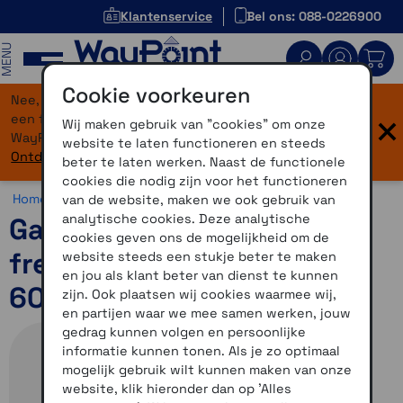
Klantenservice
Bel ons: 088-0226900
MENU
Cookie voorkeuren
Nee, je bent niet verdwaald! Onze website heeft
×
een flinke upgrade gekregen. Dezelfde vertrouwde
Wij maken gebruik van "cookies" om onze
WayPoint-service, maar dan in een modern jasje.
website te laten functioneren en steeds
Ontdek hier wat er allemaal nieuw is.
beter te laten werken. Naast de functionele
cookies die nodig zijn voor het functioneren
Home >
Horloges >
Sporten >
Garmin Forerunner 970
van de website, maken we ook gebruik van
analytische cookies. Deze analytische
Garmin Forerunner 970
cookies geven ons de mogelijkheid om de
french grey indigo - HRM
website steeds een stukje beter te maken
en jou als klant beter van dienst te kunnen
600 XS-S
zijn. Ook plaatsen wij cookies waarmee wij,
en partijen waar we mee samen werken, jouw
gedrag kunnen volgen en persoonlijke
informatie kunnen tonen. Als je zo optimaal
mogelijk gebruik wilt kunnen maken van onze
website, klik hieronder dan op 'Alles