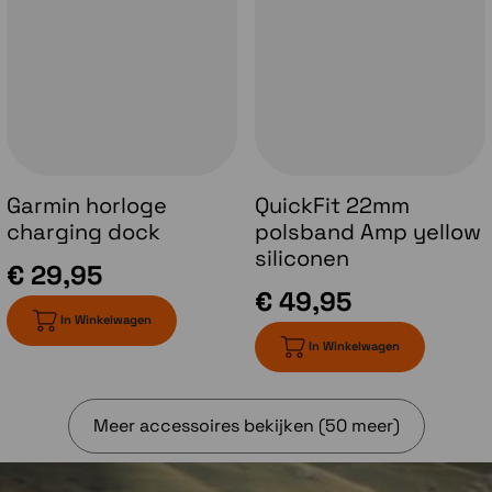
Garmin horloge
QuickFit 22mm
charging dock
polsband Amp yellow
siliconen
€ 29,95
€ 49,95
In Winkelwagen
In Winkelwagen
Running tolerance
Krijg meer inzicht in de impact die elke run op
Meer accessoires bekijken (50 meer)
je lichaam heeft en krijg wekelijks een
aanbevolen maximale afstand, zodat je
effectief kunt blijven trainen zonder te veel