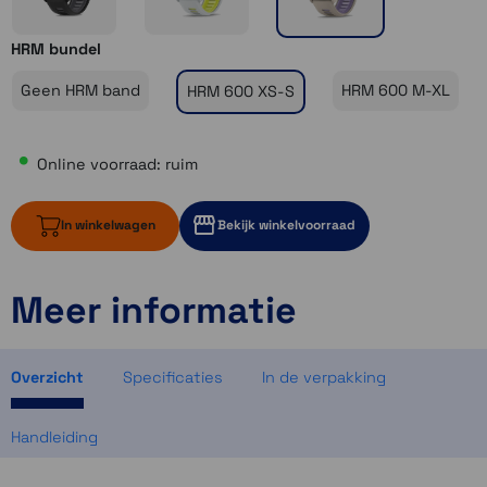
HRM bundel
Geen HRM band
HRM 600 M-XL
HRM 600 XS-S
Online voorraad: ruim
In winkelwagen
Bekijk winkelvoorraad
Meer informatie
ruim op voorraad
2 op voorraad
1 op voorraad
Overzicht
Specificaties
In de verpakking
Handleiding