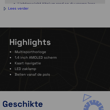
Lichtgewicht titnium rand en duurzame lens
Lees verder
van saffierglas
Ingebouwde LED-zaklamp
Highlights
Multisporthorloge
1.4 inch AMOLED scherm
Kaart navigatie
LED zaklamp
Bellen vanaf de pols
Geschikte