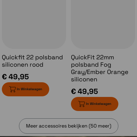
Quickfit 22 polsband
QuickFit 22mm
siliconen rood
polsband Fog
Gray/Ember Orange
€ 49,95
siliconen
€ 49,95
In Winkelwagen
Running tolerance
In Winkelwagen
Krijg meer inzicht in de impact die elke run op
je lichaam heeft en krijg wekelijks een
Meer accessoires bekijken (50 meer)
aanbevolen maximale afstand, zodat je
effectief kunt blijven trainen zonder te veel