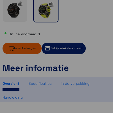
Online voorraad: 1
In winkelwagen
Bekijk winkelvoorraad
Meer informatie
1 op voorraad
1 op voorraad
Momenteel even niet op voorraad
Overzicht
Specificaties
In de verpakking
Handleiding