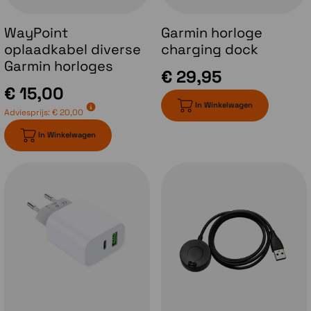
spraakopdrachten zonder verbinding met een
mobiel telefoonnetwerk of de
WayPoint
Garmin horloge
spraakassistent van je smartphone gebruiken
oplaadkabel diverse
charging dock
om te reageren op berichten en meer.
Garmin horloges
€ 29,95
€ 15,00
In Winkelwagen
Adviesprijs:
€ 20,00
In Winkelwagen
Ingebouwde LED-zaklamp
Een volledig geïntegreerde zaklamp met
variabele lichtintensiteit en een rood
veiligheidslicht zorgt voor een beter zicht in
het donker en biedt handige verlichting
wanneer je het nodig hebt. De
stroboscoopmodus kan zelfs worden
afgestemd op je hardloopcadans.