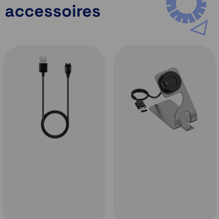
Dit hoogwaardige ontwerp is geclassificeerd
accessoires
voor duiken en heeft lekvrije knoppen, een
metalen sensorbescherming en een 1,4-inch
scherm dat altijd aanstaat op zonne-energie
met een krasbestendige lens van saffierglas
en een titanium rand. Het voldoet aan
Amerikaanse militaire normen voor
temperatuur-, schok- en
waterbestendigheid.
Ingebouwde microfoon en luidspreker
Voer en beantwoord telefoongesprekken
vanaf je Garmin Fenix 8 als deze is gekoppeld
aan je smartphone. Bovendien kun je de
functies van de watch bedienen met