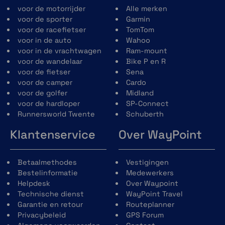
voor de motorrijder
Alle merken
voor de sporter
Garmin
Performance functies
voor de racefietser
TomTom
voor in de auto
Wahoo
voor in de vrachtwagen
Ram-mount
voor de wandelaar
Bike P en R
voor de fietser
Sena
voor de camper
Cardo
voor de golfer
Midland
voor de hardloper
SP-Connect
Endurance score
Runnersworld Twente
Schuberth
Aan de hand van je VO2 max,
Klantenservice
Over WayPoint
trainingsbelasting en andere factoren kun
je met deze functie je vermogen meten om
langdurige inspanningen te leveren.
Betaalmethodes
Vestigingen
Bestelinformatie
Medewerkers
Helpdesk
Over Waypoint
Technische dienst
WayPoint Travel
Garantie en retour
Routeplanner
Privacybeleid
GPS Forum