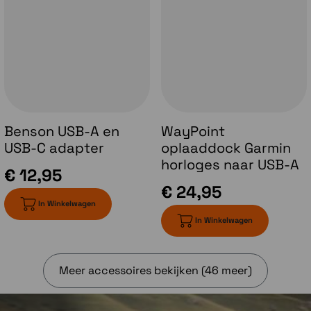
Geavanceerde krachttraining
Benson USB-A en
WayPoint
Verbeter je prestaties met gerichte
USB-C adapter
oplaaddock Garmin
krachttrainingsplannen en sportspecifieke
horloges naar USB-A
workouts voor alle soorten atleten.
€ 12,95
€ 24,95
In Winkelwagen
In Winkelwagen
Kennis is macht
Meer accessoires bekijken (46 meer)
Begin elke dag met een aanpasbaar
ochtendrapport waarin je een overzicht krijgt
van gezondheids- en fitheidsinformatie.