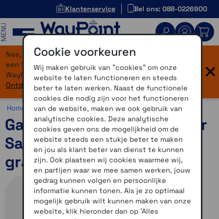
Klantenservice
Bel ons: 088-0226900
MENU
Cookie voorkeuren
Nee, je bent niet verdwaald! Onze website heeft
×
een flinke upgrade gekregen. Dezelfde vertrouwde
Wij maken gebruik van "cookies" om onze
WayPoint-service, maar dan in een modern jasje.
website te laten functioneren en steeds
Ontdek hier wat er allemaal nieuw is.
beter te laten werken. Naast de functionele
cookies die nodig zijn voor het functioneren
Home >
Horloges >
Avontuur >
Garmin Fenix 8 (47 mm)
van de website, maken we ook gebruik van
analytische cookies. Deze analytische
Garmin Fenix 8 47mm Solar
cookies geven ons de mogelijkheid om de
Sapphire titanium - geel
website steeds een stukje beter te maken
en jou als klant beter van dienst te kunnen
graphite
zijn. Ook plaatsen wij cookies waarmee wij,
en partijen waar we mee samen werken, jouw
gedrag kunnen volgen en persoonlijke
informatie kunnen tonen. Als je zo optimaal
mogelijk gebruik wilt kunnen maken van onze
website, klik hieronder dan op 'Alles