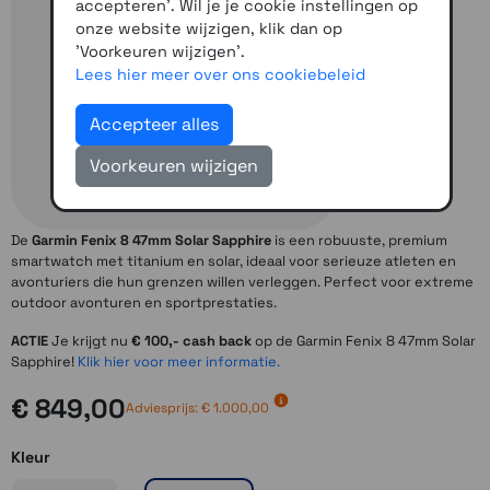
accepteren'. Wil je je cookie instellingen op
onze website wijzigen, klik dan op
'Voorkeuren wijzigen'.
Lees hier meer over ons cookiebeleid
Accepteer alles
Voorkeuren wijzigen
De
Garmin Fenix 8 47mm Solar Sapphire
is een robuuste, premium
smartwatch met titanium en solar, ideaal voor serieuze atleten en
avonturiers die hun grenzen willen verleggen. Perfect voor extreme
outdoor avonturen en sportprestaties.
ACTIE
Je krijgt nu
€ 100,- cash back
op de Garmin Fenix 8 47mm Solar
Sapphire!
Klik hier voor meer informatie.
€ 849,00
Adviesprijs: € 1.000,00
Kleur