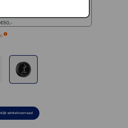
zelfde dag verstuurd (indien voorradig)
naar je adres of een PostNL afhaalpunt
icedienst
 €50,-
95
kijk winkelvoorraad