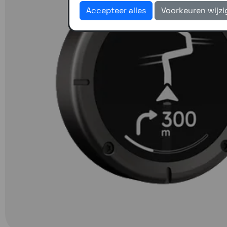
Accepteer alles
Voorkeuren wijz