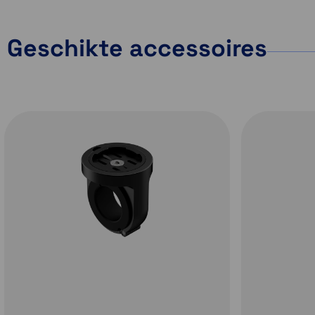
Geschikte accessoires
Groter scherm,
Navigeer
verbeterde
probleemloos ov
zichtbaarheid
ingewikkelde
knooppunten
Zie meer van de
reis voor je, met
Dankzij de min
het grotere en
map weerga
helderdere
krijg je een go
scherm. Een
beeld van 
mooier beeld,
aankomende