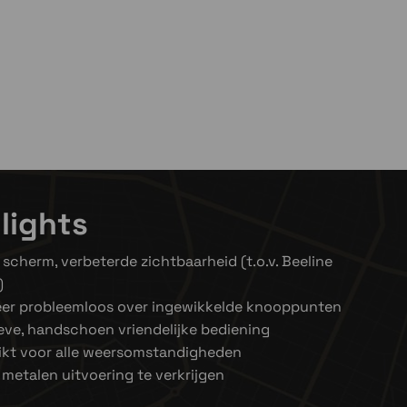
aad
rraad
d
lights
 scherm, verbeterde zichtbaarheid (t.o.v. Beeline
)
eer probleemloos over ingewikkelde knooppunten
ieve, handschoen vriendelijke bediening
ikt voor alle weersomstandigheden
 metalen uitvoering te verkrijgen