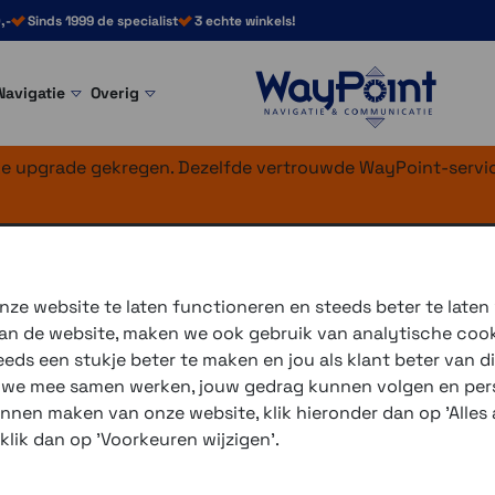
,-
Sinds 1999 de specialist
3 echte winkels!
Navigatie
Overig
nke upgrade gekregen. Dezelfde vertrouwde WayPoint-servic
etal Donkergrijs
ze website te laten functioneren en steeds beter te laten
 van de website, maken we ook gebruik van analytische coo
Groter, helderder en slimme
ds een stukje beter te maken en jou als klant beter van di
r we mee samen werken, jouw gedrag kunnen volgen en pers
Voor wie geen groot display
unnen maken van onze website, klik hieronder dan op 'Alles a
weg wijst! Ook leverbaar al
 klik dan op 'Voorkeuren wijzigen'.
3 winkels voor uitleg en