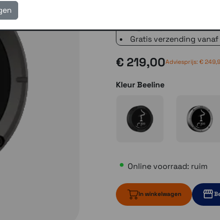
voor 16.00 uur besteld, 
igen
verzending met PostNL 
eigen reparatie- en serv
Gratis verzending vanaf
€ 219,00
Adviesprijs: € 249,
Kleur Beeline
Online voorraad: ruim
In winkelwagen
Be