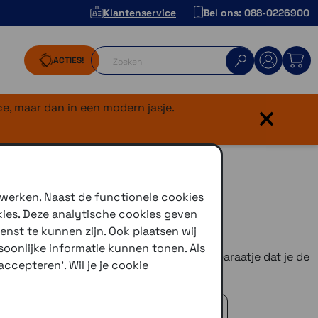
Klantenservice
Bel ons: 088-0226900
ACTIES!
×
e, maar dan in een modern jasje.
 werken. Naast de functionele cookies
kies. Deze analytische cookies geven
r dan ooit, de Beeline Moto 2.
enst te kunnen zijn. Ook plaatsen wij
oonlijke informatie kunnen tonen. Als
 op zijn motor wil, maar een compact apparaatje dat je de
ccepteren'. Wil je je cookie
s
Classic Edtion
of
Anniversary Edition
 advies!