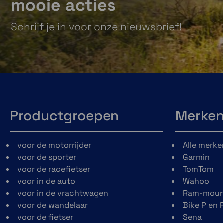
mooie acties
Schrijf je in voor onze nieuwsbrief!
Ontworpen voor
Geschikt voor al
jouw motor
weersomstandi
Kies uit een van de
IP67 waterdicht 
Productgroepen
Merke
3 kleuren. 2
schokbestendig,
varianten zijn
de
Beeline Moto
voor de motorrijder
Alle merke
leverbaar met een
is gemaakt 
voor de sporter
Garmin
metalen
ieder weer 
voor de racefietser
TomTom
afwerking.
route t
voor in de auto
Wahoo
weerstaan.
voor in de vrachtwagen
Ram-moun
voor de wandelaar
Bike P en 
voor de fietser
Sena