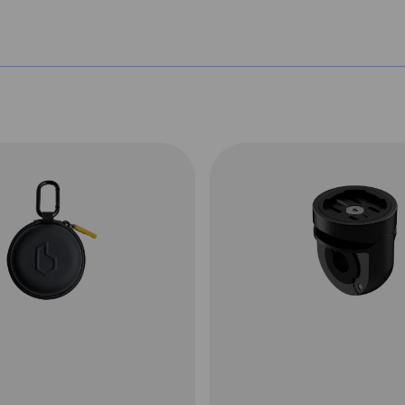
Intuïtieve,
er
handschoen
vriendelijke
bediening
i-
Geen zichtbare
ve
knoppen
ed
meer,maar
de
bedienen doe je
door de rand in te