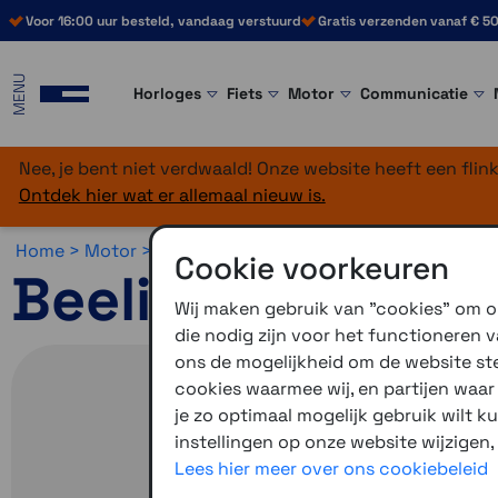
Voor 16:00 uur besteld, vandaag verstuurd
Gratis verzenden vanaf € 50
MENU
Horloges
Fiets
Motor
Communicatie
Nee, je bent niet verdwaald! Onze website heeft een fli
Ontdek hier wat er allemaal nieuw is.
Home >
Motor >
Motornavigatie >
Beeline
Cookie voorkeuren
Beeline Moto 2 M
Wij maken gebruik van "cookies" om on
die nodig zijn voor het functioneren
ons de mogelijkheid om de website stee
cookies waarmee wij, en partijen waa
je zo optimaal mogelijk gebruik wilt k
instellingen op onze website wijzigen,
Lees hier meer over ons cookiebeleid