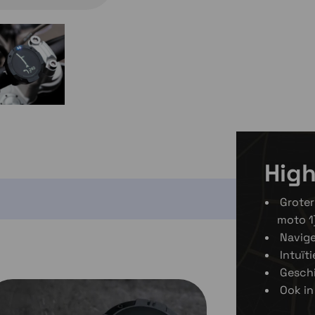
ruim op voorr
1 op voo
1 op voorraa
High
Groter
moto 1
Navig
Intuït
Gesch
Ook in