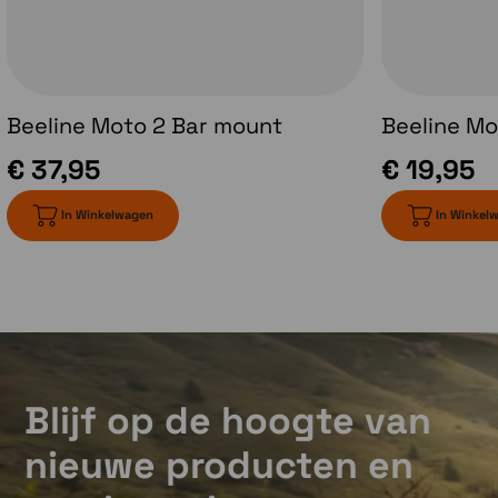
betekent een
afslagen. Je zi
mooiere rit!
de omliggen
wegen en 
afstand tot 
afslag duidelijk
Beeline Moto 2 Bar mount
Beeline Mo
beeld.
€ 37,95
€ 19,95
In Winkelwagen
In Winkel
Blijf op de hoogte van
nieuwe producten en