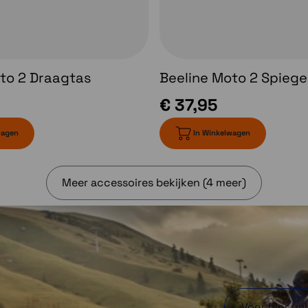
et
drukken. Op die
de
manier loop je
de
door de
de
verschillende
 in
schermen.
to 2 Draagtas
Beeline Moto 2 Spiege
€ 37,95
wagen
In Winkelwagen
Meer accessoires bekijken (4 meer)