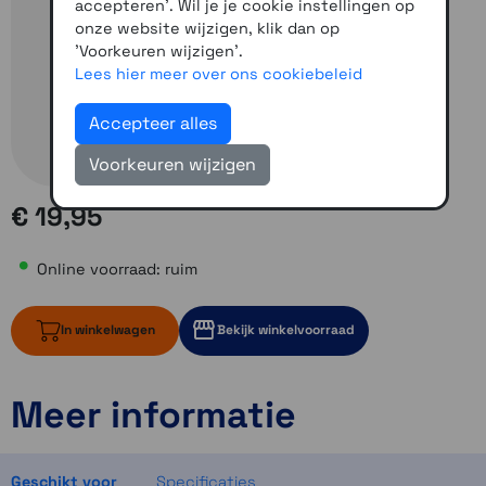
accepteren'. Wil je je cookie instellingen op
onze website wijzigen, klik dan op
'Voorkeuren wijzigen'.
Lees hier meer over ons cookiebeleid
Accepteer alles
Voorkeuren wijzigen
€ 19,95
Online voorraad: ruim
In winkelwagen
Bekijk winkelvoorraad
Meer informatie
ruim op voorraad
1 op voorraad
1 op voorraad
Geschikt voor
Specificaties