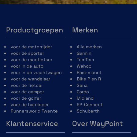
Productgroepen
Merken
voor de motorrijder
Alle merken
voor de sporter
Garmin
voor de racefietser
TomTom
voor in de auto
Wahoo
voor in de vrachtwagen
Ram-mount
voor de wandelaar
Bike P en R
voor de fietser
Sena
voor de camper
Cardo
voor de golfer
Midland
voor de hardloper
SP-Connect
Runnersworld Twente
Schuberth
Klantenservice
Over WayPoint