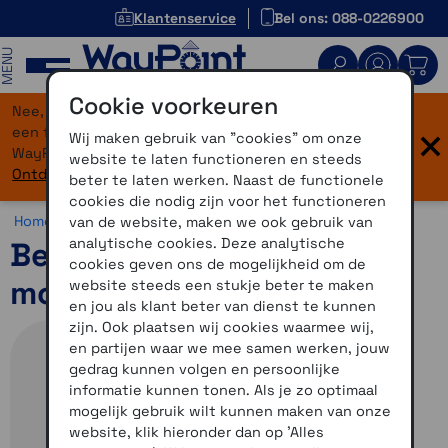
Klantenservice
Bel ons: 088-0226900
MENU
Cookie voorkeuren
Nee, je bent niet verdwaald! Onze website heeft
×
een flinke upgrade gekregen. Dezelfde vertrouwde
Wij maken gebruik van "cookies" om onze
WayPoint-service, maar dan in een modern jasje.
website te laten functioneren en steeds
Ontdek hier wat er allemaal nieuw is.
beter te laten werken. Naast de functionele
cookies die nodig zijn voor het functioneren
Home >
Accessoires >
Overig >
Beeline accessoires
van de website, maken we ook gebruik van
analytische cookies. Deze analytische
Beeline Moto 2 Strap
cookies geven ons de mogelijkheid om de
mount
website steeds een stukje beter te maken
en jou als klant beter van dienst te kunnen
zijn. Ook plaatsen wij cookies waarmee wij,
en partijen waar we mee samen werken, jouw
gedrag kunnen volgen en persoonlijke
informatie kunnen tonen. Als je zo optimaal
mogelijk gebruik wilt kunnen maken van onze
website, klik hieronder dan op 'Alles