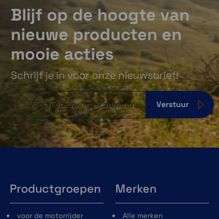
Blijf op de hoogte van
nieuwe producten en
mooie acties
Schrijf je in voor onze nieuwsbrief!
Verstuur
Productgroepen
Merken
voor de motorrijder
Alle merken