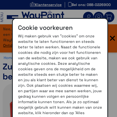
Klantenservice
Bel ons: 088-0226900
MENU
Cookie voorkeuren
Nee, je bent niet verdwaald! Onze website heeft
×
een flinke upgrade gekregen. Dezelfde vertrouwde
Wij maken gebruik van "cookies" om onze
WayPoint-service, maar dan in een modern jasje.
website te laten functioneren en steeds
Ontdek hier wat er allemaal nieuw is.
beter te laten werken. Naast de functionele
cookies die nodig zijn voor het functioneren
Home >
Accessoires >
Overig >
Motor accessoires
van de website, maken we ook gebruik van
analytische cookies. Deze analytische
Zumo XT(1)
cookies geven ons de mogelijkheid om de
beschermbumper rood
website steeds een stukje beter te maken
en jou als klant beter van dienst te kunnen
zijn. Ook plaatsen wij cookies waarmee wij,
en partijen waar we mee samen werken, jouw
gedrag kunnen volgen en persoonlijke
informatie kunnen tonen. Als je zo optimaal
mogelijk gebruik wilt kunnen maken van onze
website, klik hieronder dan op 'Alles