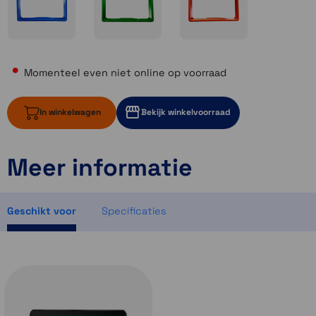
Momenteel even niet online op voorraad
In winkelwagen
Bekijk winkelvoorraad
Meer informatie
Momenteel even niet op voorraad
1 op voorraad
1 op voorraad
Geschikt voor
Specificaties