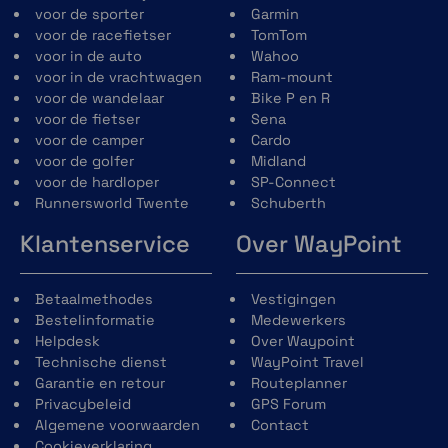
voor de sporter
Garmin
voor de racefietser
TomTom
voor in de auto
Wahoo
voor in de vrachtwagen
Ram-mount
voor de wandelaar
Bike P en R
voor de fietser
Sena
voor de camper
Cardo
voor de golfer
Midland
voor de hardloper
SP-Connect
Runnersworld Twente
Schuberth
Klantenservice
Over WayPoint
Betaalmethodes
Vestigingen
Bestelinformatie
Medewerkers
Helpdesk
Over Waypoint
Technische dienst
WayPoint Travel
Garantie en retour
Routeplanner
Privacybeleid
GPS Forum
Algemene voorwaarden
Contact
Cookieverklaring