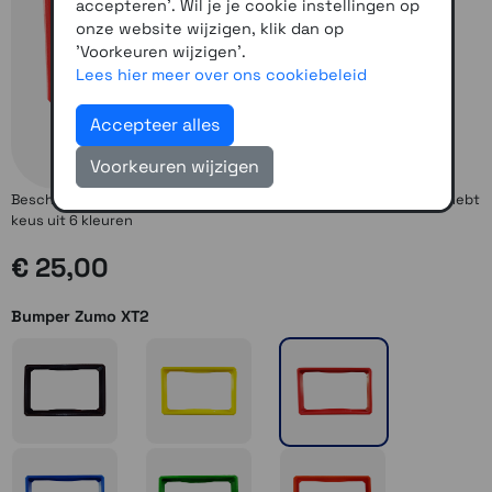
accepteren'. Wil je je cookie instellingen op
onze website wijzigen, klik dan op
'Voorkeuren wijzigen'.
Lees hier meer over ons cookiebeleid
Accepteer alles
Voorkeuren wijzigen
Bescherm je Zumo XT(1) tegen schade door vallen of stoten. Je hebt
keus uit 6 kleuren
€ 25,00
Bumper Zumo XT2