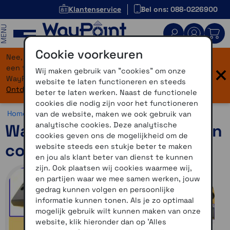
Klantenservice
Bel ons: 088-0226900
MENU
Cookie voorkeuren
Nee, je bent niet verdwaald! Onze website heeft
×
een flinke upgrade gekregen. Dezelfde vertrouwde
Wij maken gebruik van "cookies" om onze
WayPoint-service, maar dan in een modern jasje.
website te laten functioneren en steeds
Ontdek hier wat er allemaal nieuw is.
beter te laten werken. Naast de functionele
cookies die nodig zijn voor het functioneren
Home >
Motor >
Montage >
Migsel
van de website, maken we ook gebruik van
analytische cookies. Deze analytische
WayPoint MS ST1300 steun
cookies geven ons de mogelijkheid om de
compleet
website steeds een stukje beter te maken
en jou als klant beter van dienst te kunnen
zijn. Ook plaatsen wij cookies waarmee wij,
en partijen waar we mee samen werken, jouw
gedrag kunnen volgen en persoonlijke
informatie kunnen tonen. Als je zo optimaal
mogelijk gebruik wilt kunnen maken van onze
website, klik hieronder dan op 'Alles