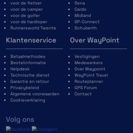
voor de fietser
Sena
voor de camper
Cardo
voor de golfer
Midland
voor de hardloper
SP-Connect
Runnersworld Twente
Schuberth
Klantenservice
Over WayPoint
Betaalmethodes
Vestigingen
Bestelinformatie
Medewerkers
Helpdesk
Over Waypoint
Technische dienst
WayPoint Travel
Garantie en retour
Routeplanner
Privacybeleid
GPS Forum
Algemene voorwaarden
Contact
Cookieverklaring
Volg ons