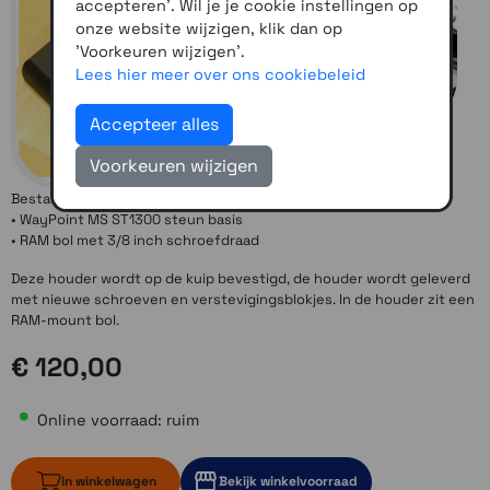
accepteren'. Wil je je cookie instellingen op
onze website wijzigen, klik dan op
'Voorkeuren wijzigen'.
Lees hier meer over ons cookiebeleid
Accepteer alles
Voorkeuren wijzigen
Bestaat uit:
• WayPoint MS ST1300 steun basis
• RAM bol met 3/8 inch schroefdraad
Deze houder wordt op de kuip bevestigd, de houder wordt geleverd
met nieuwe schroeven en verstevigingsblokjes. In de houder zit een
RAM-mount bol.
€ 120,00
Online voorraad: ruim
In winkelwagen
Bekijk winkelvoorraad