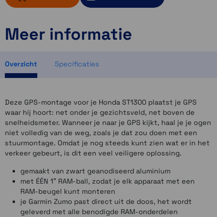
Meer informatie
ruim op voorraad
1 op voorraad
1 op voorraad
Overzicht
Specificaties
Deze GPS-montage voor je Honda ST1300 plaatst je GPS
waar hij hoort: net onder je gezichtsveld, net boven de
snelheidsmeter. Wanneer je naar je GPS kijkt, haal je je ogen
niet volledig van de weg, zoals je dat zou doen met een
stuurmontage. Omdat je nog steeds kunt zien wat er in het
verkeer gebeurt, is dit een veel veiligere oplossing.
gemaakt van zwart geanodiseerd aluminium
met ÉÉN 1" RAM-ball, zodat je elk apparaat met een
RAM-beugel kunt monteren
je Garmin Zumo past direct uit de doos, het wordt
geleverd met alle benodigde RAM-onderdelen