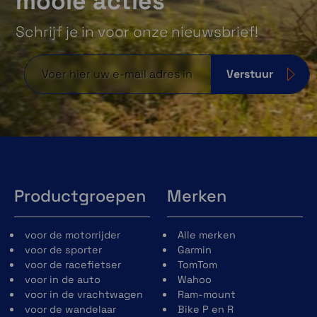
mooie acties
Schrijf je in voor onze nieuwsbrief!
Verstuur
Productgroepen
Merken
voor de motorrijder
Alle merken
voor de sporter
Garmin
voor de racefietser
TomTom
voor in de auto
Wahoo
voor in de vrachtwagen
Ram-mount
voor de wandelaar
Bike P en R