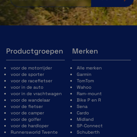
Productgroepen
Merken
voor de motorrijder
Alle merken
voor de sporter
Garmin
voor de racefietser
TomTom
voor in de auto
Wahoo
voor in de vrachtwagen
Ram-mount
voor de wandelaar
Bike P en R
voor de fietser
Sena
voor de camper
Cardo
voor de golfer
Midland
voor de hardloper
SP-Connect
Runnersworld Twente
Schuberth