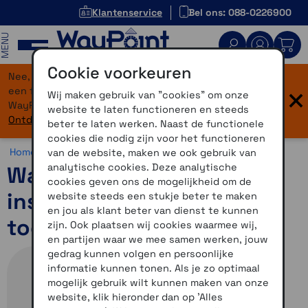
Klantenservice
Bel ons: 088-0226900
MENU
Cookie voorkeuren
Nee, je bent niet verdwaald! Onze website heeft
×
een flinke upgrade gekregen. Dezelfde vertrouwde
Wij maken gebruik van "cookies" om onze
WayPoint-service, maar dan in een modern jasje.
website te laten functioneren en steeds
Ontdek hier wat er allemaal nieuw is.
beter te laten werken. Naast de functionele
cookies die nodig zijn voor het functioneren
Home >
Accessoires >
Overig >
Tasjes
van de website, maken we ook gebruik van
analytische cookies. Deze analytische
WayPoint leren
cookies geven ons de mogelijkheid om de
insteekhoes 5 inch
website steeds een stukje beter te maken
en jou als klant beter van dienst te kunnen
toestellen
zijn. Ook plaatsen wij cookies waarmee wij,
en partijen waar we mee samen werken, jouw
gedrag kunnen volgen en persoonlijke
informatie kunnen tonen. Als je zo optimaal
mogelijk gebruik wilt kunnen maken van onze
website, klik hieronder dan op 'Alles