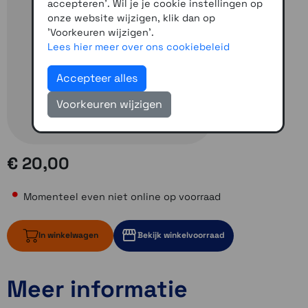
accepteren'. Wil je je cookie instellingen op
onze website wijzigen, klik dan op
'Voorkeuren wijzigen'.
Lees hier meer over ons cookiebeleid
Accepteer alles
Voorkeuren wijzigen
€ 20,00
Momenteel even niet online op voorraad
In winkelwagen
Bekijk winkelvoorraad
Meer informatie
Momenteel even niet op voorraad
Momenteel even niet op voorraad