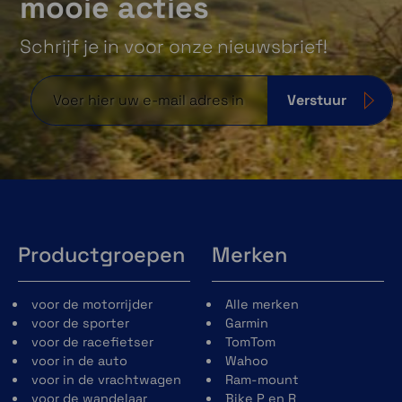
mooie acties
Schrijf je in voor onze nieuwsbrief!
Verstuur
Productgroepen
Merken
voor de motorrijder
Alle merken
voor de sporter
Garmin
voor de racefietser
TomTom
voor in de auto
Wahoo
voor in de vrachtwagen
Ram-mount
voor de wandelaar
Bike P en R