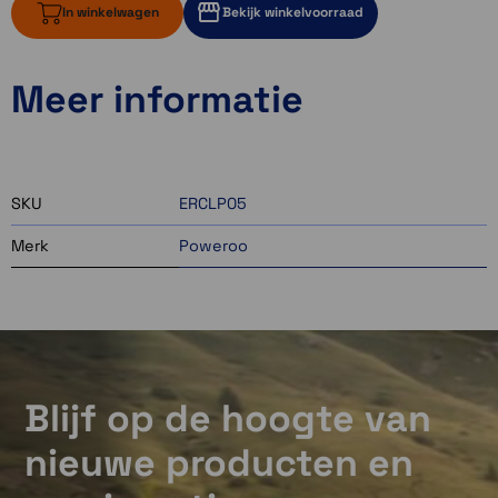
In winkelwagen
Bekijk winkelvoorraad
Meer informatie
ruim op voorraad
2 op voorraad
3 op voorraad
SKU
ERCLP05
Merk
Poweroo
Blijf op de hoogte van
nieuwe producten en