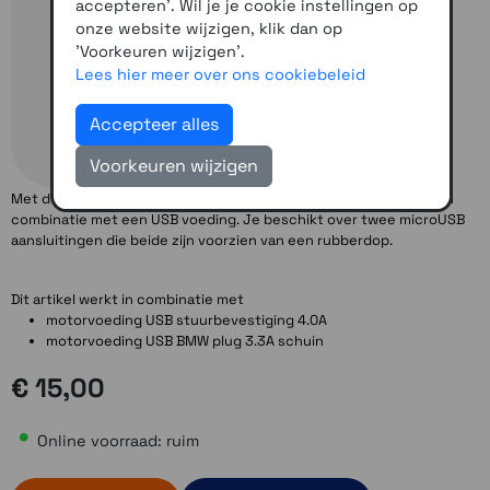
accepteren'. Wil je je cookie instellingen op
onze website wijzigen, klik dan op
'Voorkeuren wijzigen'.
Lees hier meer over ons cookiebeleid
Accepteer alles
Voorkeuren wijzigen
Met deze kabelset beschik je over een waterdichte aansluiting in
combinatie met een USB voeding. Je beschikt over twee microUSB
aansluitingen die beide zijn voorzien van een rubberdop.
Dit artikel werkt in combinatie met
motorvoeding USB stuurbevestiging 4.0A
motorvoeding USB BMW plug 3.3A schuin
€ 15,00
Online voorraad: ruim