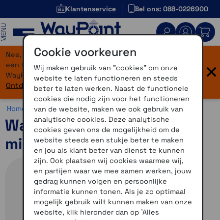
Klantenservice
Bel ons: 088-0226900
MENU
Cookie voorkeuren
Nee, je bent niet verdwaald! Onze website heeft
×
een flinke upgrade gekregen. Dezelfde vertrouwde
Wij maken gebruik van "cookies" om onze
WayPoint-service, maar dan in een modern jasje.
website te laten functioneren en steeds
Ontdek hier wat er allemaal nieuw is.
beter te laten werken. Naast de functionele
cookies die nodig zijn voor het functioneren
Home >
Motor >
Smartphone >
USB voeding
van de website, maken we ook gebruik van
analytische cookies. Deze analytische
Waterdichte kabelset 2x
cookies geven ons de mogelijkheid om de
micro USB
website steeds een stukje beter te maken
en jou als klant beter van dienst te kunnen
zijn. Ook plaatsen wij cookies waarmee wij,
en partijen waar we mee samen werken, jouw
gedrag kunnen volgen en persoonlijke
informatie kunnen tonen. Als je zo optimaal
mogelijk gebruik wilt kunnen maken van onze
website, klik hieronder dan op 'Alles