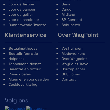
voor de fietser
Sena
voor de camper
Cardo
voor de golfer
Midland
voor de hardloper
SP-Connect
Runnersworld Twente
Schuberth
Klantenservice
Over WayPoint
Betaalmethodes
Vestigingen
Bestelinformatie
Medewerkers
Helpdesk
Over Waypoint
Technische dienst
WayPoint Travel
Garantie en retour
Routeplanner
Privacybeleid
GPS Forum
Algemene voorwaarden
Contact
Cookieverklaring
Volg ons