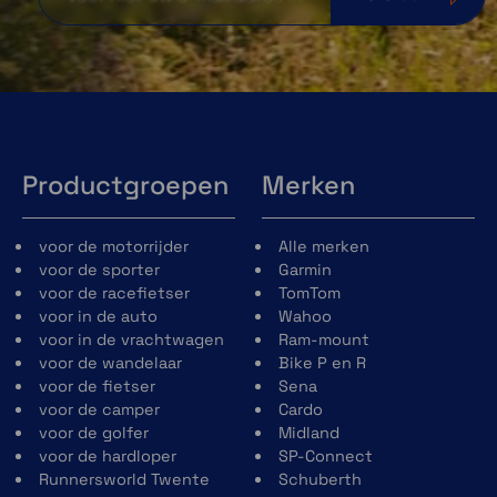
Productgroepen
Merken
voor de motorrijder
Alle merken
voor de sporter
Garmin
voor de racefietser
TomTom
voor in de auto
Wahoo
voor in de vrachtwagen
Ram-mount
voor de wandelaar
Bike P en R
voor de fietser
Sena
voor de camper
Cardo
voor de golfer
Midland
voor de hardloper
SP-Connect
Runnersworld Twente
Schuberth