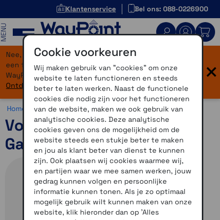
Klantenservice
Bel ons: 088-0226900
MENU
Cookie voorkeuren
Nee, je bent niet verdwaald! Onze website heeft
×
een flinke upgrade gekregen. Dezelfde vertrouwde
Wij maken gebruik van "cookies" om onze
WayPoint-service, maar dan in een modern jasje.
website te laten functioneren en steeds
Ontdek hier wat er allemaal nieuw is.
beter te laten werken. Naast de functionele
cookies die nodig zijn voor het functioneren
Home >
Accessoires >
Automotive accessoires >
Overig
van de website, maken we ook gebruik van
analytische cookies. Deze analytische
Voertuigvoedingskabel
cookies geven ons de mogelijkheid om de
Garmin Tread en Tread XL
website steeds een stukje beter te maken
en jou als klant beter van dienst te kunnen
zijn. Ook plaatsen wij cookies waarmee wij,
en partijen waar we mee samen werken, jouw
gedrag kunnen volgen en persoonlijke
informatie kunnen tonen. Als je zo optimaal
mogelijk gebruik wilt kunnen maken van onze
website, klik hieronder dan op 'Alles