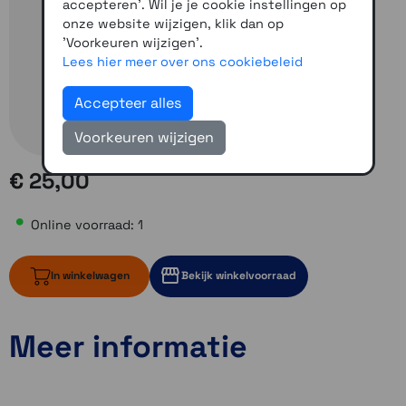
accepteren'. Wil je je cookie instellingen op
onze website wijzigen, klik dan op
'Voorkeuren wijzigen'.
Lees hier meer over ons cookiebeleid
Accepteer alles
Voorkeuren wijzigen
€ 25,00
Online voorraad: 1
In winkelwagen
Bekijk winkelvoorraad
Meer informatie
1 op voorraad
Momenteel even niet op voorraad
Momenteel even niet op voorraad