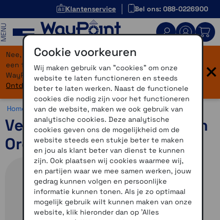
Klantenservice
Bel ons: 088-0226900
MENU
Cookie voorkeuren
Nee, je bent niet verdwaald! Onze website heeft
×
een flinke upgrade gekregen. Dezelfde vertrouwde
Wij maken gebruik van "cookies" om onze
WayPoint-service, maar dan in een modern jasje.
website te laten functioneren en steeds
Ontdek hier wat er allemaal nieuw is.
beter te laten werken. Naast de functionele
cookies die nodig zijn voor het functioneren
Home >
Accessoires >
Overig >
Vervangingsrubbers
van de website, maken we ook gebruik van
analytische cookies. Deze analytische
Vervangingsrubber Garmin
cookies geven ons de mogelijkheid om de
Oregon 700-750 incl. lijm
website steeds een stukje beter te maken
en jou als klant beter van dienst te kunnen
zijn. Ook plaatsen wij cookies waarmee wij,
en partijen waar we mee samen werken, jouw
gedrag kunnen volgen en persoonlijke
informatie kunnen tonen. Als je zo optimaal
mogelijk gebruik wilt kunnen maken van onze
website, klik hieronder dan op 'Alles