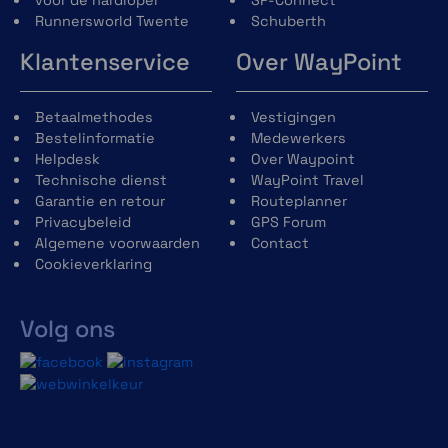
overlap heeft. Later kun je dit makkelijk corrigeren.
Runnersworld Twente
Schuberth
Klantenservice
Over WayPoint
Betaalmethodes
Vestigingen
Bestelinformatie
Medewerkers
3. Verwijder nu al het rubber, dit kan met een guts of
Helpdesk
Over Waypoint
een platte schroevendraaier.
Technische dienst
WayPoint Travel
Garantie en retour
Routeplanner
Privacybeleid
GPS Forum
Algemene voorwaarden
Contact
Cookieverklaring
4. Wanneer je het rubber hebt verwijderd bekijk je
het nieuw rubber en daar zie je een puntje op zitten,
Volg ons
deze valt in het gaatje op het toestel. Zo kun je dus
zorgen dat het rubber op de juiste positie zit.