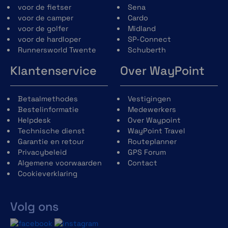
voor de fietser
Sena
voor de camper
Cardo
voor de golfer
Midland
voor de hardloper
SP-Connect
Runnersworld Twente
Schuberth
Klantenservice
Over WayPoint
Betaalmethodes
Vestigingen
Bestelinformatie
Medewerkers
Helpdesk
Over Waypoint
Technische dienst
WayPoint Travel
Garantie en retour
Routeplanner
Privacybeleid
GPS Forum
Algemene voorwaarden
Contact
Cookieverklaring
Volg ons