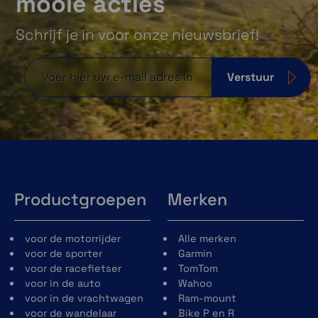
mooie acties
Schrijf je in voor onze nieuwsbrief!
Verstuur
Productgroepen
Merken
voor de motorrijder
Alle merken
voor de sporter
Garmin
voor de racefietser
TomTom
voor in de auto
Wahoo
voor in de vrachtwagen
Ram-mount
voor de wandelaar
Bike P en R