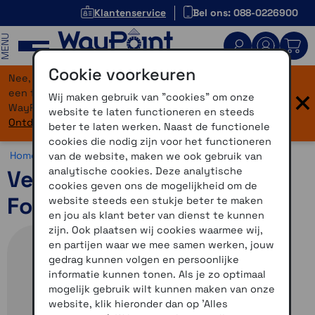
Klantenservice
Bel ons: 088-0226900
MENU
Cookie voorkeuren
Nee, je bent niet verdwaald! Onze website heeft
×
een flinke upgrade gekregen. Dezelfde vertrouwde
Wij maken gebruik van "cookies" om onze
WayPoint-service, maar dan in een modern jasje.
website te laten functioneren en steeds
Ontdek hier wat er allemaal nieuw is.
beter te laten werken. Naast de functionele
cookies die nodig zijn voor het functioneren
Home >
Horloges >
Horlogebandjes >
Overige bandjes
van de website, maken we ook gebruik van
analytische cookies. Deze analytische
Verlenging polsband
cookies geven ons de mogelijkheid om de
Forerunner 920XT
website steeds een stukje beter te maken
en jou als klant beter van dienst te kunnen
zijn. Ook plaatsen wij cookies waarmee wij,
en partijen waar we mee samen werken, jouw
gedrag kunnen volgen en persoonlijke
informatie kunnen tonen. Als je zo optimaal
mogelijk gebruik wilt kunnen maken van onze
website, klik hieronder dan op 'Alles